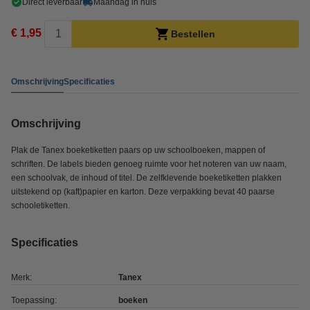
Direct leverbaar
Maandag in huis
€ 1,95
Bestellen
Omschrijving
Specificaties
Omschrijving
Plak de Tanex boeketiketten paars op uw schoolboeken, mappen of
schriften. De labels bieden genoeg ruimte voor het noteren van uw naam,
een schoolvak, de inhoud of titel. De zelfklevende boeketiketten plakken
uitstekend op (kaft)papier en karton. Deze verpakking bevat 40 paarse
schooletiketten.
Specificaties
Merk:
Tanex
Toepassing:
boeken