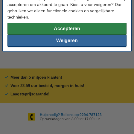
accepteren om akkoord te gaan. Kiest u voor weigeren? Dan
€ 1,95
€ 1,95
Incl. 21% btw
Incl. 21% btw
gebruiken we alleen functionele cookies en vergelijkbare
technieken.
Accepteren
Weigeren
Meer dan 5 miljoen klanten!
Voor 23.59 uur besteld, morgen in huis!
Laagsteprijsgarantie!
Hulp nodig? Bel ons op 0294-787123
Op werkdagen van 8.00 tot 17.00 uur