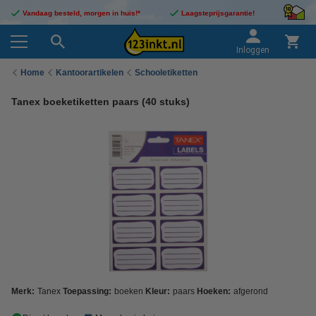
Vandaag besteld, morgen in huis!*
Laagsteprijsgarantie!
Inloggen
Home
Kantoorartikelen
Schooletiketten
Tanex boeketiketten paars (40 stuks)
Merk:
Tanex
Toepassing:
boeken
Kleur:
paars
Hoeken:
afgerond