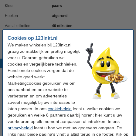
Kleur:
paars
Hoeken:
afgerond
Aantal etiketten:
40 etiketten
Aantal vel:
5 vel
Cookies op 123inkt.nl
We maken winkelen bij 123inkt.nl
graag zo makkelijk en prettig mogelijk
voor u. Daarom gebruiken we
Populaire producten
cookies en vergelijkbare technieken.
Functionele cookies zorgen dat de
website goed werkt.
Marketingcookies gebruiken we om
ons aanbod en onze website te
verbeteren en om advertenties
zoveel mogelijk bij uw interesses te
laten passen. In ons
cookiebeleid
leest u welke cookies we
gebruiken en welke 8 partners daarbij horen; hier kunt u uw
Tanex boeketiketten blauw (40
Tanex boeketiketten rood (40
voorkeuren op elk moment aanpassen of intrekken. In ons
privacybeleid
leest u hoe we met uw gegevens omgaan. De
stuks)
stuks)
links naar beide pagina's vindt u altijd terug in de footer. Klik op