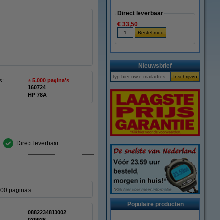
Direct leverbaar
€ 33,50
Nieuwsbrief
s:
± 5.000 pagina's
160724
HP 78A
Direct leverbaar
00 pagina's.
Populaire producten
0882234810002
039926