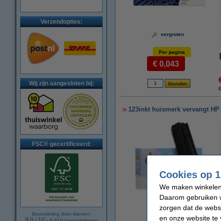
Verzendopties:
vergroten
Per pagina
€ 0,043
Wij zijn aangesloten bij:
€
123inkt huismerk vervangt HP
FSC® gecertificeerd:
Cookies op 1
We maken winkelen b
Daarom gebruiken w
vergroten
zorgen dat de webs
Beoordeling door klanten:
en onze website te 
9.0
/
10
-
6.610
beoordelingen