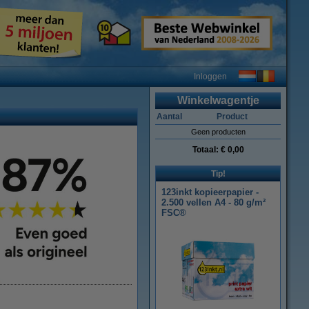
Inloggen
Winkelwagentje
Aantal
Product
Geen producten
Totaal:
€ 0,00
Tip!
123inkt kopieerpapier -
2.500 vellen A4 - 80 g/m²
FSC®