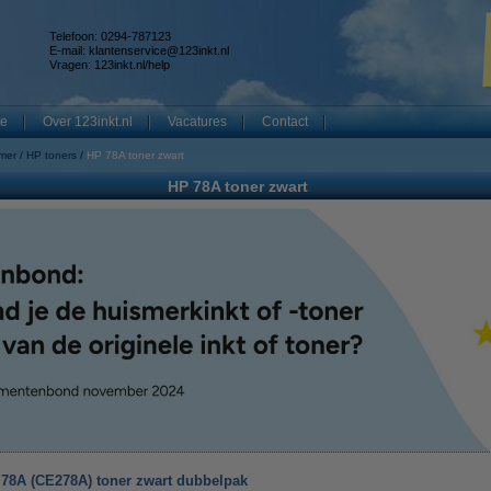
Telefoon: 0294-787123
E-mail:
klantenservice@123inkt.nl
Vragen:
123inkt.nl/help
te
Over 123inkt.nl
Vacatures
Contact
mer
HP toners
HP 78A toner zwart
HP 78A toner zwart
 78A (CE278A) toner zwart dubbelpak