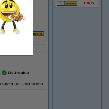
€ 26,55
8718237007854
039927
CE278A
ring.
Direct leverbaar
0% garantie op 123inkt huismerk