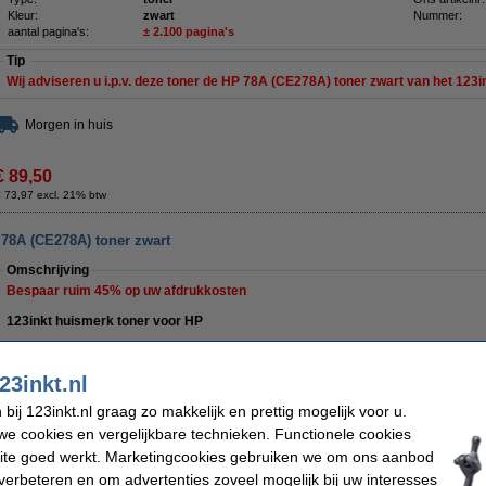
Kleur:
zwart
Nummer:
aantal pagina's:
± 2.100 pagina's
Tip
Wij adviseren u i.p.v. deze toner de HP 78A (CE278A) toner zwart van het 123
Morgen in huis
€ 89,50
 73,97 excl. 21% btw
 78A (CE278A) toner zwart
Omschrijving
Bespaar ruim
45%
op uw afdrukkosten
123inkt huismerk toner voor HP
EXTRA hoge capaciteit
2.500 afdrukken
(dus
400 afdrukken meer
dan de HP-uit
23inkt.nl
Geproduceerd door een
ISO9001
gecertificeerde fabrikant (dus volgens de hoogs
ij 123inkt.nl graag zo makkelijk en prettig mogelijk voor u.
Uitstekende kwaliteit
, een veel hogere capaciteit dan de HP-uitvoering, en ...........
e cookies en vergelijkbare technieken. Functionele cookies
Klik
hier
voor extra informatie over de kwaliteit van onze toners.
ite goed werkt. Marketingcookies gebruiken we om ons aanbod
Uiteraard ook op dit 123inkt huismerk product 100% garantie.
verbeteren en om advertenties zoveel mogelijk bij uw interesses