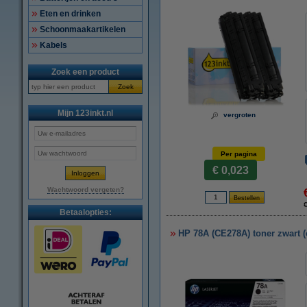
Eten en drinken
Schoonmaakartikelen
Kabels
Zoek een product
Zoek
Mijn 123inkt.nl
vergroten
Per pagina
€ 0,023
Wachtwoord vergeten?
€
Betaalopties:
HP 78A (CE278A) toner zwart (