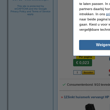
te laten passen. In
This site is protected by
partners daarbij ho
reCAPTCHA and the Google
Privacy Policy
and
Terms of Service
intrekken. In ons
pr
apply.
naar beide pagina's 
gaan. Kiest u voor 
vergelijkbare techn
Weiger
Per pagina
€ 0,023
€
Consumentenbond: 9/10 tevred
123inkt huismerk vervangt HP 