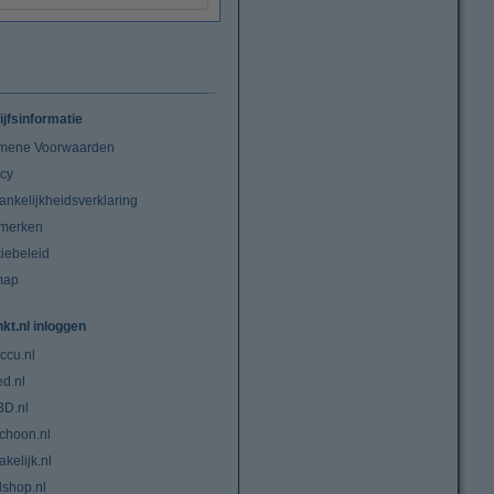
ijfsinformatie
mene Voorwaarden
acy
ankelijkheidsverklaring
merken
iebeleid
map
nkt.nl inloggen
ccu.nl
ed.nl
3D.nl
choon.nl
kelijk.nl
lshop.nl