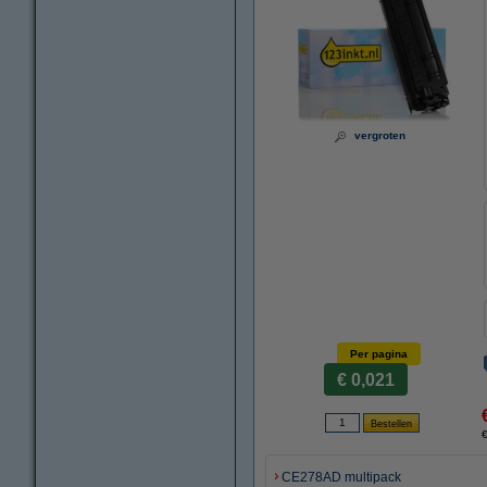
vergroten
Per pagina
€ 0,021
€
CE278AD multipack