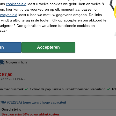
Specificaties
 ons
cookiebeleid
leest u welke cookies we gebruiken en welke 8
Merk:
123inkt
EAN-code:
ren; hier kunt u uw voorkeuren op elk moment aanpassen of
Type:
toner
Ons artikelnr:
ivacybeleid
leest u hoe we met uw gegevens omgaan. De links
Kleur:
zwart
Nummer:
aantal pagina's:
± 2.500 pagina's
vindt u altijd terug in de footer. Klik op accepteren om akkoord te
weigeren? Dan gebruiken we alleen functionele cookies en
Profiteer van het gemak!
ieken.
123inkt huismerk vervangt HP 78A (CE278A) toner zwart dubbelpak
€ 115,00
en
Accepteren
Tip
Wij adviseren u deze toner (het 123inkt huismerk) te nemen i.p.v. de HP-uitvoe
Morgen in huis
€ 57,50
 47,52 excl. 21% btw
en over huismerk
123inkt de populairste huismerktoners van Nederland
10
78A (CE278A) toner zwart hoge capaciteit
Omschrijving
Bespaar ruim
50%
op uw afdrukkosten