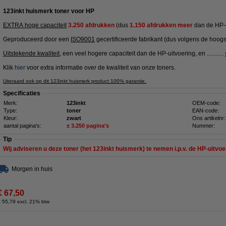
123inkt huismerk toner voor HP
EXTRA hoge capaciteit
3.250 afdrukken
(dus
1.150 afdrukken meer
dan de HP-u
Geproduceerd door een
ISO9001
gecertificeerde fabrikant (dus volgens de hoogs
Uitstekende kwaliteit
, een veel hogere capaciteit dan de HP-uitvoering, en ...........
Klik
hier
voor extra informatie over de kwaliteit van onze toners.
Uiteraard ook op dit 123inkt huismerk product 100% garantie.
Specificaties
Merk:
123inkt
OEM-code:
Type:
toner
EAN-code:
Kleur:
zwart
Ons artikelnr:
aantal pagina's:
± 3.250 pagina's
Nummer:
Tip
Wij adviseren u deze toner (het 123inkt huismerk) te nemen i.p.v. de HP-uitvoe
Morgen in huis
€ 67,50
 55,79 excl. 21% btw