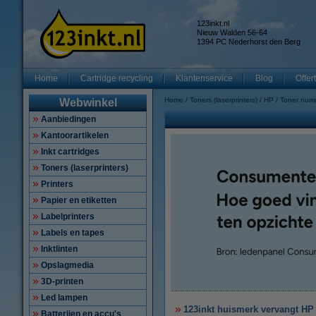
123inkt.nl
Nieuw Walden 56-64
1394 PC Nederhorst den Berg
Home
Cartridge recycling
Klantenservice
Blog
Offer
Home
Toners (laserprinters)
HP
Toner num
Webwinkel
Aanbiedingen
Kantoorartikelen
Inkt cartridges
Toners (laserprinters)
Printers
Papier en etiketten
Labelprinters
Labels en tapes
Inktlinten
Opslagmedia
3D-printen
Led lampen
123inkt huismerk vervangt HP
Batterijen en accu's