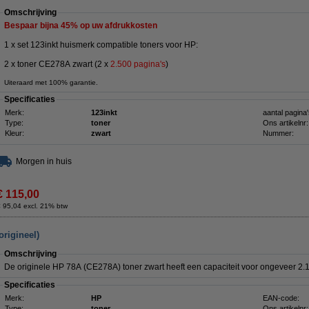
Omschrijving
Bespaar bijna
45%
op uw afdrukkosten
1 x set 123inkt huismerk compatible toners voor HP:
2 x toner CE278A zwart (2 x
2.500 pagina's
)
Uiteraard met 100% garantie.
Specificaties
Merk:
123inkt
aantal pagina'
Type:
toner
Ons artikelnr:
Kleur:
zwart
Nummer:
Morgen in huis
€ 115,00
 95,04 excl. 21% btw
origineel)
Omschrijving
De originele HP 78A (CE278A) toner zwart heeft een capaciteit voor ongeveer 2.1
Specificaties
Merk:
HP
EAN-code:
Type:
toner
Ons artikelnr: