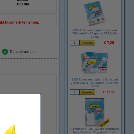
CE278A
inkt huismerk te nemen.
123inkt kopieerpapier 1 pak van
500 vel A4 - 80 grams FSC® Mix
Credit
€ 7,25
Direct leverbaar
123inkt kopieerpapier 1 doos van
2.500 vel A4 - 80 grams FSC® Mix
Credit
€ 33,50
voering).
te kwaliteitsnormen).
stukken goedkoper!!!
Aanbieding: 10x 123inkt schrijfblok
A4 gelinieerd 70 grams 100 vel