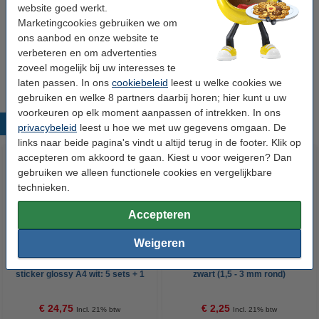
website goed werkt.
Tip: meebestellen
Marketingcookies gebruiken we om
ons aanbod en onze website te
ProCable netwerkgereedschapset deluxe
verbeteren en om advertenties
€ 24,50
zoveel mogelijk bij uw interesses te
laten passen. In ons
cookiebeleid
leest u welke cookies we
gebruiken en welke 8 partners daarbij horen; hier kunt u uw
voorkeuren op elk moment aanpassen of intrekken. In ons
Populaire producten
privacybeleid
leest u hoe we met uw gegevens omgaan. De
links naar beide pagina's vindt u altijd terug in de footer. Klik op
accepteren om akkoord te gaan. Kiest u voor weigeren? Dan
gebruiken we alleen functionele cookies en vergelijkbare
technieken.
Accepteren
Weigeren
Aanbieding 123inkt fotopapier
Edding 380 flipchart marker
sticker glossy A4 wit: 5 sets + 1
zwart (1,5 - 3 mm rond)
GRATIS (totaal 60 stickers)
€ 24,75
€ 2,25
Incl. 21% btw
Incl. 21% btw