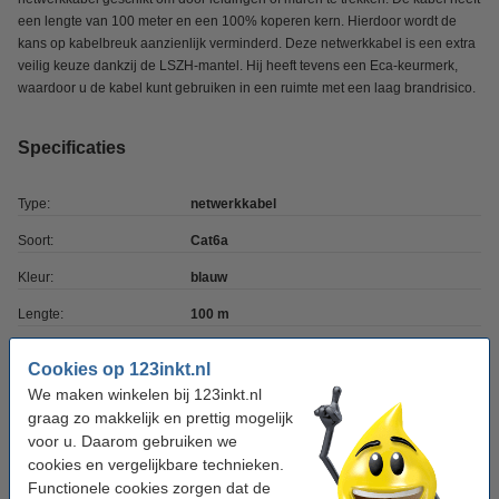
een lengte van 100 meter en een 100% koperen kern. Hierdoor wordt de
kans op kabelbreuk aanzienlijk verminderd. Deze netwerkkabel is een extra
veilig keuze dankzij de LSZH-mantel. Hij heeft tevens een Eca-keurmerk,
waardoor u de kabel kunt gebruiken in een ruimte met een laag brandrisico.
Specificaties
Type:
netwerkkabel
Soort:
Cat6a
Kleur:
blauw
Lengte:
100 m
Overdrachtsnelheid:
10 Gbps
Cookies op 123inkt.nl
Kabelafscherming:
U/UTP
We maken winkelen bij 123inkt.nl
graag zo makkelijk en prettig mogelijk
Aderopbouw:
stug
voor u. Daarom gebruiken we
Ons artikelnr:
K050600025
cookies en vergelijkbare technieken.
Functionele cookies zorgen dat de