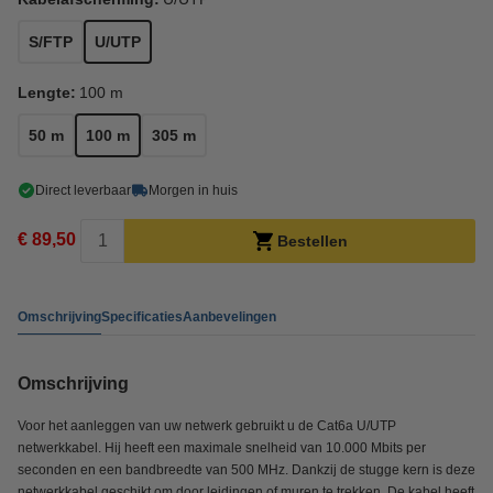
S/FTP
U/UTP
Lengte:
100 m
50 m
100 m
305 m
Direct leverbaar
Morgen in huis
€ 89,50
Bestellen
Omschrijving
Specificaties
Aanbevelingen
Omschrijving
Voor het aanleggen van uw netwerk gebruikt u de Cat6a U/UTP
netwerkkabel. Hij heeft een maximale snelheid van 10.000 Mbits per
seconden en een bandbreedte van 500 MHz. Dankzij de stugge kern is deze
netwerkkabel geschikt om door leidingen of muren te trekken. De kabel heeft