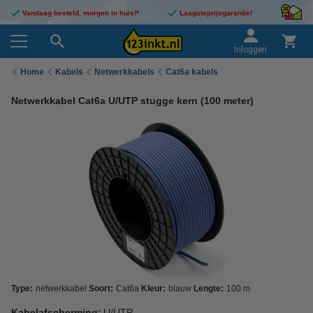
Vandaag besteld, morgen in huis!*
Laagsteprijsgarantie!
Inloggen
Home
Kabels
Netwerkkabels
Cat6a kabels
Netwerkkabel Cat6a U/UTP stugge kern (100 meter)
Type:
netwerkkabel
Soort:
Cat6a
Kleur:
blauw
Lengte:
100 m
Kabelafscherming:
U/UTP