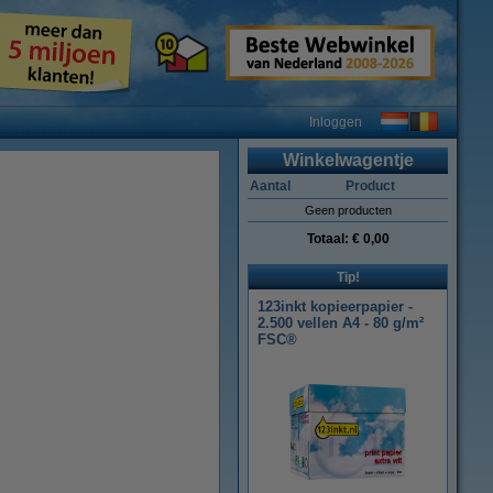
Inloggen
Winkelwagentje
Aantal
Product
Geen producten
Totaal:
€ 0,00
Tip!
123inkt kopieerpapier -
2.500 vellen A4 - 80 g/m²
FSC®