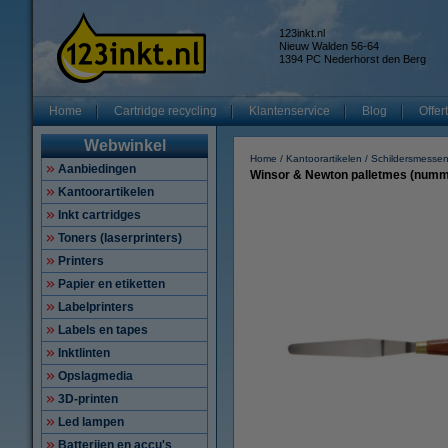
123inkt.nl
Nieuw Walden 56-64
1394 PC Nederhorst den Berg
Home
Cartridge recycling
Klantenservice
Blog
Offer
Webwinkel
Home
Kantoorartikelen
Schildersmesse
Aanbiedingen
Winsor & Newton palletmes (numm
Kantoorartikelen
Inkt cartridges
Toners (laserprinters)
Printers
Papier en etiketten
Labelprinters
Labels en tapes
Inktlinten
Opslagmedia
3D-printen
Led lampen
Batterijen en accu's