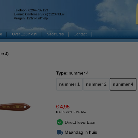
Telefoon: 0294-787123
E-mail:
klantenservice@123inkt.nl
Vragen:
123inkt.nl/help
te
Over 123inkt.nl
Vacatures
Contact
n
er 4)
Type:
nummer 4
nummer 1
nummer 2
nummer 4
€ 4,95
€ 4,09 excl. 21% btw
Direct leverbaar
Maandag in huis