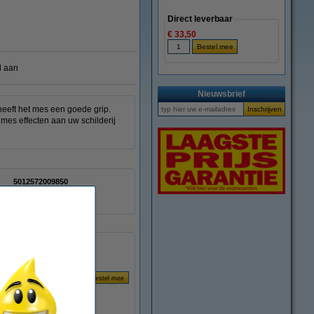
Direct leverbaar
€ 33,50
l aan
Nieuwsbrief
heeft het mes een goede grip.
 mes effecten aan uw schilderij
5012572009850
410579