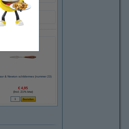
sor & Newton schildermes (nummer 23)
€ 4,95
(Incl. 21% btw)