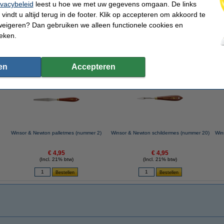
ivacybeleid
leest u hoe we met uw gegevens omgaan. De links
vindt u altijd terug in de footer. Klik op accepteren om akkoord te
weigeren? Dan gebruiken we alleen functionele cookies en
V
en
erfpaletten
elen
ieken.
 dit artikel ook besteld hebben
en
Accepteren
Winsor & Newton palletmes (nummer 2)
Winsor & Newton schildermes (nummer 20)
Win
€ 4,95
€ 4,95
(Incl. 21% btw)
(Incl. 21% btw)