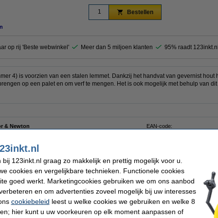
Bestellen
n
aar op rij 'Beste webwinkel'
Meer dan 5 miljoen klanten
95% raadt 123inkt.n
r 4) is voorzien van een stalen lemmet. Dankzij het handvat van gevernist hout 
brengen op een palet en om verf te mengen. Het is ook mogelijk met behulp van dit
r & Newton
EAN-code:
mes
Ons artikelnr:
er 4
23inkt.nl
ij 123inkt.nl graag zo makkelijk en prettig mogelijk voor u.
e cookies en vergelijkbare technieken. Functionele cookies
ite goed werkt. Marketingcookies gebruiken we om ons aanbod
enseelreiniger (75 ml)
verbeteren en om advertenties zoveel mogelijk bij uw interesses
 ons
cookiebeleid
leest u welke cookies we gebruiken en welke 8
ren; hier kunt u uw voorkeuren op elk moment aanpassen of