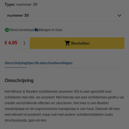
Type:
nummer 30
nummer 30
Direct leverbaar
Morgen in huis
€ 4,95
Bestellen
Omschrijving
Specificaties
Aanbevelingen
Omschrijving
Het Winsor & Newton schildermes (nummer 30) is zeer geschikt voor
schilderen met olie- en acrylverf. Met behulp van een schildermes geeft u uw
creatie verschillende effecten en structuren. Het mes is van flexibel
roestvrijstaal en de ergonomische handgreep is van hout. Gebruik dit mes
met olieverf of acrylverf, maar ook met andere schildermiddelen zoals
structuurpasta, gips en klei.