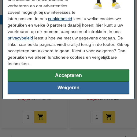
verbeteren en om advertenties
zoveel mogelijk bij uw interesses te
laten passen. In ons
cookiebeleid
leest u welke cookies we
Populaire producten
gebruiken en welke 8 partners daarbij horen; hier kunt u uw
voorkeuren op elk moment aanpassen of intrekken. In ons
privacybeleid
leest u hoe we met uw gegevens omgaan. De
links naar beide pagina's vindt u altijd terug in de footer. Klik op
accepteren om akkoord te gaan. Kiest u voor weigeren? Dan
gebruiken we alleen functionele cookies en vergelijkbare
technieken.
Accepteren
Winsor & Newton schildermes
Winsor & Newton schildermes
(nummer 20)
(nummer 22)
Weigeren
€ 4,95
€ 4,95
Incl. 21% btw
Incl. 21% btw