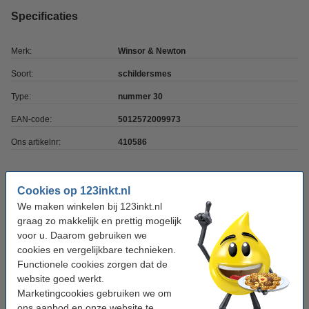
Specificaties
Merk:
Winsor & Newton
Soort:
schildersmes
Type:
nummer 30
EAN-code:
5012572009973
Ons artikelnr:
410586
Tip: meebestellen
Cookies op 123inkt.nl
We maken winkelen bij 123inkt.nl
Winsor & Newton penseelreiniger (75 ml)
graag zo makkelijk en prettig mogelijk
€ 6,95
voor u. Daarom gebruiken we
cookies en vergelijkbare technieken.
Opties
Functionele cookies zorgen dat de
website goed werkt.
V
Verf
Canvasdoeken
erfpaletten
Marketingcookies gebruiken we om
Schetspapier
Verfhulpmiddelen
ons aanbod en onze website te