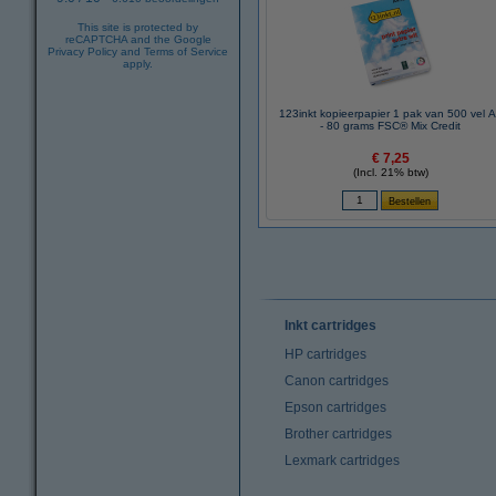
This site is protected by
reCAPTCHA and the Google
Privacy Policy
and
Terms of Service
apply.
123inkt kopieerpapier 1 pak van 500 vel 
- 80 grams FSC® Mix Credit
€ 7,25
(Incl. 21% btw)
Inkt cartridges
HP cartridges
Canon cartridges
Epson cartridges
Brother cartridges
Lexmark cartridges