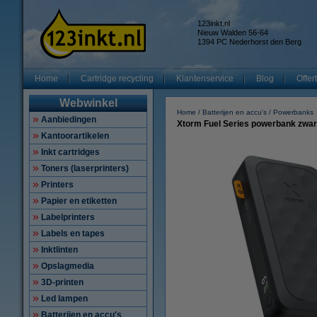
123inkt.nl
Nieuw Walden 56-64
1394 PC Nederhorst den Berg
Home
Cartridge recycling
Klantenservice
Blog
Offer
Webwinkel
Home
Batterijen en accu's
Powerbanks
Aanbiedingen
Xtorm Fuel Series powerbank zwar
Kantoorartikelen
Inkt cartridges
Toners (laserprinters)
Printers
Papier en etiketten
Labelprinters
Labels en tapes
Inktlinten
Opslagmedia
3D-printen
Led lampen
Batterijen en accu's