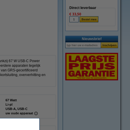
Direct leverbaar
€ 33,50
vergroten
Nieuwsbrief
dankzij 67 W USB-C Power
erdere apparaten tegelijk
g van GRS-gecertificeerd
tsluiting, oververhitting en
67 Watt
Li-pl
USB-A, USB-C
uw oude apparaat