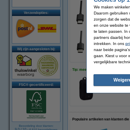
We maken winkelen b
123inkt USB-A naa
Verzendopties:
Daarom gebruiken w
€ 4,50
zorgen dat de webs
en onze website te 
te laten passen. In
partners daarbij ho
123inkt USB-C naa
intrekken. In ons
pr
€ 5,95
Wij zijn aangesloten bij:
naar beide pagina's 
gaan. Kiest u voor 
vergelijkbare techn
Tip: meebestellen
Weiger
FSC® gecertificeerd:
Case Logic Invigo
€ 24,50
Populaire artikelen van klanten die
Beoordeling door klanten:
9.0
/
10
-
6.610
beoordelingen