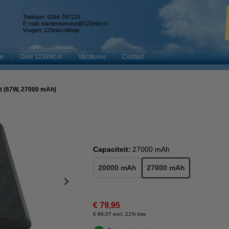
Telefoon: 0294-787123
E-mail:
klantenservice@123inkt.nl
Vragen:
123inkt.nl/help
te
Over 123inkt.nl
Vacatures
Contact
t (67W, 27000 mAh)
Capaciteit:
27000 mAh
20000 mAh
27000 mAh
€ 79,95
€ 66,07 excl. 21% btw