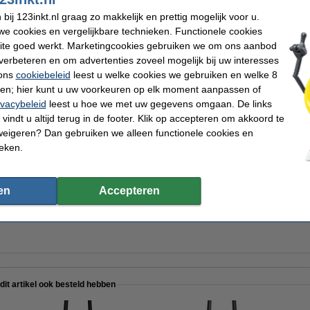
ij 123inkt.nl graag zo makkelijk en prettig mogelijk voor u.
r USB-C kabel (1 meter)
e cookies en vergelijkbare technieken. Functionele cookies
ite goed werkt. Marketingcookies gebruiken we om ons aanbod
verbeteren en om advertenties zoveel mogelijk bij uw interesses
 ons
cookiebeleid
leest u welke cookies we gebruiken en welke 8
ren; hier kunt u uw voorkeuren op elk moment aanpassen of
r USB-C kabel (1 meter)
ivacybeleid
leest u hoe we met uw gegevens omgaan. De links
vindt u altijd terug in de footer. Klik op accepteren om akkoord te
weigeren? Dan gebruiken we alleen functionele cookies en
ieken.
en
Accepteren
 Eco opberghoes voor elektronica medium
 dit artikel ook besteld hebben