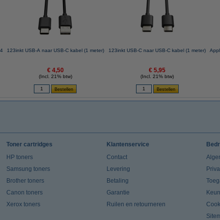
A4
123inkt USB-A naar USB-C kabel (1 meter)
123inkt USB-C naar USB-C kabel (1 meter)
Appl
€ 4,50
€ 5,95
(Incl. 21% btw)
(Incl. 21% btw)
Toner cartridges
Klantenservice
Bedr
HP toners
Contact
Alge
Samsung toners
Levering
Priv
Brother toners
Betaling
Toeg
Canon toners
Garantie
Keur
Xerox toners
Ruilen en retourneren
Cook
Site