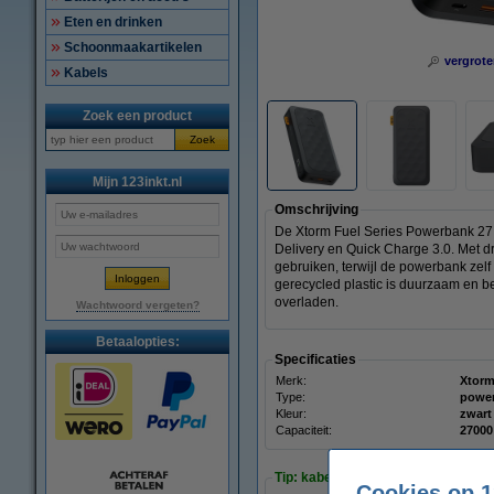
Eten en drinken
Schoonmaakartikelen
vergrote
Kabels
Zoek een product
Zoek
Mijn 123inkt.nl
Omschrijving
De Xtorm Fuel Series Powerbank 27.
Delivery en Quick Charge 3.0. Met d
gebruiken, terwijl de powerbank zel
gerecycled plastic is duurzaam en b
overladen.
Wachtwoord vergeten?
Betaalopties:
Specificaties
Merk:
Xtor
Type:
powe
Kleur:
zwart
Capaciteit:
2700
Tip: kabels meebestellen
Cookies op 1