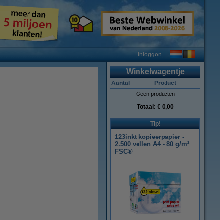
Inloggen
Winkelwagentje
Aantal
Product
Geen producten
Totaal:
€ 0,00
Tip!
123inkt kopieerpapier -
2.500 vellen A4 - 80 g/m²
FSC®