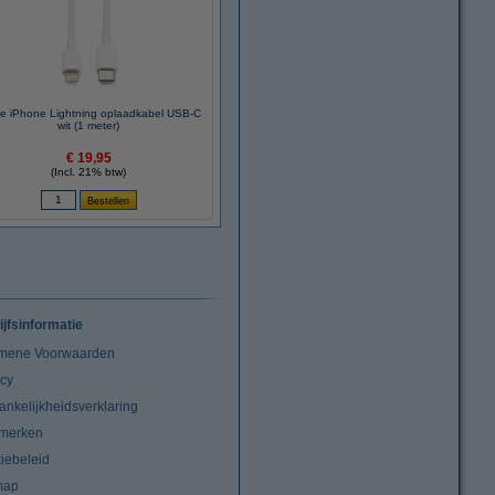
e iPhone Lightning oplaadkabel USB-C
wit (1 meter)
€ 19,95
(Incl. 21% btw)
ijfsinformatie
mene Voorwaarden
acy
ankelijkheidsverklaring
merken
iebeleid
map