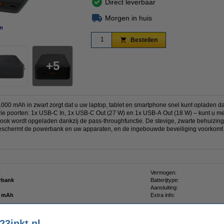
Direct leverbaar
Morgen in huis
n
vergroten
Bestellen
5
000 mAh in zwart zorgt dat u uw laptop, tablet en smartphone snel kunt opladen 
rie poorten: 1x USB-C In, 1x USB-C Out (27 W) en 1x USB-A Out (18 W) – kunt u me
f ook wordt opgeladen dankzij de pass-throughfunctie. De stevige, zwarte behuizin
eschermt de powerbank en uw apparaten, en de ingebouwde beveiliging voorkomt kor
m
Vermogen:
rbank
Batterijtype:
Aansluiting:
0 mAh
Extra info:
23inkt.nl