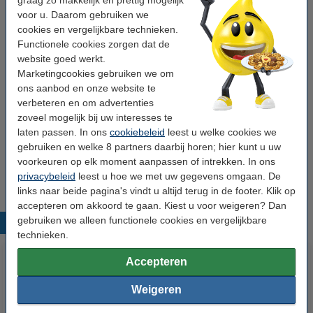
Aantal:
10 stuks
voor u. Daarom gebruiken we
Materiaal:
karton
cookies en vergelijkbare technieken.
Functionele cookies zorgen dat de
Papierformaat:
A4
website goed werkt.
Marketingcookies gebruiken we om
Rugbreedte:
80 mm
ons aanbod en onze website te
Ons artikelnr:
300368
verbeteren en om advertenties
zoveel mogelijk bij uw interesses te
laten passen. In ons
cookiebeleid
leest u welke cookies we
Opties
gebruiken en welke 8 partners daarbij horen; hier kunt u uw
scheidingsstroken
versterkingsringen
tabbladen
rugetiketten
voorkeuren op elk moment aanpassen of intrekken. In ons
showtassen
privacybeleid
leest u hoe we met uw gegevens omgaan. De
links naar beide pagina's vindt u altijd terug in de footer. Klik op
accepteren om akkoord te gaan. Kiest u voor weigeren? Dan
gebruiken we alleen functionele cookies en vergelijkbare
Populaire producten
technieken.
Accepteren
Weigeren