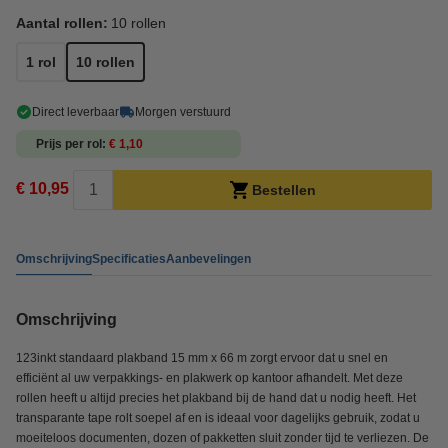
Aantal rollen:
10 rollen
1 rol
10 rollen
Direct leverbaar
Morgen verstuurd
Prijs per rol
€ 1,10
€ 10,95
Bestellen
Omschrijving
Specificaties
Aanbevelingen
Omschrijving
123inkt standaard plakband 15 mm x 66 m zorgt ervoor dat u snel en
efficiënt al uw verpakkings- en plakwerk op kantoor afhandelt. Met deze
rollen heeft u altijd precies het plakband bij de hand dat u nodig heeft. Het
transparante tape rolt soepel af en is ideaal voor dagelijks gebruik, zodat u
moeiteloos documenten, dozen of pakketten sluit zonder tijd te verliezen. De