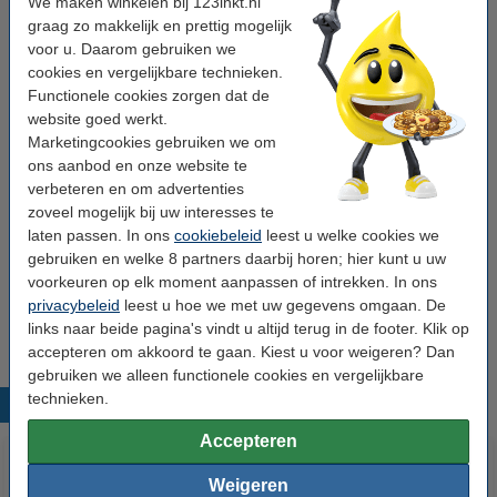
We maken winkelen bij 123inkt.nl
graag zo makkelijk en prettig mogelijk
Rollengte:
66 m
voor u. Daarom gebruiken we
Rolbreedte:
15 mm
cookies en vergelijkbare technieken.
Functionele cookies zorgen dat de
Kerndiameter:
groot
website goed werkt.
Kleur:
transparant
Marketingcookies gebruiken we om
ons aanbod en onze website te
Aantal:
10 rollen
verbeteren en om advertenties
zoveel mogelijk bij uw interesses te
laten passen. In ons
cookiebeleid
leest u welke cookies we
Tip: plakbandhouder meebestellen
gebruiken en welke 8 partners daarbij horen; hier kunt u uw
123inkt bureaudispenser voor rol met grote
voorkeuren op elk moment aanpassen of intrekken. In ons
kern
privacybeleid
leest u hoe we met uw gegevens omgaan. De
€ 9,50
links naar beide pagina's vindt u altijd terug in de footer. Klik op
accepteren om akkoord te gaan. Kiest u voor weigeren? Dan
gebruiken we alleen functionele cookies en vergelijkbare
technieken.
Populaire producten
Accepteren
Weigeren