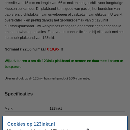
breedte van 15 mm en lengte van 66 m maken het geschikt voor langdurige
klussen op kantoor. Dit plakband komt goed van pas bij het bundelen van
papieren, dichtplakken van enveloppen of vastzetten van etiketten. U werkt
overzichtelijk en prettig dankzij het gebruiksgemak van dit 123inkt
huismerkplakband. Uw werkproces kent geen onderbrekingen door snelle
en betrouwbare prestaties. Zo ervaart u meer efficiëntie bij elke taak met het
huismerk plakband van 123inkt.
Normaal € 22,50 nu maar
€ 10,95
!!
Wij adviseren u om dit 123inkt plakband te nemen en daarmee kosten te
besparen.
Uiteraard ook op dit 123inkt huismerkproduct 100% garantie.
Specificaties
Merk:
123inkt
Type:
Standaard
Cookies op 123inkt.nl
Soort:
plakband