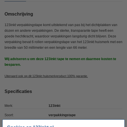
Omschrijving
123inkt verpakkingstape komt uitstekend van pas bij het dichtplakken van
dozen en andere verpakkingen. De sterke, transparante tape heeft een
goede hechtkracht, waardoor verpakkingen langdurig dicht blijven. Deze
verpakking bevat 6 rollen verpakkingstape van het 123inkt huismerk met een
breedte van 50 millimeter en een lengte van 66 meter.
Wij adviseren u om deze 123inkt tape te nemen en daarmee kosten te
besparen.
Uiteraard ook op dit 123inkt huismerkproduct 100% garantie.
Specificaties
Merk:
123inkt
Soort:
verpakkingstape
Kleur:
transparant