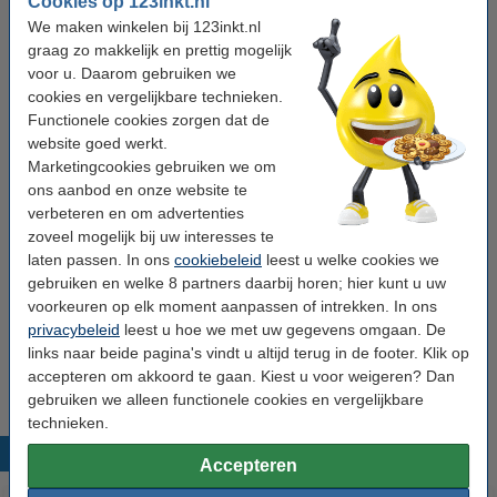
Cookies op 123inkt.nl
We maken winkelen bij 123inkt.nl
Afmetingen:
50 mm x 66 m (BxL)
graag zo makkelijk en prettig mogelijk
Aantal:
6 rollen
voor u. Daarom gebruiken we
cookies en vergelijkbare technieken.
Toepassing:
verpakken
Functionele cookies zorgen dat de
website goed werkt.
Winstpakker!
Marketingcookies gebruiken we om
ons aanbod en onze website te
123inkt verpakkingstape transparant 50 mm x
verbeteren en om advertenties
66 m (36 rollen)
zoveel mogelijk bij uw interesses te
€ 59,50
laten passen. In ons
cookiebeleid
leest u welke cookies we
gebruiken en welke 8 partners daarbij horen; hier kunt u uw
Tip: verpakkingstape dispenser meebestellen
voorkeuren op elk moment aanpassen of intrekken. In ons
privacybeleid
leest u hoe we met uw gegevens omgaan. De
123inkt verpakkingstapedispenser
€ 7,95
links naar beide pagina's vindt u altijd terug in de footer. Klik op
accepteren om akkoord te gaan. Kiest u voor weigeren? Dan
gebruiken we alleen functionele cookies en vergelijkbare
technieken.
Populaire producten
Accepteren