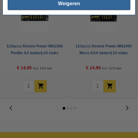
Weigeren
123accu Xtreme Power MN1500
123accu Xtreme Power MN2400
Penlite AA batterij 24 stuks
Micro AAA batterij 24 stuks
€ 14,95
€ 14,95
Incl. 21% btw
Incl. 21% btw