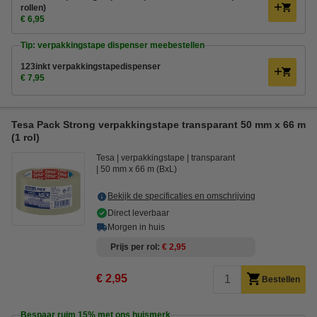
rollen)
€ 6,95
Tip: verpakkingstape dispenser meebestellen
123inkt verpakkingstapedispenser
€ 7,95
Tesa Pack Strong verpakkingstape transparant 50 mm x 66 m
(1 rol)
Tesa
verpakkingstape
transparant
50 mm x 66 m (BxL)
Bekijk de specificaties en omschrijving
Direct leverbaar
Morgen in huis
Prijs per rol
€ 2,95
€ 2,95
Bestellen
Bespaar ruim
15%
met ons huismerk