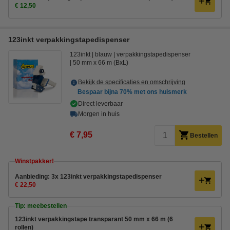
€ 12,50
123inkt verpakkingstapedispenser
123inkt
blauw
verpakkingstapedispenser
50 mm x 66 m (BxL)
Bekijk de specificaties en omschrijving
Bespaar bijna
70%
met ons huismerk
Direct leverbaar
Morgen in huis
€ 7,95
Bestellen
Winstpakker!
Aanbieding: 3x 123inkt verpakkingstapedispenser
€ 22,50
Tip: meebestellen
123inkt verpakkingstape transparant 50 mm x 66 m (6
rollen)