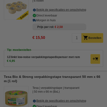
6 rollen
Bekijk de specificaties en omschrijving
Direct leverbaar
Morgen in huis
Prijs per rol
€ 2,58
€ 15,50
Bestellen
Tip: meebestellen
123inkt low-noise verpakkingstapedispenser met rem
€ 6,95
Tesa Bio & Strong verpakkingstape transparant 50 mm x 66
m (1 rol)
Tesa
verpakkingstape
transparant
50 mm x 66 m (BxL)
Bekijk de specificaties en omschrijving
Direct leverbaar