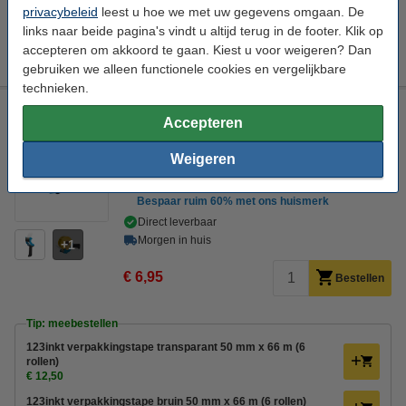
Tip: verpakkingstape dispenser meebestellen
privacybeleid
leest u hoe we met uw gegevens omgaan. De
links naar beide pagina's vindt u altijd terug in de footer. Klik op
123inkt verpakkingstapedispenser
accepteren om akkoord te gaan. Kiest u voor weigeren? Dan
€ 7,95
gebruiken we alleen functionele cookies en vergelijkbare
technieken.
123inkt low-noise verpakkingstapedispenser met rem
Accepteren
123inkt
blauw/zwart
low-noise verpakkingstapedispenser
max. 50 mm
Weigeren
Bekijk de specificaties en omschrijving
Bespaar ruim
60%
met ons huismerk
Direct leverbaar
Morgen in huis
1
€ 6,95
Bestellen
Tip: meebestellen
123inkt verpakkingstape transparant 50 mm x 66 m (6
rollen)
€ 12,50
123inkt verpakkingstape bruin 50 mm x 66 m (6 rollen)