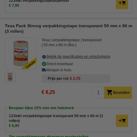
123inkt verpakkingstapedispenser
€ 7,95
Tesa Pack Strong verpakkingstape transparant 50 mm x 66 m
(3 rollen)
Tesa
verpakkingstape
transparant
50 mm x 66 m (BxL)
Bekijk de specificaties en omschrijving
Direct leverbaar
Morgen in huis
Prijs per rol
€ 2,75
€ 8,25
Bestellen
Bespaar bijna
15%
met ons huismerk
123inkt verpakkingstape transparant 50 mm x 66 m (3
rollen)
€ 6,95