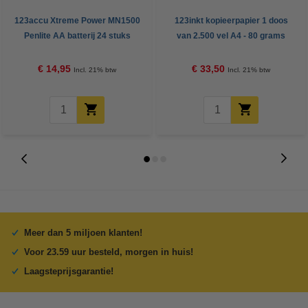
123accu Xtreme Power MN1500
123inkt kopieerpapier 1 doos
Penlite AA batterij 24 stuks
van 2.500 vel A4 - 80 grams
FSC® Mix Credit
€ 14,95
€ 33,50
Incl. 21% btw
Incl. 21% btw
Meer dan 5 miljoen klanten!
Voor 23.59 uur besteld, morgen in huis!
Laagsteprijsgarantie!