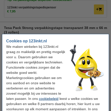
Tip: verpakkingstape dispenser meebestellen
123inkt verpakkingstapedispenser
€ 7,95
Tesa Pack Strong verpakkingstape transparant 38 mm x 66 m
(3 rollen)
Tesa
verpakkingstape
transparant
Cookies op 123inkt.nl
38 mm x 66 m (BxL)
We maken winkelen bij 123inkt.nl
graag zo makkelijk en prettig mogelijk
Bekijk de specificaties en omschrijving
voor u. Daarom gebruiken we
Beperkte voorraad
cookies en vergelijkbare technieken.
Prijs per rol
€ 2,75
Functionele cookies zorgen dat de
website goed werkt.
€ 8,25
Bestellen
Marketingcookies gebruiken we om
ons aanbod en onze website te
verbeteren en om advertenties
Bespaar ruim
20%
met ons huismerk
zoveel mogelijk bij uw interesses te
123inkt verpakkingstape transparant 38 mm x 66 m (3
laten passen. In ons
cookiebeleid
leest u welke cookies we
rollen)
gebruiken en welke 8 partners daarbij horen; hier kunt u uw
€ 6,50
voorkeuren op elk moment aanpassen of intrekken. In ons