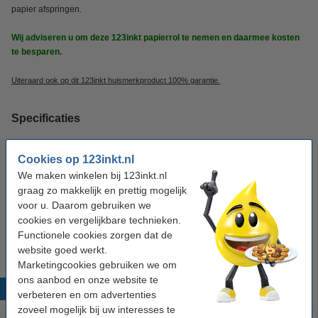
papier afspringen.
Wij adviseren u om deze 123inkt papierrol te nemen en daarmee kosten
te besparen.
Uiteraard ook op dit 123inkt huismerkproduct 100% garantie.
Specificaties
Merk:
123inkt
Cookies op 123inkt.nl
We maken winkelen bij 123inkt.nl
Afmetingen:
1.067 mm x 30 m (BxL)
graag zo makkelijk en prettig mogelijk
Papiergewicht:
190 g/m²
voor u. Daarom gebruiken we
cookies en vergelijkbare technieken.
Rolkern:
2 inch
Functionele cookies zorgen dat de
website goed werkt.
Marketingcookies gebruiken we om
ons aanbod en onze website te
Populaire producten
verbeteren en om advertenties
zoveel mogelijk bij uw interesses te