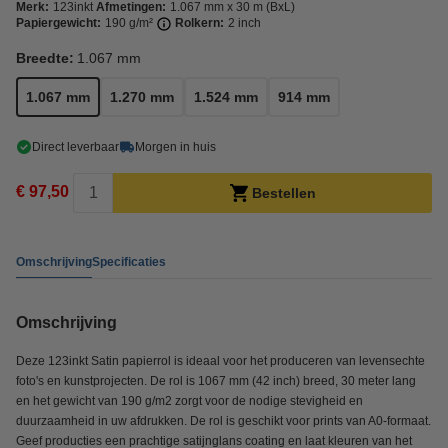
Merk:
123inkt
Afmetingen:
1.067 mm x 30 m (BxL)
Papiergewicht:
190 g/m²
Rolkern:
2 inch
Breedte:
1.067 mm
1.067 mm
1.270 mm
1.524 mm
914 mm
Direct leverbaar
Morgen in huis
€ 97,50
Bestellen
Omschrijving
Specificaties
Omschrijving
Deze 123inkt Satin papierrol is ideaal voor het produceren van levensechte
foto's en kunstprojecten. De rol is 1067 mm (42 inch) breed, 30 meter lang
en het gewicht van 190 g/m2 zorgt voor de nodige stevigheid en
duurzaamheid in uw afdrukken. De rol is geschikt voor prints van A0-formaat.
Geef producties een prachtige satijnglans coating en laat kleuren van het