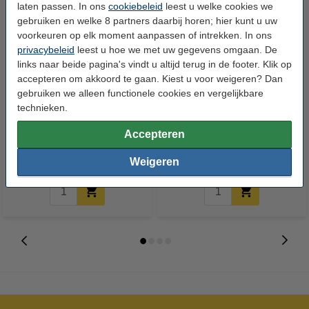
laten passen. In ons
cookiebeleid
leest u welke cookies we
gebruiken en welke 8 partners daarbij horen; hier kunt u uw
voorkeuren op elk moment aanpassen of intrekken. In ons
privacybeleid
leest u hoe we met uw gegevens omgaan. De
links naar beide pagina's vindt u altijd terug in de footer. Klik op
accepteren om akkoord te gaan. Kiest u voor weigeren? Dan
gebruiken we alleen functionele cookies en vergelijkbare
123inkt Satin paper roll 610 mm
123inkt Standard paper roll
technieken.
(24 inch) x 30 m (190 grams)
1067 mm (42 inch) x 50 m (80
grams)
Accepteren
€ 62,50
€ 24,50
Incl. 21% btw
Incl. 21% btw
Weigeren