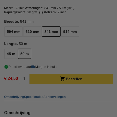
Merk:
123inkt
Afmetingen:
841 mm x 50 m (BxL)
Papiergewicht:
90 g/m²
Rolkern:
2 inch
Breedte:
841 mm
594 mm
610 mm
841 mm
914 mm
Lengte:
50 m
45 m
50 m
Direct leverbaar
Morgen in huis
€ 24,50
Bestellen
Omschrijving
Specificaties
Aanbevelingen
Omschrijving