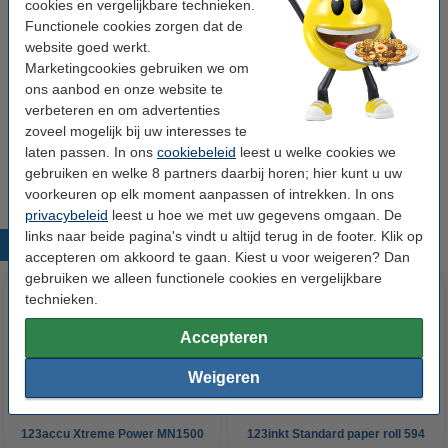
cookies en vergelijkbare technieken.
Papiergewicht:
90 g/m²
Functionele cookies zorgen dat de
Rolkern:
2 inch
website goed werkt.
Marketingcookies gebruiken we om
ons aanbod en onze website te
Winstpakker!
verbeteren en om advertenties
Aanbieding: 3x 123inkt Standard paper roll 841
zoveel mogelijk bij uw interesses te
mm (33 inch) x 50 m (90 grams)
laten passen. In ons
cookiebeleid
leest u welke cookies we
€ 68,50
gebruiken en welke 8 partners daarbij horen; hier kunt u uw
voorkeuren op elk moment aanpassen of intrekken. In ons
privacybeleid
leest u hoe we met uw gegevens omgaan. De
links naar beide pagina's vindt u altijd terug in de footer. Klik op
Populaire producten
accepteren om akkoord te gaan. Kiest u voor weigeren? Dan
gebruiken we alleen functionele cookies en vergelijkbare
technieken.
Accepteren
Weigeren
123accu Xtreme Power MN1500
123inkt Standard paper roll 594