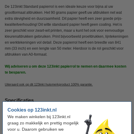
De 123inkt Standard papierrol is een ideale keuze voor bijna al uw
grootformaat afdrukken. Het 90 grams papier geeft uw afdrukken net wat
extra stevigheid en duurzaamheid. Dit papier heeft een zeer goede prijs-
kwaliteitverhouding! Dit witte standaard papier heeft geen coating. Het is
zeer geschikt voor zwart-wit printen, maar u kunt het ook voor eenvoudige
kleurenafdrukken gebruiken. Print bijvoorbeeld proefdrukken, lijntekeningen
en werktekeningen vol detail. Deze papierrol heeft een breedte van 841
mm (33 inch) en een lengte van 50 meter. Hierdoor is de rol geschikt voor
afdrukken van A0-formaat.
Wij adviseren u om deze 123inkt papierrol te nemen en daarmee kosten
te besparen.
Uiteraard ook op dit 123inkt huismerkproduct 100% garantie.
Specificaties
Cookies op 123inkt.nl
Merk:
123inkt
We maken winkelen bij 123inkt.nl
graag zo makkelijk en prettig mogelijk
Afmetingen:
841 mm x 50 m (BxL)
voor u. Daarom gebruiken we