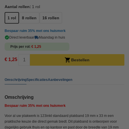
Aantal rollen:
1 rol
1 rol
8 rollen
16 rollen
Bespaar ruim
35%
met ons huismerk
Direct leverbaar
Maandag in huis
Prijs per rol
€ 1,25
€ 1,25
Bestellen
Omschrijving
Specificaties
Aanbevelingen
Omschrijving
Bespaar ruim
35%
met ons huismerk
Voor al uw plakwerk is 123inkt standaard plakband 19 mm x 33 m een
praktische keuze die direct gemak biedt. Dit plakband is ontworpen voor
dagelijks gebruik thuis en op kantoor en past door de breedte van 19 mm