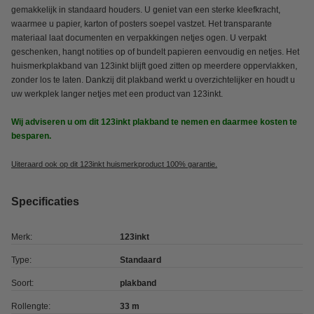
gemakkelijk in standaard houders. U geniet van een sterke kleefkracht,
waarmee u papier, karton of posters soepel vastzet. Het transparante
materiaal laat documenten en verpakkingen netjes ogen. U verpakt
geschenken, hangt notities op of bundelt papieren eenvoudig en netjes. Het
huismerkplakband van 123inkt blijft goed zitten op meerdere oppervlakken,
zonder los te laten. Dankzij dit plakband werkt u overzichtelijker en houdt u
uw werkplek langer netjes met een product van 123inkt.
Wij adviseren u om dit 123inkt plakband te nemen en daarmee kosten te
besparen.
Uiteraard ook op dit 123inkt huismerkproduct 100% garantie.
Specificaties
Merk:
123inkt
Type:
Standaard
Soort:
plakband
Rollengte:
33 m