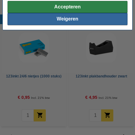
Accepteren
Weigeren
Populaire producten
123inkt 24/6 nietjes (1000 stuks)
123inkt plakbandhouder zwart
€ 0,95
€ 4,95
Incl. 21% btw
Incl. 21% btw