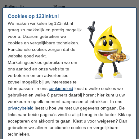
Rolbreedte:
19 mm
Cookies op 123inkt.nl
Kerndiameter:
klein
We maken winkelen bij 123inkt.nl
Kleur:
transparant
graag zo makkelijk en prettig mogelijk
voor u. Daarom gebruiken we
Aantal:
1 rol
cookies en vergelijkbare technieken.
Functionele cookies zorgen dat de
Winstpakker!
website goed werkt.
Marketingcookies gebruiken we om
Aanbieding: 8x 123inkt standaard plakband 19
ons aanbod en onze website te
mm x 33 m
verbeteren en om advertenties
€ 7,50
zoveel mogelijk bij uw interesses te
laten passen. In ons
Aanbieding: 16x 123inkt standaard plakband 19
cookiebeleid
leest u welke cookies we
mm x 33 m
gebruiken en welke 8 partners daarbij horen; hier kunt u uw
€ 13,95
voorkeuren op elk moment aanpassen of intrekken. In ons
privacybeleid
leest u hoe we met uw gegevens omgaan. De
Tip: plakbandhouder meebestellen
links naar beide pagina's vindt u altijd terug in de footer. Klik op
accepteren om akkoord te gaan. Kiest u voor weigeren? Dan
123inkt plakbandhouder zwart
gebruiken we alleen functionele cookies en vergelijkbare
€ 4,95
technieken.