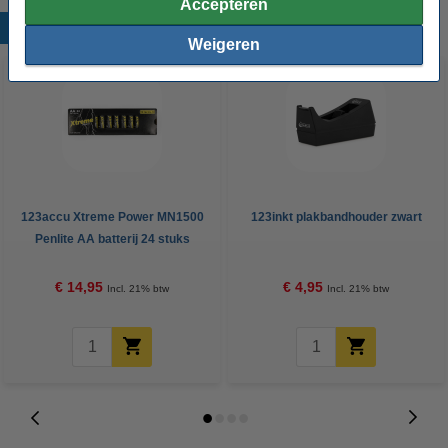
Accepteren
Populaire producten
Weigeren
123accu Xtreme Power MN1500
123inkt plakbandhouder zwart
Penlite AA batterij 24 stuks
€ 14,95
€ 4,95
Incl. 21% btw
Incl. 21% btw