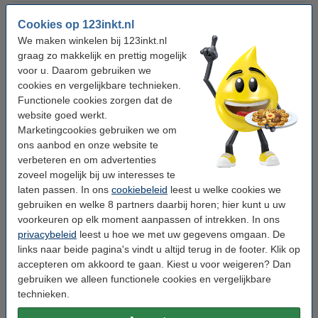
Rollengte:
33 mm
Cookies op 123inkt.nl
We maken winkelen bij 123inkt.nl
Rolbreedte:
19 m
graag zo makkelijk en prettig mogelijk
Kerndiameter:
klein
voor u. Daarom gebruiken we
cookies en vergelijkbare technieken.
Kleur:
transparant
Functionele cookies zorgen dat de
Aantal:
8 rollen
website goed werkt.
Marketingcookies gebruiken we om
ons aanbod en onze website te
Winstpakker!
verbeteren en om advertenties
zoveel mogelijk bij uw interesses te
Aanbieding: 16x 123inkt standaard plakband 19
mm x 33 m
laten passen. In ons
cookiebeleid
leest u welke cookies we
€ 13,95
gebruiken en welke 8 partners daarbij horen; hier kunt u uw
voorkeuren op elk moment aanpassen of intrekken. In ons
Tip: plakbandhouder meebestellen
privacybeleid
leest u hoe we met uw gegevens omgaan. De
links naar beide pagina's vindt u altijd terug in de footer. Klik op
123inkt plakbandhouder zwart
accepteren om akkoord te gaan. Kiest u voor weigeren? Dan
€ 4,95
gebruiken we alleen functionele cookies en vergelijkbare
technieken.