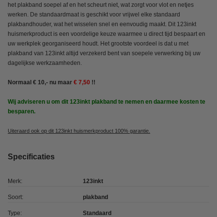
het plakband soepel af en het scheurt niet, wat zorgt voor vlot en netjes
werken. De standaardmaat is geschikt voor vrijwel elke standaard
plakbandhouder, wat het wisselen snel en eenvoudig maakt. Dit 123inkt
huismerkproduct is een voordelige keuze waarmee u direct tijd bespaart en
uw werkplek georganiseerd houdt. Het grootste voordeel is dat u met
plakband van 123inkt altijd verzekerd bent van soepele verwerking bij uw
dagelijkse werkzaamheden.
Normaal € 10,- nu maar
€ 7,50
!!
Wij adviseren u om dit 123inkt plakband te nemen en daarmee kosten te
besparen.
Uiteraard ook op dit 123inkt huismerkproduct 100% garantie.
Specificaties
Merk:
123inkt
Soort:
plakband
Type:
Standaard