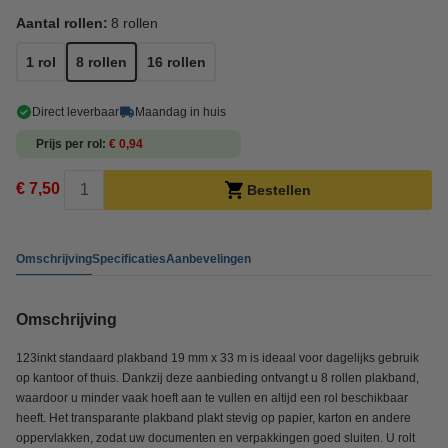
Aantal rollen:
8 rollen
1 rol
8 rollen
16 rollen
Direct leverbaar
Maandag in huis
Prijs per rol
€ 0,94
€ 7,50
Bestellen
Omschrijving
Specificaties
Aanbevelingen
Omschrijving
123inkt standaard plakband 19 mm x 33 m is ideaal voor dagelijks gebruik
op kantoor of thuis. Dankzij deze aanbieding ontvangt u 8 rollen plakband,
waardoor u minder vaak hoeft aan te vullen en altijd een rol beschikbaar
heeft. Het transparante plakband plakt stevig op papier, karton en andere
oppervlakken, zodat uw documenten en verpakkingen goed sluiten. U rolt