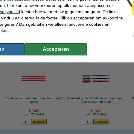
ren; hier kunt u uw voorkeuren op elk moment aanpassen of
ivacybeleid
leest u hoe we met uw gegevens omgaan. De links
vindt u altijd terug in de footer. Klik op accepteren om akkoord te
inkt uitwisbare balpen navulling zwart (3 stuks)
weigeren? Dan gebruiken we alleen functionele cookies en
ieken.
en
Accepteren
 dit artikel ook besteld hebben
w
123inkt uitwisbare balpen navulling rood (3
Aanbieding: 3x 123inkt uitwisbare balpen
P
stuks)
(blauw, zwart en rood)
€ 4,25
€ 4,95
(Incl. 21% btw)
(Incl. 21% btw)