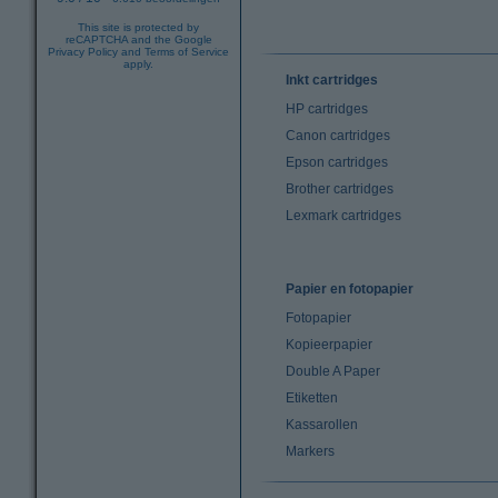
This site is protected by
reCAPTCHA and the Google
Privacy Policy
and
Terms of Service
apply.
Inkt cartridges
HP cartridges
Canon cartridges
Epson cartridges
Brother cartridges
Lexmark cartridges
Papier en fotopapier
Fotopapier
Kopieerpapier
Double A Paper
Etiketten
Kassarollen
Markers