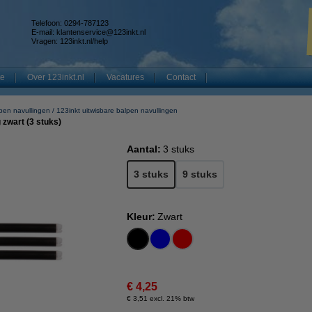
Telefoon: 0294-787123
E-mail:
klantenservice@123inkt.nl
Vragen:
123inkt.nl/help
te
Over 123inkt.nl
Vacatures
Contact
pen navullingen
123inkt uitwisbare balpen navullingen
 zwart (3 stuks)
Aantal:
3 stuks
3 stuks
9 stuks
Kleur:
Zwart
€ 4,25
€ 3,51 excl. 21% btw