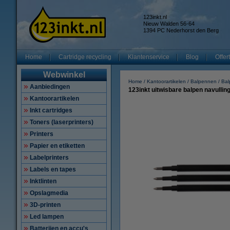
123inkt.nl
Nieuw Walden 56-64
1394 PC Nederhorst den Berg
Home
Cartridge recycling
Klantenservice
Blog
Offer
Webwinkel
Home
Kantoorartikelen
Balpennen
Bal
Aanbiedingen
123inkt uitwisbare balpen navulling
Kantoorartikelen
Inkt cartridges
Toners (laserprinters)
Printers
Papier en etiketten
Labelprinters
Labels en tapes
Inktlinten
Opslagmedia
3D-printen
Led lampen
Batterijen en accu's