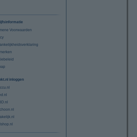
ijfsinformatie
mene Voorwaarden
acy
ankelijkheidsverklaring
merken
iebeleid
map
nkt.nl inloggen
ccu.nl
ed.nl
3D.nl
choon.nl
kelijk.nl
lshop.nl