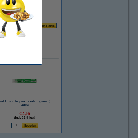
ilot Frixion balpen navulling groen (3
stuks)
€ 4,95
(Incl. 21% btw)