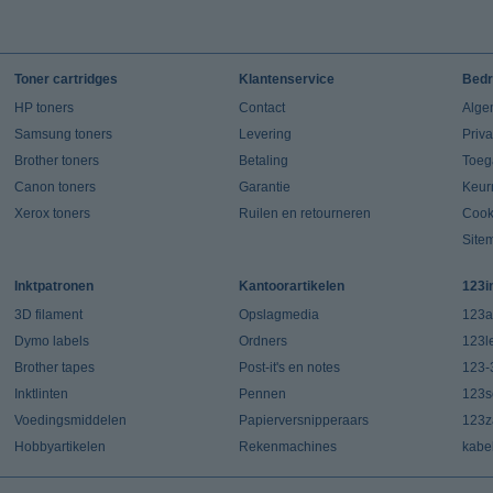
Toner cartridges
Klantenservice
Bedr
HP toners
Contact
Alge
Samsung toners
Levering
Priv
Brother toners
Betaling
Toeg
Canon toners
Garantie
Keur
Xerox toners
Ruilen en retourneren
Cook
Site
Inktpatronen
Kantoorartikelen
123i
3D filament
Opslagmedia
123a
Dymo labels
Ordners
123l
Brother tapes
Post-it's en notes
123-
Inktlinten
Pennen
123s
Voedingsmiddelen
Papierversnipperaars
123za
Hobbyartikelen
Rekenmachines
kabe