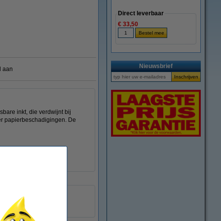
Direct leverbaar
€ 33,50
Nieuwsbrief
l aan
are inkt, die verdwijnt bij
nder papierbeschadigingen. De
0,35 mm
3 stuks
300986