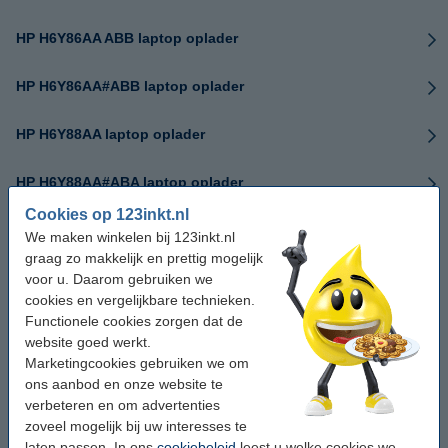
HP H6Y86AA ABB laptop oplader
HP H6Y86AA#ABB laptop oplader
HP H6Y88AA laptop oplader
HP H6Y88AA#ABA laptop oplader
Cookies op 123inkt.nl
HP H6Y88AA#ABB laptop oplader
We maken winkelen bij 123inkt.nl
graag zo makkelijk en prettig mogelijk
HP H6Y88AA#ABU laptop oplader
voor u. Daarom gebruiken we
cookies en vergelijkbare technieken.
Functionele cookies zorgen dat de
HP H6Y88AA#ABY laptop oplader
website goed werkt.
Marketingcookies gebruiken we om
HP H6Y88ET laptop oplader
ons aanbod en onze website te
verbeteren en om advertenties
HP H6Y89AA laptop oplader
zoveel mogelijk bij uw interesses te
laten passen. In ons
cookiebeleid
leest u welke cookies we