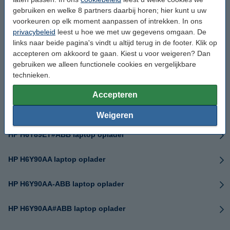
gebruiken en welke 8 partners daarbij horen; hier kunt u uw
HP H6Y89AA#ABA laptop oplader
voorkeuren op elk moment aanpassen of intrekken. In ons
privacybeleid
leest u hoe we met uw gegevens omgaan. De
HP H6Y89AA#ABB laptop oplader
links naar beide pagina's vindt u altijd terug in de footer. Klik op
accepteren om akkoord te gaan. Kiest u voor weigeren? Dan
HP H6Y89AA#ABY laptop oplader
gebruiken we alleen functionele cookies en vergelijkbare
technieken.
HP H6Y89AA#UUZ laptop oplader
Accepteren
HP H6Y89ET laptop oplader
Weigeren
HP H6Y89ET#ABB laptop oplader
HP H6Y90AA laptop oplader
HP H6Y90AA-ABB laptop oplader
HP H6Y90AA#ABB laptop oplader