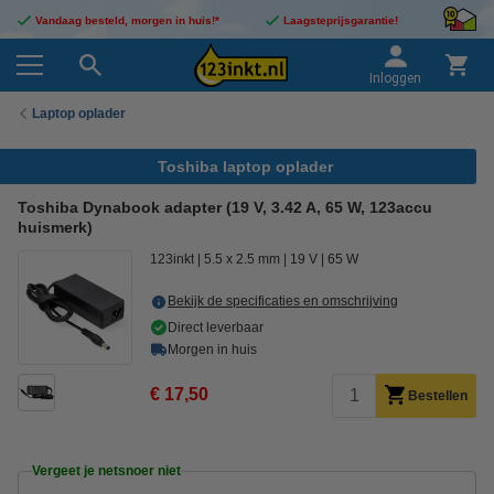
Vandaag besteld, morgen in huis!*
Laagsteprijsgarantie!
Inloggen
Laptop oplader
Toshiba laptop oplader
Toshiba Dynabook adapter (19 V, 3.42 A, 65 W, 123accu
huismerk)
123inkt
5.5 x 2.5 mm
19 V
65 W
Bekijk de specificaties en omschrijving
Direct leverbaar
Morgen in huis
€ 17,50
Bestellen
Vergeet je netsnoer niet