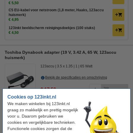
€ 5,50
C5 EU-kabel voor netstroom (1,8 meter, Haaks, 123accu
huismerk)
€ 4,95
123inkt beeldscherm reinigingsdoekjes (100 stuks)
€ 4,50
Toshiba Dynabook adapter (19 V, 3.42 A, 65 W, 123accu
huismerk)
123accu
3.5 x 1.35
1
65 Watt
Bekijk de specificaties en omschrijving
€ 17,50
Bestellen
Cookies op 123inkt.nl
Tijdelijk uitverkocht
We maken winkelen bij 123inkt.nl
graag zo makkelijk en prettig mogelijk
Tip: meebestellen
voor u. Daarom gebruiken we
C5 EU-kabel voor netstroom (3 meter, Haaks, 123accu
cookies en vergelijkbare technieken.
huismerk)
€ 5,50
Functionele cookies zorgen dat de