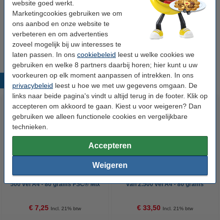
website goed werkt.
C5 EU-kabel voor netstroom (1,8 meter, Haaks, 123accu
huismerk)
Marketingcookies gebruiken we om
€ 4,95
ons aanbod en onze website te
123inkt beeldscherm reinigingsdoekjes (100 stuks)
verbeteren en om advertenties
€ 4,50
zoveel mogelijk bij uw interesses te
laten passen. In ons
cookiebeleid
leest u welke cookies we
gebruiken en welke 8 partners daarbij horen; hier kunt u uw
voorkeuren op elk moment aanpassen of intrekken. In ons
Populaire producten
privacybeleid
leest u hoe we met uw gegevens omgaan. De
links naar beide pagina's vindt u altijd terug in de footer. Klik op
accepteren om akkoord te gaan. Kiest u voor weigeren? Dan
gebruiken we alleen functionele cookies en vergelijkbare
technieken.
Accepteren
Weigeren
123inkt kopieerpapier 1 pak van
123inkt kopieerpapier 1 doos
500 vel A4 - 80 grams FSC® Mix
van 2.500 vel A4 - 80 grams
Credit
FSC® Mix Credit
€ 7,25
€ 33,50
Incl. 21% btw
Incl. 21% btw