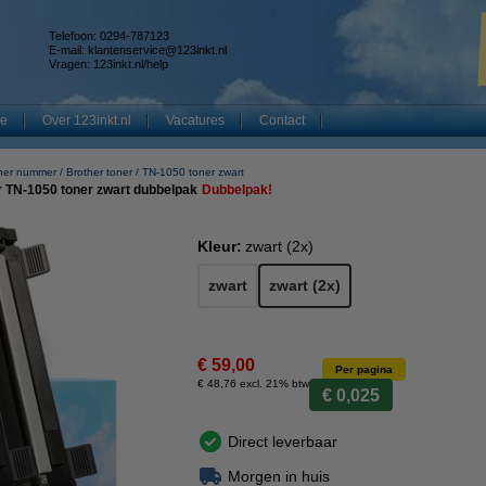
Telefoon: 0294-787123
E-mail:
klantenservice@123inkt.nl
Vragen:
123inkt.nl/help
te
Over 123inkt.nl
Vacatures
Contact
ner nummer
Brother toner
TN-1050 toner zwart
r TN-1050 toner zwart dubbelpak
Dubbelpak!
Kleur:
zwart (2x)
zwart
zwart (2x)
€ 59,00
Per pagina
€ 48,76 excl. 21% btw
€ 0,025
Direct leverbaar
Morgen in huis