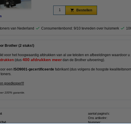
Bestellen
n
ktoners van Nederland
Consumentenbond: 9/10 tevreden over huismerk
10
r Brother (2 stuks!)
ikt voor het hoogwaardig afdrukken van al uw teksten en afbeeldingen waardoor u
400 afdrukken meer
drukken
(dus
dan de Brother uitvoering).
door een
ISO9001-gecertificeerde
fabrikant (dus volgens de hoogste kwaliteitsnor
 toners.
en goedkoper!!!
ner 100% garantie.
kt
aantal pagina's:
Ons artikelnr:
 (2x)
Nummer: