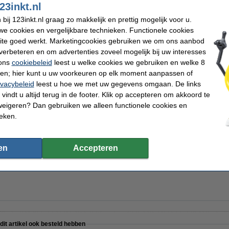
23inkt.nl
ij 123inkt.nl graag zo makkelijk en prettig mogelijk voor u.
e cookies en vergelijkbare technieken. Functionele cookies
pier 1 doos van 2.500 vel A4 - 80 grams FSC® Mix Credit
ite goed werkt. Marketingcookies gebruiken we om ons aanbod
verbeteren en om advertenties zoveel mogelijk bij uw interesses
 ons
cookiebeleid
leest u welke cookies we gebruiken en welke 8
ren; hier kunt u uw voorkeuren op elk moment aanpassen of
ivacybeleid
leest u hoe we met uw gegevens omgaan. De links
pier 1 pak van 500 vel A4 - 80 grams FSC® Mix Credit
vindt u altijd terug in de footer. Klik op accepteren om akkoord te
weigeren? Dan gebruiken we alleen functionele cookies en
ieken.
en
Accepteren
vervangt Brother DR-1050 drum
 dit artikel ook besteld hebben