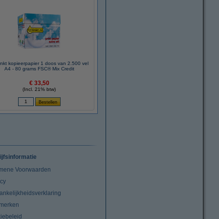
nkt kopieerpapier 1 doos van 2.500 vel
A4 - 80 grams FSC® Mix Credit
€ 33,50
(Incl. 21% btw)
ijfsinformatie
mene Voorwaarden
acy
ankelijkheidsverklaring
merken
iebeleid