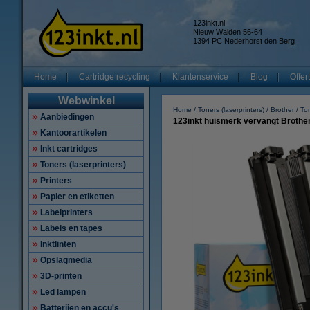
123inkt.nl
Nieuw Walden 56-64
1394 PC Nederhorst den Berg
Home
Cartridge recycling
Klantenservice
Blog
Offer
Webwinkel
Home
Toners (laserprinters)
Brother
To
Aanbiedingen
123inkt huismerk vervangt Brothe
Kantoorartikelen
Inkt cartridges
Toners (laserprinters)
Printers
Papier en etiketten
Labelprinters
Labels en tapes
Inktlinten
Opslagmedia
3D-printen
Led lampen
Batterijen en accu's