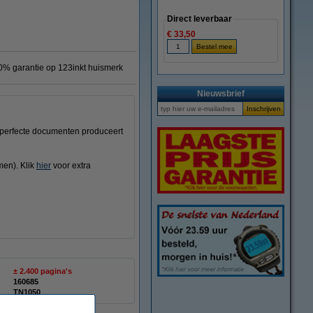
Direct leverbaar
€ 33,50
0% garantie op 123inkt huismerk
Nieuwsbrief
 perfecte documenten produceert
men). Klik
hier
voor extra
± 2.400 pagina's
160685
TN1050