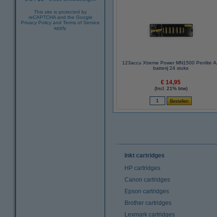
This site is protected by
reCAPTCHA and the Google
Privacy Policy
and
Terms of Service
apply.
123accu Xtreme Power MN1500 Penlite 
batterij 24 stuks
€ 14,95
(Incl. 21% btw)
Inkt cartridges
HP cartridges
Canon cartridges
Epson cartridges
Brother cartridges
Lexmark cartridges