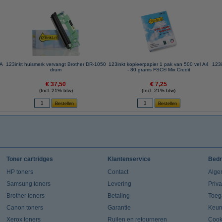
AA
123inkt huismerk vervangt Brother DR-1050
123inkt kopieerpapier 1 pak van 500 vel A4
123i
drum
- 80 grams FSC® Mix Credit
€ 37,50
€ 7,25
(Incl. 21% btw)
(Incl. 21% btw)
Toner cartridges
Klantenservice
Bedr
HP toners
Contact
Alge
Samsung toners
Levering
Priv
Brother toners
Betaling
Toeg
Canon toners
Garantie
Keur
Xerox toners
Ruilen en retourneren
Cook