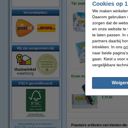
Cookies op 1
Tip: papier meebestellen
We maken winkelen b
Verzendopties:
Daarom gebruiken w
123inkt kopieerpa
zorgen dat de webs
€ 33,50
en onze website te 
te laten passen. In
partners daarbij ho
intrekken. In ons
pr
Wij zijn aangesloten bij:
123inkt kopieerpa
naar beide pagina's 
€ 7,25
gaan. Kiest u voor 
vergelijkbare techn
Drum meebestellen
Weiger
FSC® gecertificeerd:
123inkt huismerk 
€ 37,50
Beoordeling door klanten:
Populaire artikelen van klanten die
9.0
/
10
-
6.610
beoordelingen