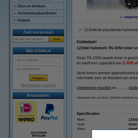
Eten en drinken
Schoonmaakartikelen
vergrote
Kabels
123inkt de populairste huismer
Zoek een product
Zoek
Dubbelpak!
123inkt huismerk TN-1050 toner voo
Mijn 123inkt.nl
Deze TN-1050 zwarte toner is gesch
2.400
en heeft een capaciteit van
af
Onze toners worden geproduceerd 
informatie over de kwaliteit van onze
Wachtwoord vergeten?
Uitstekende kwaliteit
en ...........
stukk
Betaalopties:
Uiteraard ook op deze 123inkt huismerk to
Specificaties
Merk:
123in
Type:
toner
Kleur:
zwart