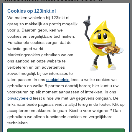
Naast de zwarte Brother TN-1050 toner heeft u natuurlijk ook nog
Cookies op 123inkt.nl
wat andere producten nodig om documenten te printen. Bestel
We maken winkelen bij 123inkt.nl
daarom direct een pak of doos
123inkt printpapier
mee. Om uw
graag zo makkelijk en prettig mogelijk
Brother laserprinter in topconditie te houden, reinigt u zo nu en
voor u. Daarom gebruiken we
dan uw Brother TN1050 toner met een laserprinter
cookies en vergelijkbare technieken.
reinigingsdoek. Bestel ook de onderstaande benodigdheden mee
Functionele cookies zorgen dat de
voor uw werkplek op kantoor of thuis.
website goed werkt.
Marketingcookies gebruiken we om
ons aanbod en onze website te
verbeteren en om advertenties
zoveel mogelijk bij uw interesses te
laten passen. In ons
cookiebeleid
leest u welke cookies we
gebruiken en welke 8 partners daarbij horen; hier kunt u uw
voorkeuren op elk moment aanpassen of intrekken. In ons
privacybeleid
leest u hoe we met uw gegevens omgaan. De
links naar beide pagina's vindt u altijd terug in de footer. Klik op
accepteren om akkoord te gaan. Kiest u voor weigeren? Dan
gebruiken we alleen functionele cookies en vergelijkbare
technieken.