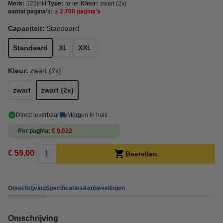
Merk:
123inkt
Type:
toner
Kleur:
zwart (2x)
aantal pagina's:
± 2.700 pagina's
Capaciteit:
Standaard
Standaard
XL
XXL
Kleur:
zwart (2x)
zwart
zwart (2x)
Direct leverbaar
Morgen in huis
Per pagina
€ 0,022
€ 59,00
Bestellen
Omschrijving
Specificaties
Aanbevelingen
Omschrijving