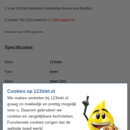
1 x set 123inkt huismerk compatible toners voor Brother:
2 x toner TN-2310 zwart (2 x
1.350
pagina's
)
Uiteraard met 100% garantie.
Specificaties
Merk:
123inkt
Type:
toner
Kleur:
zwart (2x)
Cookies op 123inkt.nl
aantal pagina's:
± 2.700 pagina's
We maken winkelen bij 123inkt.nl
Ons artikelnr:
160704
graag zo makkelijk en prettig mogelijk
voor u. Daarom gebruiken we
Nummer:
TN-2310
cookies en vergelijkbare technieken.
Functionele cookies zorgen dat de
Tip: papier meebestellen
website goed werkt.