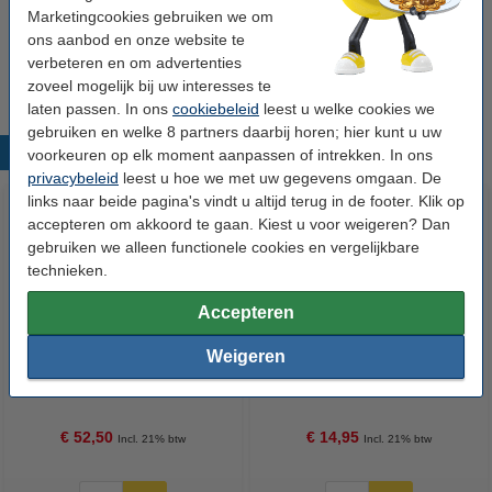
Marketingcookies gebruiken we om
123inkt kopieerpapier 1 doos van 2.500 vel A4 -
ons aanbod en onze website te
80 grams FSC® Mix Credit
€ 33,50
verbeteren en om advertenties
zoveel mogelijk bij uw interesses te
laten passen. In ons
cookiebeleid
leest u welke cookies we
gebruiken en welke 8 partners daarbij horen; hier kunt u uw
Populaire producten
voorkeuren op elk moment aanpassen of intrekken. In ons
privacybeleid
leest u hoe we met uw gegevens omgaan. De
links naar beide pagina's vindt u altijd terug in de footer. Klik op
accepteren om akkoord te gaan. Kiest u voor weigeren? Dan
gebruiken we alleen functionele cookies en vergelijkbare
technieken.
Accepteren
Weigeren
123inkt huismerk vervangt
123accu Xtreme Power MN1500
Brother DR-2300 drum
Penlite AA batterij 24 stuks
€ 52,50
€ 14,95
Incl. 21% btw
Incl. 21% btw