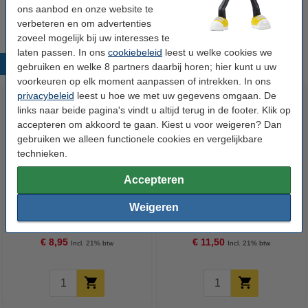
Nummer:
TZe-R251
ons aanbod en onze website te
verbeteren en om advertenties
zoveel mogelijk bij uw interesses te
laten passen. In ons
cookiebeleid
leest u welke cookies we
Populaire producten
gebruiken en welke 8 partners daarbij horen; hier kunt u uw
voorkeuren op elk moment aanpassen of intrekken. In ons
privacybeleid
leest u hoe we met uw gegevens omgaan. De
links naar beide pagina's vindt u altijd terug in de footer. Klik op
accepteren om akkoord te gaan. Kiest u voor weigeren? Dan
gebruiken we alleen functionele cookies en vergelijkbare
technieken.
Accepteren
123inkt huismerk vervangt
123inkt huismerk vervangt
Weigeren
Brother TZe-231 tape zwart op
Brother TZe-251 tape zwart op
wit 12 mm
wit 24 mm
€ 8,95
€ 11,50
Incl. 21% btw
Incl. 21% btw