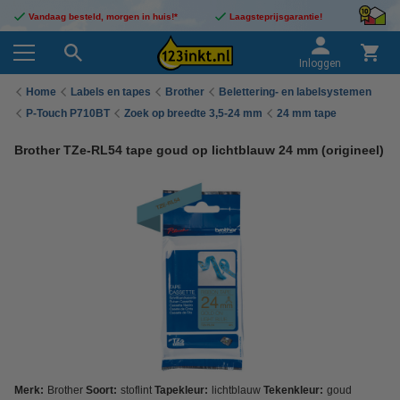
Vandaag besteld, morgen in huis!*
Laagsteprijsgarantie!
Inloggen
Home
Labels en tapes
Brother
Belettering- en labelsystemen
P-Touch P710BT
Zoek op breedte 3,5-24 mm
24 mm tape
Brother TZe-RL54 tape goud op lichtblauw 24 mm (origineel)
Merk:
Brother
Soort:
stoflint
Tapekleur:
lichtblauw
Tekenkleur:
goud