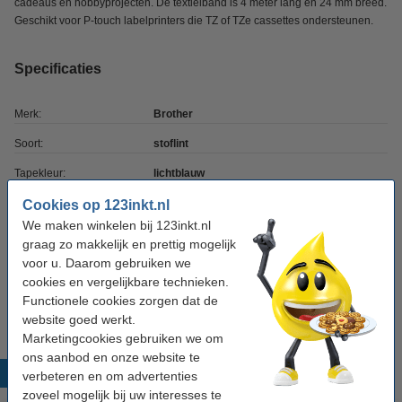
cadeaus en hobbyprojecten. De textielband is 4 meter lang en 24 mm breed.
Geschikt voor P-touch labelprinters die TZ of TZe cassettes ondersteunen.
Specificaties
Merk:
Brother
Soort:
stoflint
Tapekleur:
lichtblauw
Tekenkleur:
goud
Cookies op 123inkt.nl
We maken winkelen bij 123inkt.nl
Tapebreedte:
24 mm
graag zo makkelijk en prettig mogelijk
Tapelengte:
voor u. Daarom gebruiken we
4 meter
cookies en vergelijkbare technieken.
Nummer:
TZe-RL54
Functionele cookies zorgen dat de
website goed werkt.
Marketingcookies gebruiken we om
ons aanbod en onze website te
Populaire producten
verbeteren en om advertenties
zoveel mogelijk bij uw interesses te