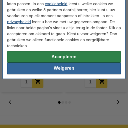
laten passen. In ons
cookiebeleid
leest u welke cookies we
gebruiken en welke 8 partners daarbij horen; hier kunt u uw
voorkeuren op elk moment aanpassen of intrekken. In ons
privacybeleid
leest u hoe we met uw gegevens omgaan. De
links naar beide pagina's vindt u altijd terug in de footer. Klik op
accepteren om akkoord te gaan. Kiest u voor weigeren? Dan
gebruiken we alleen functionele cookies en vergelijkbare
Brother TZe-RE54 tape goud op
Brother TZe-RM54 tape goud op
technieken.
roze 24 mm (origineel)
mintgroen 24 mm (origineel)
Accepteren
€ 14,95
€ 14,95
Incl. 21% btw
Incl. 21% btw
Weigeren