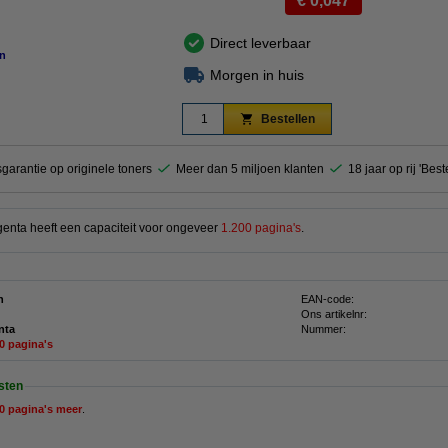
€ 0,047
Direct leverbaar
n
Morgen in huis
Bestellen
garantie op originele toners
Meer dan 5 miljoen klanten
18 jaar op rij 'Bes
enta heeft een capaciteit voor ongeveer
1.200 pagina's
.
n
EAN-code:
Ons artikelnr:
nta
Nummer:
00 pagina's
sten
0 pagina's meer
.