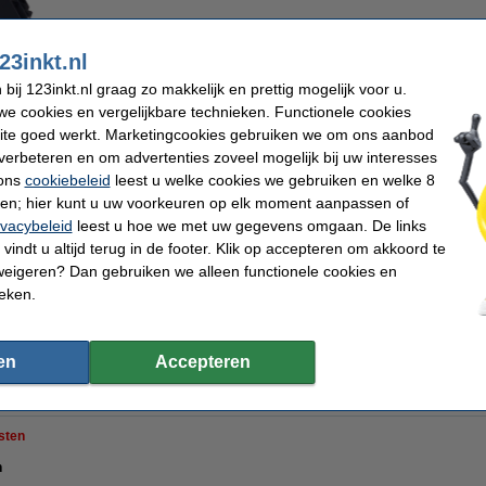
Kleur:
magenta
23inkt.nl
cyaan
geel
magenta
zwart
z
ij 123inkt.nl graag zo makkelijk en prettig mogelijk voor u.
e cookies en vergelijkbare technieken. Functionele cookies
ite goed werkt. Marketingcookies gebruiken we om ons aanbod
verbeteren en om advertenties zoveel mogelijk bij uw interesses
€ 39,50
Per pagina
 ons
cookiebeleid
leest u welke cookies we gebruiken en welke 8
€ 32,64 excl. 21% btw
€ 0,029
ren; hier kunt u uw voorkeuren op elk moment aanpassen of
ivacybeleid
leest u hoe we met uw gegevens omgaan. De links
Direct leverbaar
vindt u altijd terug in de footer. Klik op accepteren om akkoord te
n
weigeren? Dan gebruiken we alleen functionele cookies en
Morgen in huis
ieken.
Bestellen
en
Accepteren
ktoners van Nederland
Consumentenbond: 9/10 tevreden over huismerk
10
sten
n