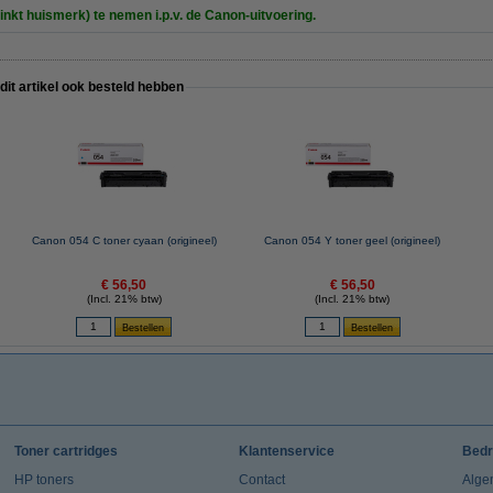
inkt huismerk) te nemen i.p.v. de Canon-uitvoering.
 dit artikel ook besteld hebben
Canon 054 C toner cyaan (origineel)
Canon 054 Y toner geel (origineel)
€ 56,50
€ 56,50
(Incl. 21% btw)
(Incl. 21% btw)
Toner cartridges
Klantenservice
Bedr
HP toners
Contact
Alge