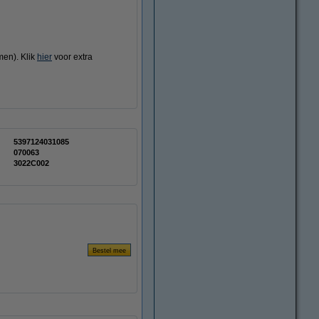
men). Klik
hier
voor extra
5397124031085
070063
3022C002