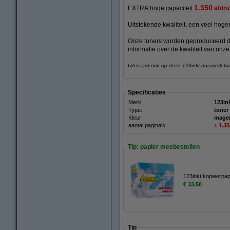
1.350
EXTRA hoge capaciteit
afdru
Uitstekende kwaliteit, een veel hogere
Onze toners worden geproduceerd 
informatie over de kwaliteit van onze
Uiteraard ook op deze 123inkt huismerk to
Specificaties
Merk:
123in
Type:
toner
Kleur:
mage
aantal pagina's:
± 1.3
Tip: papier meebestellen
123inkt kopieerpa
€ 33,50
Tip