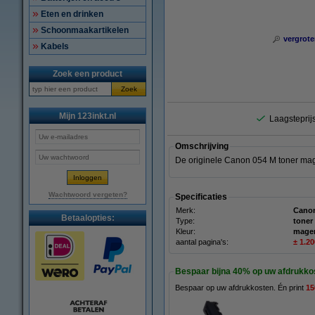
Eten en drinken
Schoonmaakartikelen
vergrote
Kabels
Zoek een product
Zoek
Mijn 123inkt.nl
Laagsteprijs
Omschrijving
De originele Canon 054 M toner mag
Wachtwoord vergeten?
Specificaties
Merk:
Cano
Betaalopties:
Type:
toner
Kleur:
mage
aantal pagina's:
± 1.2
Bespaar bijna
40%
op uw afdrukko
Bespaar op uw afdrukkosten. Én print
15