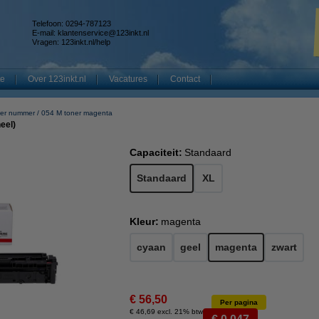
Telefoon: 0294-787123
E-mail:
klantenservice@123inkt.nl
Vragen:
123inkt.nl/help
te
Over 123inkt.nl
Vacatures
Contact
er nummer
054 M toner magenta
eel)
Capaciteit:
Standaard
Standaard
XL
Kleur:
magenta
cyaan
geel
magenta
zwart
€ 56,50
Per pagina
€ 46,69 excl. 21% btw