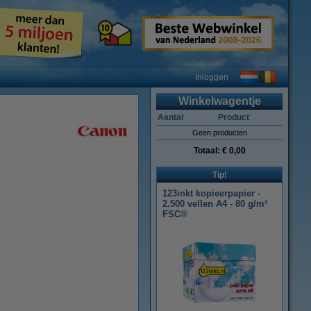
Inloggen
Winkelwagentje
Aantal
Product
Geen producten
Totaal:
€ 0,00
Tip!
123inkt kopieerpapier -
2.500 vellen A4 - 80 g/m²
FSC®