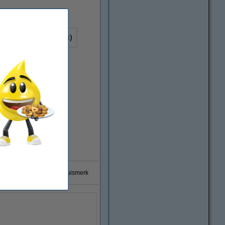
wart (1x) en kleur (3x)
0% garantie op 123inkt huismerk