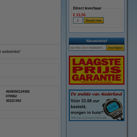
Direct leverbaar
€ 33,50
Nieuwsbrief
te webwinkel'
4549292124392
070062
3022C002