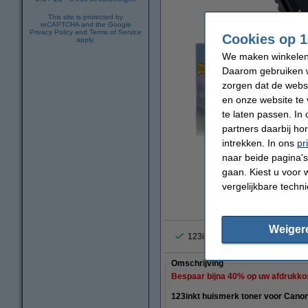
This site is protected by
reCAPTCHA and the Google
Privacy Policy
and
Terms of Service
Cookies op 1
apply.
We maken winkelen b
Daarom gebruiken w
zorgen dat de webs
en onze website te 
te laten passen. In
partners daarbij ho
intrekken. In ons
pr
naar beide pagina's 
vergrote
gaan. Kiest u voor 
vergelijkbare techn
Weiger
123inkt de populairste huismer
Omschrijving
Bespaar bijna
40%
op uw afdrukko
123inkt huismerk toner voor Cano