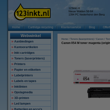
123inkt.nl
Nieuw Walden 56-64
1394 PC Nederhorst den Berg
Home
Cartridge recycling
Klantenservice
Blog
Offer
Webwinkel
Home
Toners (laserprinters)
Canon
Ton
Aanbiedingen
Canon 054 M toner magenta (origin
Kantoorartikelen
Inkt cartridges
Toners (laserprinters)
Printers
Papier en etiketten
Labelprinters
Labels en tapes
Inktlinten
Opslagmedia
3D-printen
Led lampen
Batterijen en accu's