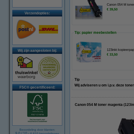
Canon 054 M toner
€ 39,50
Verzendopties:
Tip: papier meebestellen
123inkt kopieerpa
Wij zijn aangesloten bij:
€ 33,50
Tip
Wij adviseren u om i.p.v. deze ton
FSC® gecertificeerd:
Canon 054 M toner magenta (123in
Beoordeling door klanten:
9.0
/
10
-
6.610
beoordelingen