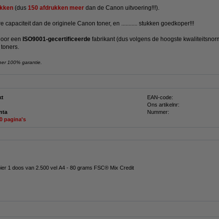
kken
(dus
150 afdrukken meer
dan de Canon uitvoering!!!).
 capaciteit dan de originele Canon toner, en ........... stukken goedkoper!!!
door een
ISO9001-gecertificeerde
fabrikant (dus volgens de hoogste kwaliteitsnor
 toners.
ner 100% garantie.
kt
EAN-code:
Ons artikelnr:
nta
Nummer:
50 pagina's
pier 1 doos van 2.500 vel A4 - 80 grams FSC® Mix Credit