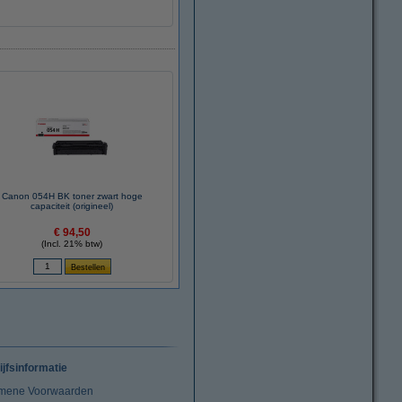
Canon 054H BK toner zwart hoge
capaciteit (origineel)
€ 94,50
(Incl. 21% btw)
ijfsinformatie
mene Voorwaarden