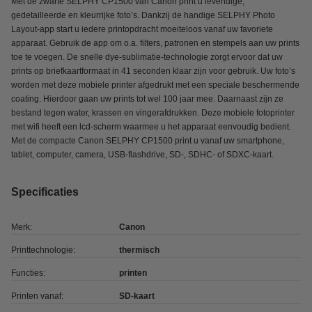
Met de zwarte SELPHY CP1500 van Canon print u levendige,
gedetailleerde en kleurrijke foto’s. Dankzij de handige SELPHY Photo
Layout-app start u iedere printopdracht moeiteloos vanaf uw favoriete
apparaat. Gebruik de app om o.a. filters, patronen en stempels aan uw prints
toe te voegen. De snelle dye-sublimatie-technologie zorgt ervoor dat uw
prints op briefkaartformaat in 41 seconden klaar zijn voor gebruik. Uw foto’s
worden met deze mobiele printer afgedrukt met een speciale beschermende
coating. Hierdoor gaan uw prints tot wel 100 jaar mee. Daarnaast zijn ze
bestand tegen water, krassen en vingerafdrukken. Deze mobiele fotoprinter
met wifi heeft een lcd-scherm waarmee u het apparaat eenvoudig bedient.
Met de compacte Canon SELPHY CP1500 print u vanaf uw smartphone,
tablet, computer, camera, USB-flashdrive, SD-, SDHC- of SDXC-kaart.
Specificaties
Merk:
Canon
Printtechnologie:
thermisch
Functies:
printen
Printen vanaf:
SD-kaart