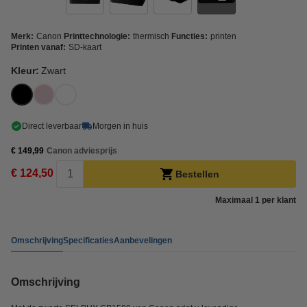
Merk:
Canon
Printtechnologie:
thermisch
Functies:
printen
Printen vanaf:
SD-kaart
Kleur:
Zwart
Direct leverbaar
Morgen in huis
€ 149,99
Canon adviesprijs
€ 124,50
Bestellen
Maximaal 1 per klant
Omschrijving
Specificaties
Aanbevelingen
Omschrijving