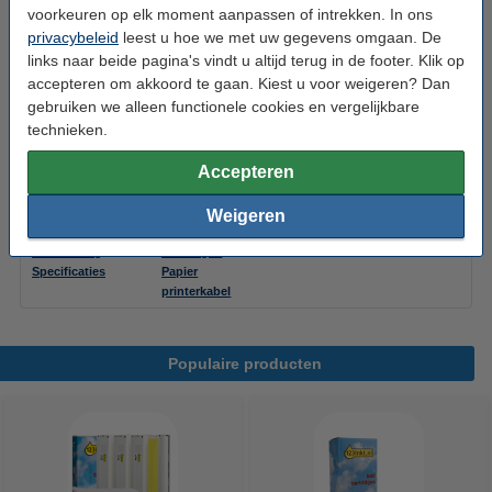
voorkeuren op elk moment aanpassen of intrekken. In ons
Tip: inkt meebestellen
privacybeleid
leest u hoe we met uw gegevens omgaan. De
Canon KP-108IP/IN 3 inktcartridges + postcard
links naar beide pagina's vindt u altijd terug in de footer. Klik op
size papier (123inkt huismerk)
accepteren om akkoord te gaan. Kiest u voor weigeren? Dan
€ 19,50
gebruiken we alleen functionele cookies en vergelijkbare
technieken.
Canon RP-108 inktcartridge + postcard size
papier (123inkt huismerk)
€ 19,50
Accepteren
Weigeren
Downloads
Opties
Handleiding
Cartridges
Specificaties
Papier
printerkabel
Populaire producten