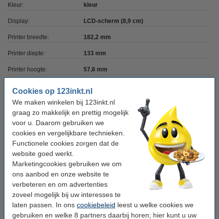
Kleur:
kleur
Display:
LCD-scherm (8,9 cm)
Printer breedte:
182,2 mm
Printer diepte:
133 mm
Printer hoogte:
57,6 mm
Printsnelheid (kleur):
23 seconden
Cookies op 123inkt.nl
We maken winkelen bij 123inkt.nl
Printresolutie:
300 x 300 dpi
graag zo makkelijk en prettig mogelijk
Wifi:
ja
voor u. Daarom gebruiken we
cookies en vergelijkbare technieken.
Ethernet:
nee
Functionele cookies zorgen dat de
Wifi direct:
nee
website goed werkt.
Marketingcookies gebruiken we om
Printer aansluiting:
USB
ons aanbod en onze website te
Mobiel printen:
ja (print app)
verbeteren en om advertenties
zoveel mogelijk bij uw interesses te
Extra info:
uw oude apparaat
laten passen. In ons
cookiebeleid
leest u welke cookies we
gebruiken en welke 8 partners daarbij horen; hier kunt u uw