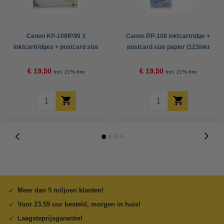
Canon KP-108IP/IN 3
Canon RP-108 inktcartridge +
inktcartridges + postcard size
postcard size papier (123inkt
papier (123inkt huismerk)
huismerk)
€ 19,50
€ 19,50
Incl. 21% btw
Incl. 21% btw
Meer dan 5 miljoen klanten!
Voor 23.59 uur besteld, morgen in huis!
Laagsteprijsgarantie!