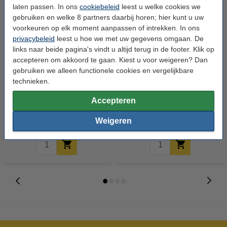
laten passen. In ons
cookiebeleid
leest u welke cookies we
gebruiken en welke 8 partners daarbij horen; hier kunt u uw
voorkeuren op elk moment aanpassen of intrekken. In ons
privacybeleid
leest u hoe we met uw gegevens omgaan. De
links naar beide pagina's vindt u altijd terug in de footer. Klik op
accepteren om akkoord te gaan. Kiest u voor weigeren? Dan
gebruiken we alleen functionele cookies en vergelijkbare
Epson 502 (T02V1) inktcartridge
Epson 502 (T02V4) inktcartridge
technieken.
zwart (123inkt huismerk)
geel (123inkt huismerk)
Accepteren
€ 21,50
€ 12,50
Incl. 21% btw
Incl. 21% btw
Weigeren