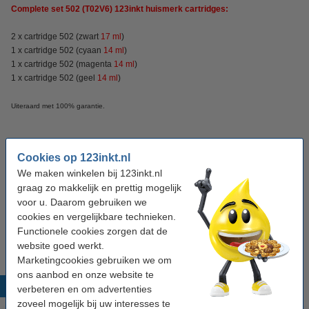
Complete set 502
(T02V6)
123inkt huismerk cartridges:
2 x cartridge 502 (zwart
17
ml
)
1 x cartridge 502 (cyaan
14 ml
)
1 x cartridge 502 (magenta
14 ml
)
1 x cartridge 502 (geel
14 ml
)
Uiteraard met 100% garantie.
Specificaties
Cookies op 123inkt.nl
We maken winkelen bij 123inkt.nl
Kleur:
zwart (2x) en kleur (3x)
graag zo makkelijk en prettig mogelijk
Inhoud:
76 ml
voor u. Daarom gebruiken we
cookies en vergelijkbare technieken.
Soort:
multipack
Functionele cookies zorgen dat de
website goed werkt.
Marketingcookies gebruiken we om
ons aanbod en onze website te
Populaire producten
verbeteren en om advertenties
zoveel mogelijk bij uw interesses te