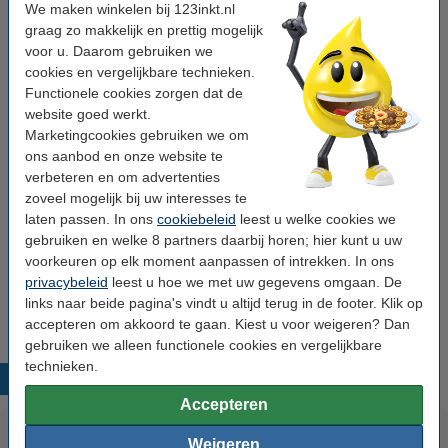
Aanbieding: 10x HY@PRO Nitril
We maken winkelen bij 123inkt.nl
huishoudhandschoenen M (1 paar, 65 gram)
graag zo makkelijk en prettig mogelijk
€ 20,25
voor u. Daarom gebruiken we
cookies en vergelijkbare technieken.
Tip: meebestellen
Functionele cookies zorgen dat de
website goed werkt.
123schoon schuurspons (10 stuks)
Marketingcookies gebruiken we om
€ 1,25
ons aanbod en onze website te
verbeteren en om advertenties
123schoon Pink Sensation afwasmiddel (500
zoveel mogelijk bij uw interesses te
ml)
laten passen. In ons
cookiebeleid
leest u welke cookies we
€ 1,95
gebruiken en welke 8 partners daarbij horen; hier kunt u uw
voorkeuren op elk moment aanpassen of intrekken. In ons
123schoon afwasborstel hout
privacybeleid
leest u hoe we met uw gegevens omgaan. De
€ 1,95
links naar beide pagina's vindt u altijd terug in de footer. Klik op
accepteren om akkoord te gaan. Kiest u voor weigeren? Dan
gebruiken we alleen functionele cookies en vergelijkbare
technieken.
Populaire producten
Accepteren
Weigeren