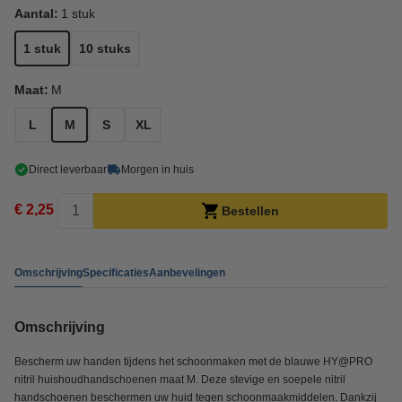
Aantal:
1 stuk
1 stuk
10 stuks
Maat:
M
L
M
S
XL
Direct leverbaar
Morgen in huis
€ 2,25
Bestellen
Omschrijving
Specificaties
Aanbevelingen
Omschrijving
Bescherm uw handen tijdens het schoonmaken met de blauwe HY@PRO
nitril huishoudhandschoenen maat M. Deze stevige en soepele nitril
handschoenen beschermen uw huid tegen schoonmaakmiddelen. Dankzij