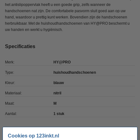
het antislipoppervlak heeft u een goede grip, zelfs wanneer de
handschoenen nat zijn. De comfortabele pasvorm sluit goed aan op uw
hand, waardoor u prettig kunt werken. Bovendien zijn de handschoenen
herbruikbaar. Met de huishoudhandschoenen van HY@PRO beschermt u
uw handen en werkt u hygiënisch.
Specificaties
Merk:
HY@PRO
Type:
huishoudhandschoenen
Kleur:
blauw
Materiaal:
nitril
Maat:
M
Aantal:
1 stuk
Winstpakker! 9+1 gratis
Cookies op 123inkt.nl