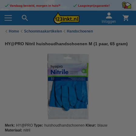
Vandaag besteld, morgen in huis!*
Laagsteprijsgarantie!
Inloggen
Home
Schoonmaakartikelen
Handschoenen
HY@PRO Nitril huishoudhandschoenen M (1 paar, 65 gram)
Merk:
HY@PRO
Type:
huishoudhandschoenen
Kleur:
blauw
Materiaal:
nitril