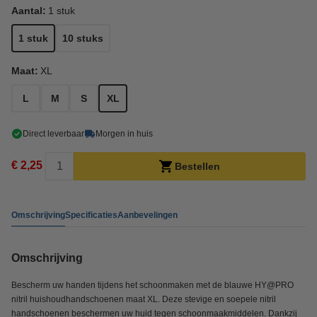
Aantal:
1 stuk
1 stuk
10 stuks
Maat:
XL
L
M
S
XL
Direct leverbaar
Morgen in huis
€ 2,25
Bestellen
Omschrijving
Specificaties
Aanbevelingen
Omschrijving
Bescherm uw handen tijdens het schoonmaken met de blauwe HY@PRO
nitril huishoudhandschoenen maat XL. Deze stevige en soepele nitril
handschoenen beschermen uw huid tegen schoonmaakmiddelen. Dankzij