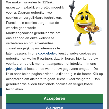
Aanbieding: 10x HY@PRO Nitril
We maken winkelen bij 123inkt.nl
huishoudhandschoenen XL (1 paar, 65 gram)
graag zo makkelijk en prettig mogelijk
€ 20,25
voor u. Daarom gebruiken we
cookies en vergelijkbare technieken.
Tip: meebestellen
Functionele cookies zorgen dat de
website goed werkt.
123schoon schuurspons (10 stuks)
Marketingcookies gebruiken we om
€ 1,25
ons aanbod en onze website te
verbeteren en om advertenties
123schoon Pink Sensation afwasmiddel (500
zoveel mogelijk bij uw interesses te
ml)
laten passen. In ons
cookiebeleid
leest u welke cookies we
€ 1,95
gebruiken en welke 8 partners daarbij horen; hier kunt u uw
voorkeuren op elk moment aanpassen of intrekken. In ons
123schoon afwasborstel hout
privacybeleid
leest u hoe we met uw gegevens omgaan. De
€ 1,95
links naar beide pagina's vindt u altijd terug in de footer. Klik op
accepteren om akkoord te gaan. Kiest u voor weigeren? Dan
gebruiken we alleen functionele cookies en vergelijkbare
technieken.
Populaire producten
Accepteren
Weigeren