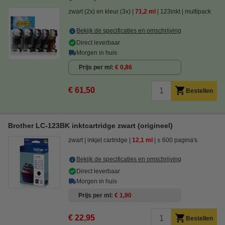
zwart (2x) en kleur (3x)
71,2 ml
123inkt
multipack
Bekijk de specificaties en omschrijving
Direct leverbaar
Morgen in huis
Prijs per ml
€ 0,86
€ 61,50
Bestellen
Brother LC-123BK inktcartridge zwart (origineel)
zwart
inkjet cartridge
12,1 ml
± 600 pagina's
Bekijk de specificaties en omschrijving
Direct leverbaar
Morgen in huis
Prijs per ml
€ 1,90
€ 22,95
Bestellen