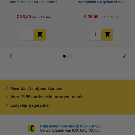
van 2.500 vel A4 - 80 grams
schrijfblok A4 gelinieerd 70
FSC® Mix Credit
grams 100 vel
€ 33,50
€ 26,55
Incl. 21% btw
Incl. 21% btw
Meer dan 5 miljoen klanten!
Voor 23.59 uur besteld, morgen in huis!
Laagsteprijsgarantie!
Hulp nodig? Bel ons op 0294-787123
Op werkdagen van 8.00 tot 17.00 uur