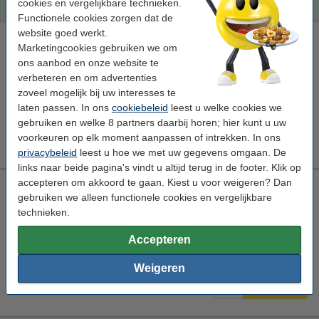
cookies en vergelijkbare technieken.
Functionele cookies zorgen dat de
website goed werkt.
123inkt huismerk vervangt Brother chipresetter voor LC-123,
Marketingcookies gebruiken we om
LC-125 en LC-127 serie cartridges
ons aanbod en onze website te
Bekijk de specificaties en omschrijving
verbeteren en om advertenties
zoveel mogelijk bij uw interesses te
Direct leverbaar
Morgen in huis
laten passen. In ons
cookiebeleid
leest u welke cookies we
gebruiken en welke 8 partners daarbij horen; hier kunt u uw
€ 15,00
Bestellen
voorkeuren op elk moment aanpassen of intrekken. In ons
privacybeleid
leest u hoe we met uw gegevens omgaan. De
links naar beide pagina's vindt u altijd terug in de footer. Klik op
accepteren om akkoord te gaan. Kiest u voor weigeren? Dan
123inkt huismerk vervangt Brother LC-123BK
gebruiken we alleen functionele cookies en vergelijkbare
reinigingscartridge zwart
technieken.
Bekijk de specificaties en omschrijving
Accepteren
Direct leverbaar
Morgen in huis
Weigeren
€ 5,50
Bestellen