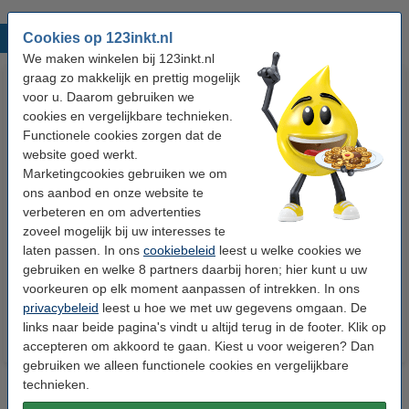
Cookies op 123inkt.nl
Populaire producten
We maken winkelen bij 123inkt.nl
graag zo makkelijk en prettig mogelijk
voor u. Daarom gebruiken we
cookies en vergelijkbare technieken.
Functionele cookies zorgen dat de
website goed werkt.
Marketingcookies gebruiken we om
ons aanbod en onze website te
verbeteren en om advertenties
123accu Xtreme Power MN1500
123inkt kopieerpapier 1 doos
zoveel mogelijk bij uw interesses te
Penlite AA batterij 24 stuks
van 2.500 vel A4 - 80 grams
laten passen. In ons
cookiebeleid
leest u welke cookies we
FSC® Mix Credit
gebruiken en welke 8 partners daarbij horen; hier kunt u uw
€ 14,95
€ 33,50
Incl. 21% btw
Incl. 21% btw
voorkeuren op elk moment aanpassen of intrekken. In ons
privacybeleid
leest u hoe we met uw gegevens omgaan. De
links naar beide pagina's vindt u altijd terug in de footer. Klik op
accepteren om akkoord te gaan. Kiest u voor weigeren? Dan
gebruiken we alleen functionele cookies en vergelijkbare
technieken.