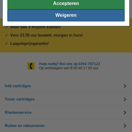
Accepteren
Weigeren
Meer dan 5 miljoen klanten!
Voor 23.59 uur besteld, morgen in huis!
Laagsteprijsgarantie!
Hulp nodig? Bel ons op 0294-787123
Op werkdagen van 8.00 tot 17.00 uur
Inkt cartridges
Toner cartridges
Klantenservice
Ruilen en retourneren