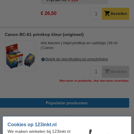
Prijs per ml
€ 1,20
€ 26,50
Bestellen
Canon BC-61 printkop kleur (origineel)
drie kleuren
inkjet printkop en cartridge
66 ml
Canon
Bekijk de specificaties en omschrijving
Bestellen
Niet meer in productie, dus niet meer leverbaar.
Populaire producten
Cookies op 123inkt.nl
We maken winkelen bij 123inkt.nl