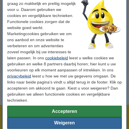
graag zo makkelijk en prettig mogelijk
voor u. Daarom gebruiken we
cookies en vergelijkbare technieken.
Functionele cookies zorgen dat de
123accu Xtreme Power MN1500
123inkt kopieerpapier 1 doos
website goed werkt.
Penlite AA batterij 24 stuks
van 2.500 vel A4 - 80 grams
Marketingcookies gebruiken we om
FSC® Mix Credit
ons aanbod en onze website te
€ 14,95
€ 33,50
verbeteren en om advertenties
Incl. 21% btw
Incl. 21% btw
zoveel mogelijk bij uw interesses te
laten passen. In ons
cookiebeleid
leest u welke cookies we
gebruiken en welke 8 partners daarbij horen; hier kunt u uw
voorkeuren op elk moment aanpassen of intrekken. In ons
privacybeleid
leest u hoe we met uw gegevens omgaan. De
links naar beide pagina's vindt u altijd terug in de footer. Klik op
accepteren om akkoord te gaan. Kiest u voor weigeren? Dan
gebruiken we alleen functionele cookies en vergelijkbare
technieken.
Accepteren
Meer dan 5 miljoen klanten!
Voor 23.59 uur besteld, morgen in huis!
Weigeren