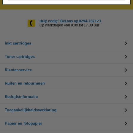
Laagsteprijsgarantie!
Hulp nodig? Bel ons op 0294-787123
Op werkdagen van 8.00 tot 17.00 uur
Inkt cartridges
Toner cartridges
Klantenservice
Ruilen en retourneren
Bedrijfsinformatie
Toegankelijkheidsverklaring
Papier en fotopapier