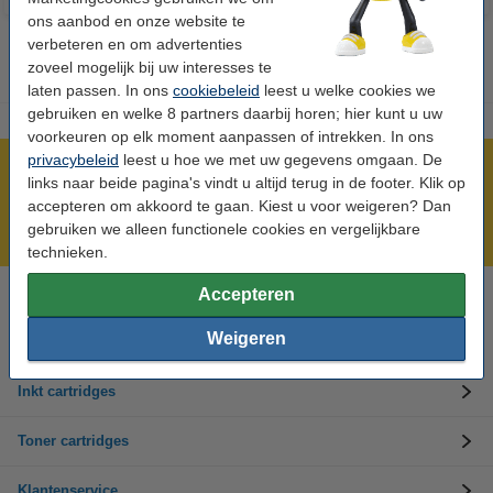
ons aanbod en onze website te
verbeteren en om advertenties
zoveel mogelijk bij uw interesses te
laten passen. In ons
cookiebeleid
leest u welke cookies we
gebruiken en welke 8 partners daarbij horen; hier kunt u uw
voorkeuren op elk moment aanpassen of intrekken. In ons
privacybeleid
leest u hoe we met uw gegevens omgaan. De
Meer dan 5 miljoen klanten!
links naar beide pagina's vindt u altijd terug in de footer. Klik op
Voor 23.59 uur besteld, morgen in huis!
accepteren om akkoord te gaan. Kiest u voor weigeren? Dan
gebruiken we alleen functionele cookies en vergelijkbare
Laagsteprijsgarantie!
technieken.
Accepteren
Hulp nodig? Bel ons op 0294-787123
Op werkdagen van 8.00 tot 17.00 uur
Weigeren
Inkt cartridges
Toner cartridges
Klantenservice