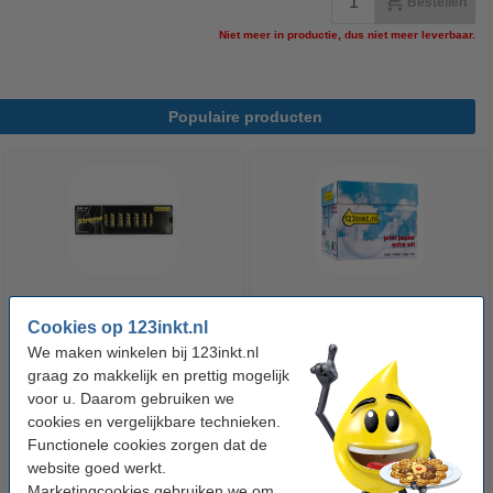
Bestellen
Niet meer in productie, dus niet meer leverbaar.
Populaire producten
123accu Xtreme Power MN1500
123inkt kopieerpapier 1 doos
Cookies op 123inkt.nl
Penlite AA batterij 24 stuks
van 2.500 vel A4 - 80 grams
We maken winkelen bij 123inkt.nl
FSC® Mix Credit
graag zo makkelijk en prettig mogelijk
voor u. Daarom gebruiken we
€ 14,95
€ 33,50
Incl. 21% btw
Incl. 21% btw
cookies en vergelijkbare technieken.
Functionele cookies zorgen dat de
website goed werkt.
Marketingcookies gebruiken we om