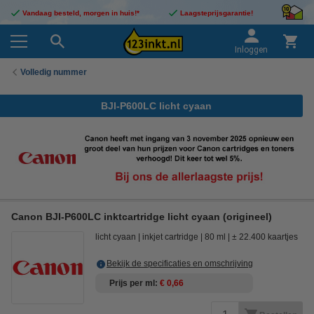
Vandaag besteld, morgen in huis!*
Laagsteprijsgarantie!
Inloggen
Volledig nummer
BJI-P600LC licht cyaan
Canon BJI-P600LC inktcartridge licht cyaan (origineel)
licht cyaan
inkjet cartridge
80 ml
± 22.400 kaartjes
Bekijk de specificaties en omschrijving
Prijs per ml
€ 0,66