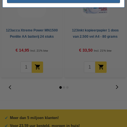
123accu Xtreme Power MN1500
123inkt kopieerpapier 1 doos
Penlite AA batterij 24 stuks
van 2.500 vel A4 - 80 grams
FSC® Mix Credit
€ 14,95
€ 33,50
Incl. 21% btw
Incl. 21% btw
Meer dan 5 miljoen klanten!
Voor 23.59 uur besteld, morgen in huis!