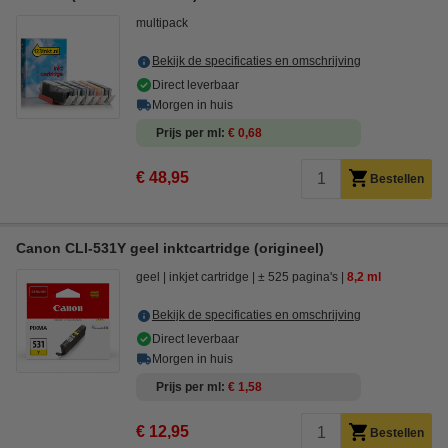
multipack
Bekijk de specificaties en omschrijving
Direct leverbaar
Morgen in huis
Prijs per ml
€ 0,68
€ 48,95
Bestellen
Canon CLI-531Y geel inktcartridge (origineel)
geel
inkjet cartridge
± 525 pagina's
8,2 ml
Bekijk de specificaties en omschrijving
Direct leverbaar
Morgen in huis
Prijs per ml
€ 1,58
€ 12,95
Bestellen