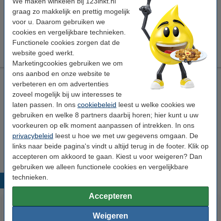
We maken winkelen bij 123inkt.nl
€ 7,95
Bestellen
graag zo makkelijk en prettig mogelijk
voor u. Daarom gebruiken we
Tip
cookies en vergelijkbare technieken.
Wij adviseren u om deze cartridge i.p.v. de originele cartridge te
Functionele cookies zorgen dat de
nemen.
website goed werkt.
Marketingcookies gebruiken we om
ons aanbod en onze website te
Canon CLI-531Y reinigingscartridge geel (123inkt huismerk)
verbeteren en om advertenties
zoveel mogelijk bij uw interesses te
Bekijk de specificaties en omschrijving
laten passen. In ons
cookiebeleid
leest u welke cookies we
Direct leverbaar
gebruiken en welke 8 partners daarbij horen; hier kunt u uw
Morgen in huis
voorkeuren op elk moment aanpassen of intrekken. In ons
privacybeleid
leest u hoe we met uw gegevens omgaan. De
€ 7,50
Bestellen
links naar beide pagina's vindt u altijd terug in de footer. Klik op
accepteren om akkoord te gaan. Kiest u voor weigeren? Dan
gebruiken we alleen functionele cookies en vergelijkbare
technieken.
Populaire producten
Accepteren
Weigeren