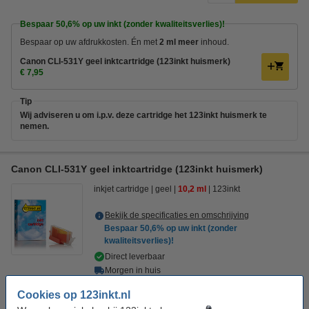
Bespaar
50,6%
op uw inkt (zonder kwaliteitsverlies)!
Bespaar op uw afdrukkosten. Én met
2 ml meer
inhoud.
Canon CLI-531Y geel inktcartridge (123inkt huismerk)
€ 7,95
Tip
Wij adviseren u om i.p.v. deze cartridge het 123inkt huismerk te
nemen.
Canon CLI-531Y geel inktcartridge (123inkt huismerk)
inkjet cartridge
geel
10,2 ml
123inkt
Bekijk de specificaties en omschrijving
Bespaar
50,6%
op uw inkt (zonder
kwaliteitsverlies)!
Direct leverbaar
Morgen in huis
Prijs per ml
€ 0,78
Cookies op 123inkt.nl