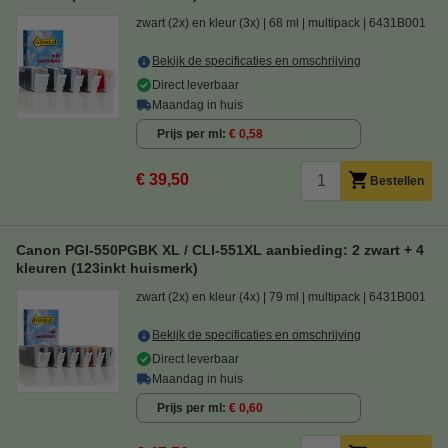
zwart (2x) en kleur (3x)
68 ml
multipack
6431B001
Bekijk de specificaties en omschrijving
Direct leverbaar
Maandag in huis
Prijs per ml
€ 0,58
€ 39,50
Bestellen
Canon PGI-550PGBK XL / CLI-551XL aanbieding: 2 zwart + 4
kleuren (123inkt huismerk)
zwart (2x) en kleur (4x)
79 ml
multipack
6431B001
Bekijk de specificaties en omschrijving
Direct leverbaar
Maandag in huis
Prijs per ml
€ 0,60