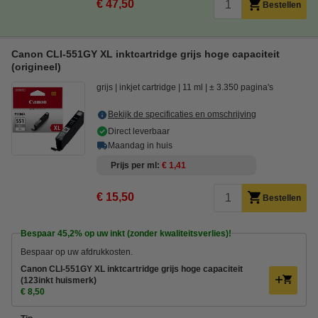
€ 47,50
Bestellen
Canon CLI-551GY XL inktcartridge grijs hoge capaciteit
(origineel)
grijs
inkjet cartridge
11 ml
± 3.350 pagina's
Bekijk de specificaties en omschrijving
Direct leverbaar
Maandag in huis
Prijs per ml
€ 1,41
€ 15,50
Bestellen
Bespaar
45,2%
op uw inkt (zonder kwaliteitsverlies)!
Bespaar op uw afdrukkosten.
Canon CLI-551GY XL inktcartridge grijs hoge capaciteit
(123inkt huismerk)
€ 8,50