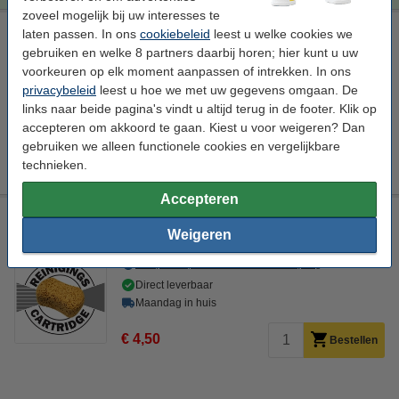
zoveel mogelijk bij uw interesses te
Canon reinigingsset: PGI-550PGBK XL + CLI-551XL serie (2 x
laten passen. In ons
cookiebeleid
leest u welke cookies we
zwart + 4 kleuren gy/c/m/y)
gebruiken en welke 8 partners daarbij horen; hier kunt u uw
voorkeuren op elk moment aanpassen of intrekken. In ons
Bekijk de specificaties en omschrijving
privacybeleid
leest u hoe we met uw gegevens omgaan. De
Direct leverbaar
links naar beide pagina's vindt u altijd terug in de footer. Klik op
Maandag in huis
accepteren om akkoord te gaan. Kiest u voor weigeren? Dan
gebruiken we alleen functionele cookies en vergelijkbare
€ 25,00
Bestellen
technieken.
Accepteren
Canon CLI-551GY XL reinigingscartridge grijs hoge
capaciteit
Weigeren
Bekijk de specificaties en omschrijving
Direct leverbaar
Maandag in huis
€ 4,50
Bestellen