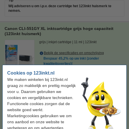
Tip
Wij adviseren u om i.p.v. deze cartridge het 123inkt huismerk te
nemen.
Canon CLI-551GY XL inktcartridge grijs hoge capaciteit
(123inkt huismerk)
grijs
inkjet cartridge
11 ml
123inkt
Bekijk de specificaties en omschrijving
Bespaar
45,2%
op uw inkt (zonder
kwaliteitsverlies)!
Direct leverbaar
Cookies op 123inkt.nl
Maandag in huis
We maken winkelen bij 123inkt.nl
Prijs per ml
€ 0,77
graag zo makkelijk en prettig mogelijk
voor u. Daarom gebruiken we
€ 8,50
cookies en vergelijkbare technieken.
Bestellen
Functionele cookies zorgen dat de
website goed werkt.
Tip
Marketingcookies gebruiken we om
Wij adviseren u om deze cartridge i.p.v. de originele cartridge te
nemen.
ons aanbod en onze website te
verbeteren en om advertenties