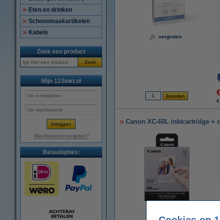
Eten en drinken
Schoonmaakartikelen
Kabels
vergroten
Zoek een product
Zoek
Mijn 123inkt.nl
€
Canon XC-60L inktcartridge + cr
Wachtwoord vergeten?
Betaalopties:
vergroten
Cookies op 1