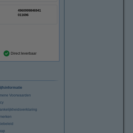
4960999846941
:
011696
Direct leverbaar
ijfsinformatie
mene Voorwaarden
acy
ankelijkheidsverklaring
merken
iebeleid
map