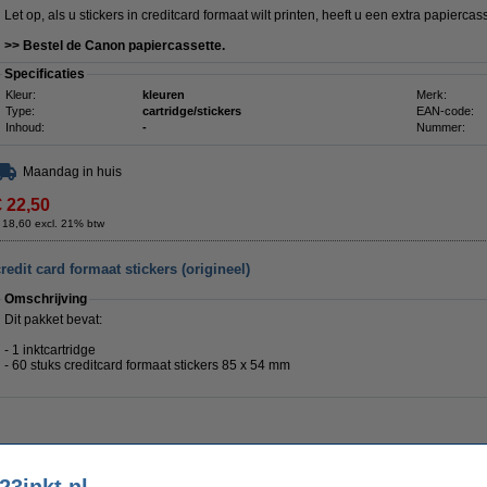
Let op, als u stickers in creditcard formaat wilt printen, heeft u een extra p
apiercass
>> Bestel de Canon papiercassette.
Specificaties
Kleur:
kleuren
Merk:
Type:
cartridge/stickers
EAN-code:
Inhoud:
-
Nummer:
Maandag in huis
€ 22,50
 18,60 excl. 21% btw
edit card formaat stickers (origineel)
Omschrijving
Dit pakket bevat:
- 1 inktcartridge
- 60 stuks creditcard formaat stickers 85 x 54 mm
23inkt.nl