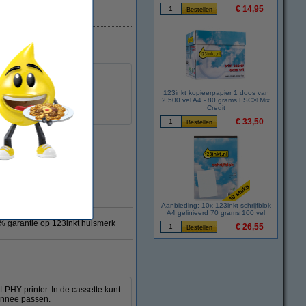
€ 14,95
123inkt kopieerpapier 1 doos van
2.500 vel A4 - 80 grams FSC® Mix
Credit
€ 33,50
Aanbieding: 10x 123inkt schrijfblok
A4 gelinieerd 70 grams 100 vel
 garantie op 123inkt huismerk
€ 26,55
PHY-printer. In de cassette kunt
monnee passen.