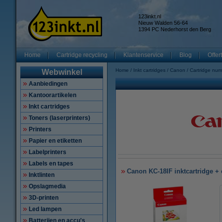
123inkt.nl
Nieuw Walden 56-64
1394 PC Nederhorst den Berg
Home
Cartridge recycling
Klantenservice
Blog
Offer
Home
Inkt cartridges
Canon
Cartridge nu
Webwinkel
Aanbiedingen
Kantoorartikelen
Inkt cartridges
Toners (laserprinters)
Printers
Papier en etiketten
Labelprinters
Labels en tapes
Canon KC-18IF inktcartridge + c
Inktlinten
Opslagmedia
3D-printen
Led lampen
Batterijen en accu's