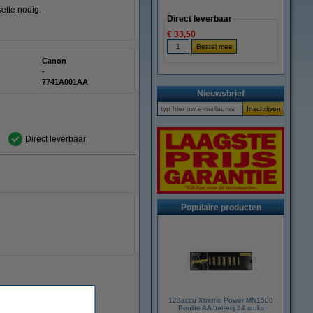
ette
nodig.
Direct leverbaar
€ 33,50
Canon
-
7741A001AA
Nieuwsbrief
Direct leverbaar
Populaire producten
123accu Xtreme Power MN1500
Penlite AA batterij 24 stuks