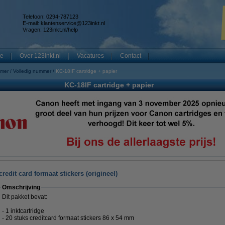
Telefoon: 0294-787123
E-mail:
klantenservice@123inkt.nl
Vragen:
123inkt.nl/help
te
Over 123inkt.nl
Vacatures
Contact
mmer
Volledig nummer
KC-18IF cartridge + papier
KC-18IF cartridge + papier
redit card formaat stickers (origineel)
Omschrijving
Dit pakket bevat:
- 1 inktcartridge
- 20 stuks creditcard formaat stickers 86 x 54 mm