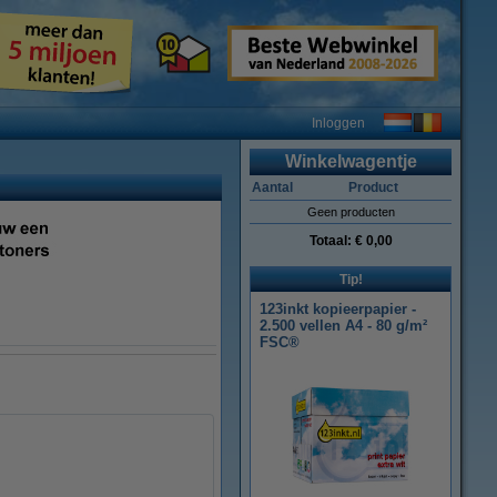
Inloggen
Winkelwagentje
Aantal
Product
Geen producten
Totaal:
€ 0,00
Tip!
123inkt kopieerpapier -
2.500 vellen A4 - 80 g/m²
FSC®