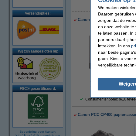
We maken winkelen b
€
Verzendopties:
Daarom gebruiken w
Canon XC-20L inktcartridge + cr
zorgen dat de webs
en onze website te 
te laten passen. In
partners daarbij ho
intrekken. In ons
pr
Wij zijn aangesloten bij:
naar beide pagina's 
gaan. Kiest u voor 
vergelijkbare techn
vergroten
Weiger
€
FSC® gecertificeerd:
Consumentenbond: 9/10 tevre
Canon PCC-CP400 papiercassett
Beoordeling door klanten:
9.0
/
10
-
6.610
beoordelingen