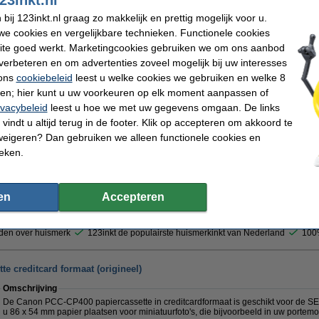
€ 48,50
(Tijdelijk uitverkocht)
ij 123inkt.nl graag zo makkelijk en prettig mogelijk voor u.
 40,08 excl. 21% btw
e cookies en vergelijkbare technieken. Functionele cookies
edit card formaat stickers (origineel)
ite goed werkt. Marketingcookies gebruiken we om ons aanbod
verbeteren en om advertenties zoveel mogelijk bij uw interesses
Omschrijving
 ons
cookiebeleid
leest u welke cookies we gebruiken en welke 8
Dit pakket bevat:
ren; hier kunt u uw voorkeuren op elk moment aanpassen of
- 1 inktcartridge
ivacybeleid
leest u hoe we met uw gegevens omgaan. De links
- 20 stuks creditcard formaat stickers 85 x 54 mm
vindt u altijd terug in de footer. Klik op accepteren om akkoord te
weigeren? Dan gebruiken we alleen functionele cookies en
ieken.
€ 29,50
(Tijdelijk uitverkocht)
en
Accepteren
 24,38 excl. 21% btw
den over huismerk
123inkt de populairste huismerkinkt van Nederland
100%
e creditcard formaat (origineel)
Omschrijving
De Canon PCC-CP400 papiercassette in creditcardformaat is geschikt voor de SEL
u 86 x 54 mm papier plaatsen voor miniatuurfoto's, die bijvoorbeeld in uw porte