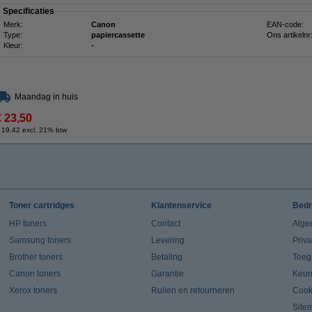
Specificaties
Merk:
Canon
EAN-code:
Type:
papiercassette
Ons artikelnr
Kleur:
-
Maandag in huis
€ 23,50
 19,42 excl. 21% btw
Toner cartridges
Klantenservice
Bedr
HP toners
Contact
Alge
Samsung toners
Levering
Priv
Brother toners
Betaling
Toeg
Canon toners
Garantie
Keur
Xerox toners
Ruilen en retourneren
Cook
Site