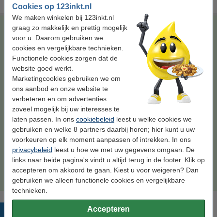
Cookies op 123inkt.nl
We maken winkelen bij 123inkt.nl
Canon PFI-101M inktcartridge magenta (123inkt huismerk)
graag zo makkelijk en prettig mogelijk
voor u. Daarom gebruiken we
magenta
inkjet cartridge
130 ml
123inkt
cookies en vergelijkbare technieken.
Functionele cookies zorgen dat de
Bekijk de specificaties en omschrijving
Bespaar
49,7%
op uw inkt (zonder
website goed werkt.
kwaliteitsverlies)!
Marketingcookies gebruiken we om
Direct leverbaar
ons aanbod en onze website te
Morgen in huis
verbeteren en om advertenties
zoveel mogelijk bij uw interesses te
Prijs per ml
€ 0,33
laten passen. In ons
cookiebeleid
leest u welke cookies we
gebruiken en welke 8 partners daarbij horen; hier kunt u uw
€ 42,50
Bestellen
voorkeuren op elk moment aanpassen of intrekken. In ons
privacybeleid
leest u hoe we met uw gegevens omgaan. De
Tip
links naar beide pagina's vindt u altijd terug in de footer. Klik op
Wij adviseren u om deze cartridge i.p.v. de originele cartridge te
accepteren om akkoord te gaan. Kiest u voor weigeren? Dan
nemen.
gebruiken we alleen functionele cookies en vergelijkbare
technieken.
Accepteren
Populaire producten