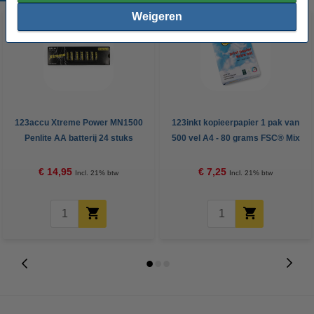
Weigeren
123accu Xtreme Power MN1500
123inkt kopieerpapier 1 pak van
Penlite AA batterij 24 stuks
500 vel A4 - 80 grams FSC® Mix
Credit
€ 14,95
€ 7,25
Incl. 21% btw
Incl. 21% btw