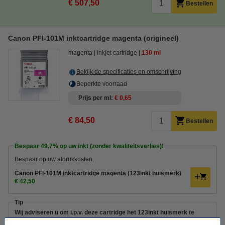
€ 507,50
Bestellen
Canon PFI-101M inktcartridge magenta (origineel)
magenta
inkjet cartridge
130 ml
Bekijk de specificaties en omschrijving
Beperkte voorraad
Prijs per ml
€ 0,65
€ 84,50
Bestellen
Bespaar
49,7%
op uw inkt (zonder kwaliteitsverlies)!
Bespaar op uw afdrukkosten.
Canon PFI-101M inktcartridge magenta (123inkt huismerk)
€ 42,50
Tip
Wij adviseren u om i.p.v. deze cartridge het 123inkt huismerk te
nemen.