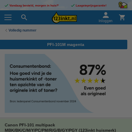
Vandaag besteld, morgen in huis!*
Laagsteprijsgarantie!
Inloggen
Volledig nummer
PFI-101M magenta
Canon PFI-101 multipack
MBK/BK/C/M/Y/PC/PM/R/G/B/GY/PGY (123inkt huismerk)