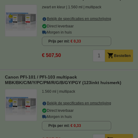
zwart en kleur
1.560 ml
multipack
Bekijk de specificaties en omschrijving
Direct leverbaar
Morgen in huis
Prijs per ml
€ 0,33
€ 507,50
Bestellen
Canon PFI-101 / PFI-103 multipack
MBK/BK/C/M/Y/PC/PM/R/G/B/GY/PGY (123inkt huismerk)
1.560 ml
multipack
Bekijk de specificaties en omschrijving
Direct leverbaar
Morgen in huis
Prijs per ml
€ 0,33