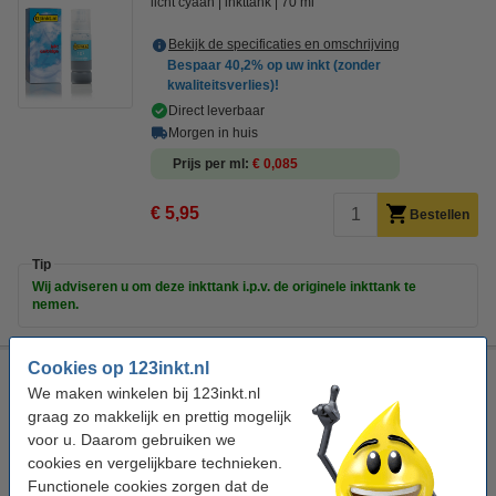
licht cyaan
inkttank
70 ml
Bekijk de specificaties en omschrijving
Bespaar
40,2%
op uw inkt (zonder
kwaliteitsverlies)!
Direct leverbaar
Morgen in huis
Prijs per ml
€ 0,085
€ 5,95
Bestellen
Tip
Wij adviseren u om deze inkttank i.p.v. de originele inkttank te
nemen.
Cookies op 123inkt.nl
Epson aanbieding: 107-serie zwart + 5 kleuren (123inkt
huismerk)
We maken winkelen bij 123inkt.nl
graag zo makkelijk en prettig mogelijk
zwart en kleur (5x)
multipack
voor u. Daarom gebruiken we
cookies en vergelijkbare technieken.
Bekijk de specificaties en omschrijving
Functionele cookies zorgen dat de
Direct leverbaar