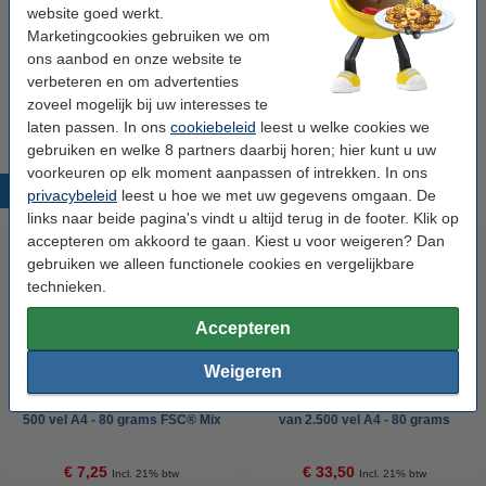
website goed werkt.
Morgen in huis
Marketingcookies gebruiken we om
Prijs per ml
€ 0,082
ons aanbod en onze website te
verbeteren en om advertenties
€ 34,50
Bestellen
zoveel mogelijk bij uw interesses te
laten passen. In ons
cookiebeleid
leest u welke cookies we
gebruiken en welke 8 partners daarbij horen; hier kunt u uw
voorkeuren op elk moment aanpassen of intrekken. In ons
Populaire producten
privacybeleid
leest u hoe we met uw gegevens omgaan. De
links naar beide pagina's vindt u altijd terug in de footer. Klik op
accepteren om akkoord te gaan. Kiest u voor weigeren? Dan
gebruiken we alleen functionele cookies en vergelijkbare
technieken.
Accepteren
Weigeren
123inkt kopieerpapier 1 pak van
123inkt kopieerpapier 1 doos
500 vel A4 - 80 grams FSC® Mix
van 2.500 vel A4 - 80 grams
Credit
FSC® Mix Credit
€ 7,25
€ 33,50
Incl. 21% btw
Incl. 21% btw