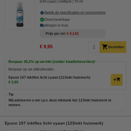
licht cyaan
inkttank
70 ml
Bekijk de specificaties en omschrijving
Direct leverbaar
Morgen in huis
Prijs per ml
€ 0,142
€ 9,95
Bestellen
Bespaar
40,2%
op uw inkt (zonder kwaliteitsverlies)!
Bespaar op uw afdrukkosten.
Epson 107 inktfles licht cyaan (123inkt huismerk)
€ 5,95
Tip
Wij adviseren u om i.p.v. deze inkttank het 123inkt huismerk te
nemen.
Epson 107 inktfles licht cyaan (123inkt huismerk)