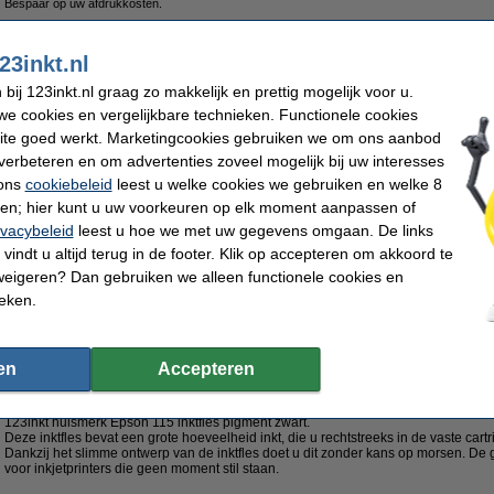
Bespaar op uw afdrukkosten.
23inkt.nl
Epson 115 inktfles pigment zwart (123inkt huismerk)
€ 6,95
ij 123inkt.nl graag zo makkelijk en prettig mogelijk voor u.
e cookies en vergelijkbare technieken. Functionele cookies
ite goed werkt. Marketingcookies gebruiken we om ons aanbod
Tip
verbeteren en om advertenties zoveel mogelijk bij uw interesses
Wij adviseren u om i.p.v. deze inkttank het 123inkt huismerk te nemen.
 ons
cookiebeleid
leest u welke cookies we gebruiken en welke 8
ren; hier kunt u uw voorkeuren op elk moment aanpassen of
Morgen in huis
ivacybeleid
leest u hoe we met uw gegevens omgaan. De links
vindt u altijd terug in de footer. Klik op accepteren om akkoord te
€ 15,95
weigeren? Dan gebruiken we alleen functionele cookies en
 13,18 excl. 21% btw
ieken.
rt (123inkt huismerk)
en
Accepteren
Omschrijving
Bespaar
56,4%
op uw inkt (zonder kwaliteitsverlies)!
123inkt huismerk Epson 115 inktfles pigment zwart.
Deze inktfles bevat een grote hoeveelheid inkt, die u rechtstreeks in de vaste cartri
Dankzij het slimme ontwerp van de inktfles doet u dit zonder kans op morsen. De g
voor inkjetprinters die geen moment stil staan.