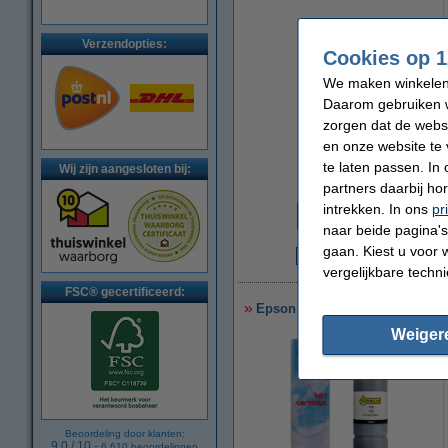
Verzendopties:
Cookies op 1
We maken winkelen b
Daarom gebruiken w
zorgen dat de webs
en onze website te 
te laten passen. In
Wij zijn aangesloten bij:
partners daarbij ho
Prijs per ml
intrekken. In ons
pr
€ 0,23
naar beide pagina's 
gaan. Kiest u voor 
€
vergelijkbare techn
FSC® gecertificeerd:
Epson 115 inktfles pigment zwa
Weiger
Beoordeling door klanten:
9.0
/
10
-
6.610
beoordelingen