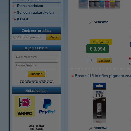
Eten en drinken
Schoonmaakartikelen
Kabels
vergroten
Zoek een product
Zoek
Prijs per ml
Mijn 123inkt.nl
€ 0,094
€
Epson 115 inktfles pigment zwar
Wachtwoord vergeten?
Betaalopties:
vergroten