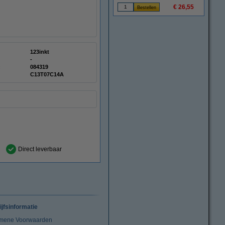
€ 26,55
123inkt
-
:
084319
C13T07C14A
Direct leverbaar
ijfsinformatie
mene Voorwaarden