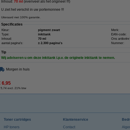
Inhoud:
70 ml
(evenveel als het origineel !!!)
U ziet het verschil in uw portemonnee !!!
Uiteraard met 100% garantie.
Specificaties
Kleur:
pigment zwart
Merk:
Type:
inkttank
EAN-code:
Inhoud:
70 ml
Ons artikelnr
aantal pagina's:
± 2.300 pagina's
Nummer:
Tip
Wij adviseren u om deze inkttank i.p.v. de originele inkttank te nemen.
Morgen in huis
€ 6,95
 5,74 excl. 21% btw
Toner cartridges
Klantenservice
Bedr
HP toners
Contact
Alge