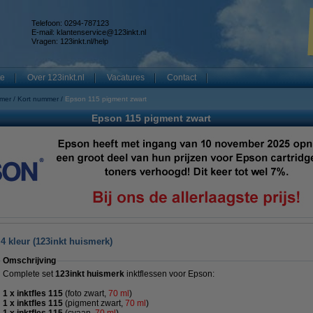
Telefoon: 0294-787123
E-mail:
klantenservice@123inkt.nl
Vragen:
123inkt.nl/help
te
Over 123inkt.nl
Vacatures
Contact
mmer
Kort nummer
Epson 115 pigment zwart
Epson 115 pigment zwart
4 kleur (123inkt huismerk)
Omschrijving
Complete set
123inkt huismerk
inktflessen voor Epson:
1 x inktfles 115
(foto zwart,
70 ml
)
1 x inktfles 115
(pigment zwart,
70 ml
)