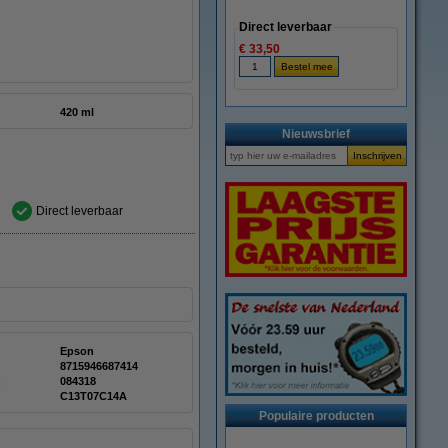
Direct leverbaar
€ 33,50
420 ml
Nieuwsbrief
Direct leverbaar
Epson
8715946687414
:
084318
C13T07C14A
Populaire producten