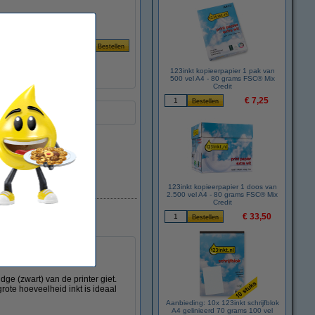
Prijs per ml
€ 0,099
123inkt kopieerpapier 1 pak van
500 vel A4 - 80 grams FSC® Mix
Credit
€ 7,25
Direct leverbaar
123inkt kopieerpapier 1 doos van
2.500 vel A4 - 80 grams FSC® Mix
Credit
€ 33,50
dge (zwart) van de printer giet.
rote hoeveelheid inkt is ideaal
Aanbieding: 10x 123inkt schrijfblok
A4 gelinieerd 70 grams 100 vel