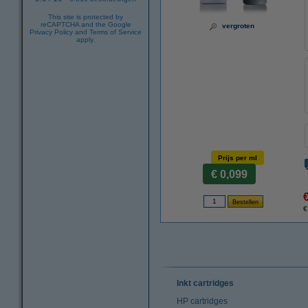
This site is protected by
reCAPTCHA and the Google
vergroten
Privacy Policy
and
Terms of Service
apply.
Prijs per ml
€ 0,099
€
Inkt cartridges
HP cartridges