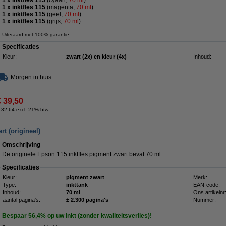
1 x inktfles 115
(cyaan,
70 ml
)
1 x inktfles 115
(magenta,
70 ml
)
1 x inktfles 115
(geel,
70 ml
)
1 x inktfles 115
(grijs,
70 ml
)
Uiteraard met 100% garantie.
Specificaties
Kleur:
zwart (2x) en kleur (4x)
Inhoud:
Morgen in huis
€ 39,50
 32,64 excl. 21% btw
t (origineel)
Omschrijving
De originele Epson 115 inktfles pigment zwart bevat 70 ml.
Specificaties
Kleur:
pigment zwart
Merk:
Type:
inkttank
EAN-code:
Inhoud:
70 ml
Ons artikelnr
aantal pagina's:
± 2.300 pagina's
Nummer:
Bespaar
56,4%
op uw inkt (zonder kwaliteitsverlies)!