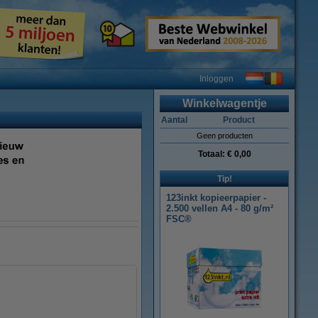
Inloggen
Winkelwagentje
Aantal
Product
Geen producten
Totaal:
€ 0,00
Tip!
123inkt kopieerpapier -
2.500 vellen A4 - 80 g/m²
FSC®