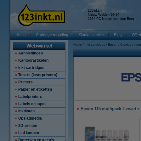
123inkt.nl
Nieuw Walden 56-64
1394 PC Nederhorst den Berg
Home
Cartridge recycling
Klantenservice
Blog
Offer
Home
Inkt cartridges
Epson
Cartridge nu
Webwinkel
Aanbiedingen
Kantoorartikelen
Inkt cartridges
Toners (laserprinters)
Printers
Papier en etiketten
Labelprinters
Labels en tapes
Epson 115 multipack 2 zwart + 
Inktlinten
Opslagmedia
3D-printen
Led lampen
Batterijen en accu's