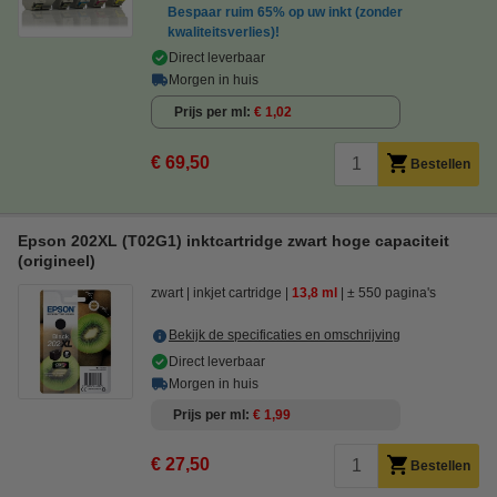
Bespaar ruim
65%
op uw inkt (zonder
kwaliteitsverlies)!
Direct leverbaar
Morgen in huis
Prijs per ml
€ 1,02
€ 69,50
Bestellen
Epson 202XL (T02G1) inktcartridge zwart hoge capaciteit
(origineel)
zwart
inkjet cartridge
13,8 ml
± 550 pagina's
Bekijk de specificaties en omschrijving
Direct leverbaar
Morgen in huis
Prijs per ml
€ 1,99
€ 27,50
Bestellen