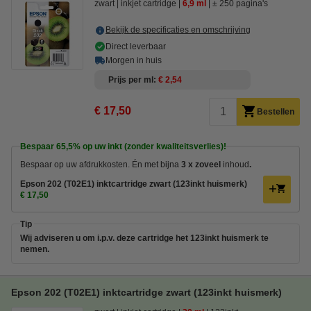
zwart
inkjet cartridge
6,9 ml
± 250 pagina's
Bekijk de specificaties en omschrijving
Direct leverbaar
Morgen in huis
Prijs per ml
€ 2,54
€ 17,50
Bestellen
Bespaar
65,5%
op uw inkt (zonder kwaliteitsverlies)!
Bespaar op uw afdrukkosten. Én met bijna
3 x zoveel
inhoud
.
Epson 202 (T02E1) inktcartridge zwart (123inkt huismerk)
€ 17,50
Tip
Wij adviseren u om i.p.v. deze cartridge het 123inkt huismerk te
nemen.
Epson 202 (T02E1) inktcartridge zwart (123inkt huismerk)