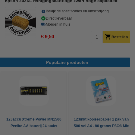
Epson 202XL reinigingscartridge zwart hoge capaciteit
Bekijk de specificaties en omschrijving
Direct leverbaar
Morgen in huis
€ 9,50
Bestellen
Populaire producten
123accu Xtreme Power MN1500
123inkt kopieerpapier 1 pak van
Penlite AA batterij 24 stuks
500 vel A4 - 80 grams FSC® Mix
Credit