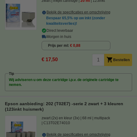
zwart
inkjet cartridge
20 ml
123inkt
Bekijk de specificaties en omschrijving
Bespaar
65,5%
op uw inkt (zonder
kwaliteitsverlies)!
Direct leverbaar
Morgen in huis
Prijs per ml
€ 0,88
€ 17,50
Bestellen
Tip
Wij adviseren u om deze cartridge i.p.v. de originele cartridge te
nemen.
Epson aanbieding: 202 (T02E7) -serie 2 zwart + 3 kleuren
(123inkt huismerk)
zwart (2x) en kleur (3x)
68 ml
multipack
C13T02E74010
Bekijk de specificaties en omschrijving