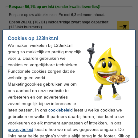
Bespaar
56,1%
op uw inkt (zonder kwaliteitsverlies)!
Bespaar op uw afdrukkosten. Én met
6,2 ml meer
inhoud
.
Epson 202XL (T02G1) inktcartridge zwart hoge capaciteit
(123inkt huismerk)
€ 17,50
Cookies op 123inkt.nl
Tip
We maken winkelen bij 123inkt.nl
Wij adviseren u om i.p.v. deze cartridge het 123inkt huismerk te
graag zo makkelijk en prettig mogelijk
nemen.
voor u. Daarom gebruiken we
cookies en vergelijkbare technieken.
Functionele cookies zorgen dat de
Epson 202XL (T02G1) inktcartridge zwart hoge capaciteit
website goed werkt.
(123inkt huismerk)
Marketingcookies gebruiken we om
zwart
inkjet cartridge
20 ml
123inkt
ons aanbod en onze website te
verbeteren en om advertenties
Bekijk de specificaties en omschrijving
zoveel mogelijk bij uw interesses te
Bespaar
56,1%
op uw inkt (zonder
laten passen. In ons
cookiebeleid
leest u welke cookies we
kwaliteitsverlies)!
gebruiken en welke 8 partners daarbij horen; hier kunt u uw
Direct leverbaar
voorkeuren op elk moment aanpassen of intrekken. In ons
Morgen in huis
privacybeleid
leest u hoe we met uw gegevens omgaan. De
Prijs per ml
€ 0,88
links naar beide pagina's vindt u altijd terug in de footer. Klik op