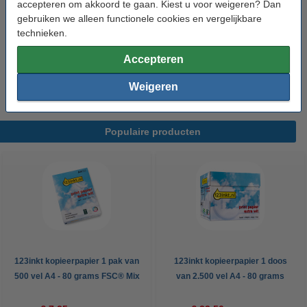
accepteren om akkoord te gaan. Kiest u voor weigeren? Dan
Bekijk de specificaties en omschrijving
gebruiken we alleen functionele cookies en vergelijkbare
Direct leverbaar
technieken.
Morgen in huis
Accepteren
€ 37,50
Bestellen
Weigeren
Populaire producten
123inkt kopieerpapier 1 pak van
123inkt kopieerpapier 1 doos
500 vel A4 - 80 grams FSC® Mix
van 2.500 vel A4 - 80 grams
Credit
FSC® Mix Credit