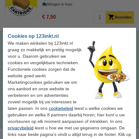
Morgen in huis
€ 7,50
Bestellen
Cookies op 123inkt.nl
Epson 33XL (T3357) multipack 5 kleuren hoge capaciteit
We maken winkelen bij 123inkt.nl
(123inkt huismerk)
graag zo makkelijk en prettig mogelijk
kleur (5x)
79,6 ml
multipack
C13T33574010
voor u. Daarom gebruiken we
cookies en vergelijkbare technieken.
Bekijk de specificaties en omschrijving
Functionele cookies zorgen dat de
Bespaar
58,3%
op uw inkt (zonder
website goed werkt.
kwaliteitsverlies)!
Marketingcookies gebruiken we om
Direct leverbaar
ons aanbod en onze website te
Morgen in huis
verbeteren en om advertenties
Prijs per ml
€ 0,94
zoveel mogelijk bij uw interesses te
laten passen. In ons
cookiebeleid
leest u welke cookies we
€ 74,50
Bestellen
gebruiken en welke 8 partners daarbij horen; hier kunt u uw
voorkeuren op elk moment aanpassen of intrekken. In ons
privacybeleid
leest u hoe we met uw gegevens omgaan. De
links naar beide pagina's vindt u altijd terug in de footer. Klik op
Epson aanbieding: Reinigingsset voor T335/T336-serie