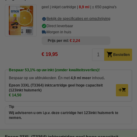
geel
inkjet cartridge
8,9 ml
± 650 pagina's
Bekijk de specificaties en omschrijving
Direct leverbaar
Morgen in huis
Prijs per ml
€ 2,24
€ 19,95
Bestellen
Bespaar
53,1%
op uw inkt (zonder kwaliteitsverlies)!
Bespaar op uw afdrukkosten. Én met
4,9 ml meer
inhoud
.
Epson 33XL (T3364) inktcartridge geel hoge capaciteit
(123inkt huismerk)
€ 14,50
Tip
Wij adviseren u om i.p.v. deze cartridge het 123inkt huismerk te
nemen.
Epson 33XL (T3364) inktcartridge geel hoge capaciteit