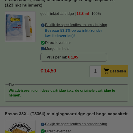
(123inkt huismerk)
geel
inkjet cartridge
13,8 ml
100%
Bekijk de specificaties en omschrijving
Bespaar
53,1%
op uw inkt (zonder
kwaliteitsverlies)!
Direct leverbaar
Morgen in huis
Prijs per ml
€ 1,05
€ 14,50
Bestellen
Tip
Wij adviseren u om deze cartridge i.p.v. de originele cartridge te
nemen.
Epson 33XL (T3364) reinigingscartridge geel hoge capaciteit
Bekijk de specificaties en omschrijving
Direct leverbaar