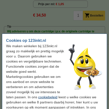
Prijs per ml
€ 1,05
€ 34,50
Bestellen
Tip
Wij adviseren u om deze cartridge i.p.v. de originele cartridge te
nemen.
Cookies op 123inkt.nl
We maken winkelen bij 123inkt.nl
Epson aanbieding: T347-serie zwart + 3 kleuren (123inkt
graag zo makkelijk en prettig mogelijk
huismerk)
voor u. Daarom gebruiken we
cookies en vergelijkbare technieken.
84 ml
multipack
Functionele cookies zorgen dat de
Bekijk de specificaties en omschrijving
website goed werkt.
Bespaar ruim
55%
op uw inkt (zonder
Marketingcookies gebruiken we om
kwaliteitsverlies)!
ons aanbod en onze website te
Direct leverbaar
verbeteren en om advertenties
Morgen in huis
zoveel mogelijk bij uw interesses te
laten passen. In ons
cookiebeleid
leest u welke cookies we
Prijs per ml
€ 1,01
gebruiken en welke 8 partners daarbij horen; hier kunt u uw
voorkeuren op elk moment aanpassen of intrekken. In ons
€ 84,50
Bestellen