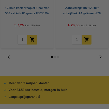
123inkt kopieerpapier 1 pak van
Aanbieding: 10x 123inkt
500 vel A4 - 80 grams FSC® Mix
schrijfblok A4 gelinieerd 70
Credit
grams 100 vel
€ 7,25
€ 26,55
Incl. 21% btw
Incl. 21% btw
Meer dan 5 miljoen klanten!
Voor 23.59 uur besteld, morgen in huis!
Laagsteprijsgarantie!