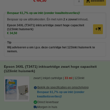
€ 44,50
Bestellen
Bespaar
61,7%
op uw inkt (zonder kwaliteitsverlies)!
Bespaar op uw afdrukkosten. Én met ruim
2 x zoveel
inhoud
.
Epson 34XL (T3471) inktcartridge zwart hoge capaciteit
(123inkt huismerk)
€ 34,50
Tip
Wij adviseren u om i.p.v. deze cartridge het 123inkt huismerk te
nemen.
Epson 34XL (T3471) inktcartridge zwart hoge capaciteit
(123inkt huismerk)
zwart
inkjet cartridge
33 ml
123inkt
Bekijk de specificaties en omschrijving
Bespaar
61,7%
op uw inkt (zonder
kwaliteitsverlies)!
Direct leverbaar
Morgen in huis