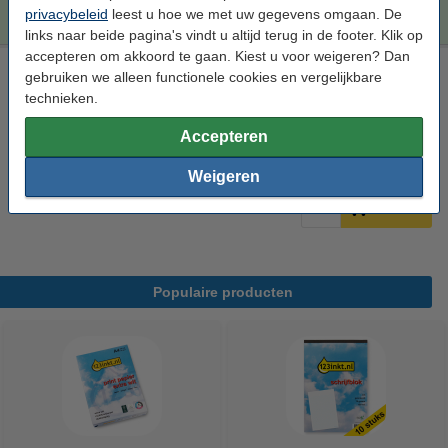
privacybeleid
leest u hoe we met uw gegevens omgaan. De
links naar beide pagina's vindt u altijd terug in de footer. Klik op
accepteren om akkoord te gaan. Kiest u voor weigeren? Dan
Epson 34XL (T3471) reinigingscartridge zwart hoge
gebruiken we alleen functionele cookies en vergelijkbare
capaciteit
technieken.
Bekijk de specificaties en omschrijving
Accepteren
Direct leverbaar
Morgen in huis
Weigeren
€ 9,50
Bestellen
Populaire producten