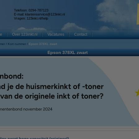
Telefoon: 0294-787123
E-mail:
klantenservice@123inkt.nl
Vragen:
123inkt.nl/help
te
Over 123inkt.nl
Vacatures
Contact
mmer
Kort nummer
Epson 378XL zwart
Epson 378XL zwart
ge zwart hoge capaciteit (origineel)