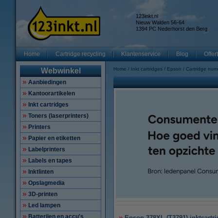
123inkt.nl
Nieuw Walden 56-64
1394 PC Nederhorst den Berg
Home
Cartridge recycling
Klantenservice
Blog
Offer
Home
Inkt cartridges
Epson
Cartridge nu
Webwinkel
Aanbiedingen
Kantoorartikelen
Inkt cartridges
Toners (laserprinters)
Printers
Papier en etiketten
Labelprinters
Labels en tapes
Inktlinten
Opslagmedia
3D-printen
Led lampen
Batterijen en accu's
Epson 378XL (T3791) inktcartrid