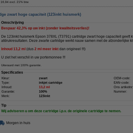
 16,94 excl. 21% btw
dge zwart hoge capaciteit (123inkt huismerk)
Omschrijving
Bespaar
42,3%
op uw inkt (zonder kwaliteitsverlies)!
De 123inkt huismerk Epson 378XL (T3791) cartridge zwart hoge capaciteit geeft k
afdrukresultaten. Deze zwarte cartridge werkt nauw samen met de afzonderlijke kl
Inhoud 13,2 ml
(dus
2 ml meer inkt
dan origineel !
!!)
U ziet het verschil in uw portemonnee !!!
Uiteraard met 100% garantie.
Specificaties
Kleur:
zwart
OEM-code:
Type:
inkjet cartridge
EAN-code:
Inhoud:
13,2 ml
Ons artikelnr
Garantie:
100%
Nummer:
Merk:
123inkt
Tip
Wij adviseren u om deze cartridge i.p.v. de originele cartridge te nemen.
Morgen in huis