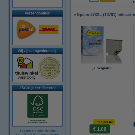
€
Verzendopties:
Epson 378XL (T3791) inktcartri
Wij zijn aangesloten bij:
vergroten
FSC® gecertificeerd:
Prijs per ml
€ 1,06
Beoordeling door klanten:
9.0
/
10
-
6.610
beoordelingen