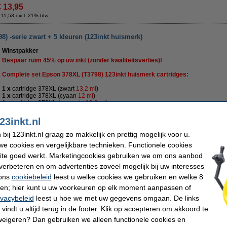
€ 13,95
 11,53 excl. 21% btw
) -serie zwart + 5 kleuren (123inkt huismerk)
Winstpakker
Bespaar ruim
45%
op uw inkt (zonder kwaliteitsverlies)!
Complete set Epson 378XL (
T3798)
123inkt huismerk cartridges:
1 x
cartridge 378XL (zwart
13,2 ml
)
1 x
cartridge 378XL (cyaan
12 ml
)
1 x
cartridge 378XL (magenta
13,2 ml
)
1 x
cartridge 378XL (geel
13,2 ml
)
1 x
cartridge 378XL (licht cyaan
13,2 ml
)
23inkt.nl
1 x
cartridge 378XL (licht magenta
13,2 ml
)
ij 123inkt.nl graag zo makkelijk en prettig mogelijk voor u.
Uiteraard met 100% garantie.
e cookies en vergelijkbare technieken. Functionele cookies
Specificaties
ite goed werkt. Marketingcookies gebruiken we om ons aanbod
Kleur:
zwart en lichte kleur (5x)
Soort:
verbeteren en om advertenties zoveel mogelijk bij uw interesses
Inhoud:
78 ml
Nummer:
 ons
cookiebeleid
leest u welke cookies we gebruiken en welke 8
et op: niet geschikt voor
Expression Photo XP-15000
ren; hier kunt u uw voorkeuren op elk moment aanpassen of
ivacybeleid
leest u hoe we met uw gegevens omgaan. De links
Morgen in huis
vindt u altijd terug in de footer. Klik op accepteren om akkoord te
weigeren? Dan gebruiken we alleen functionele cookies en
€ 84,50