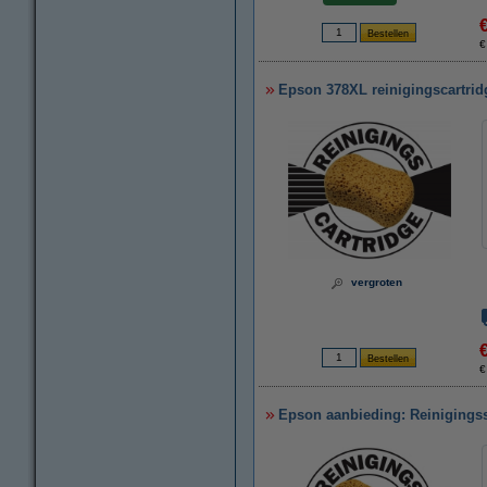
€
Epson 378XL reinigingscartridg
vergroten
€
Epson aanbieding: Reinigingss