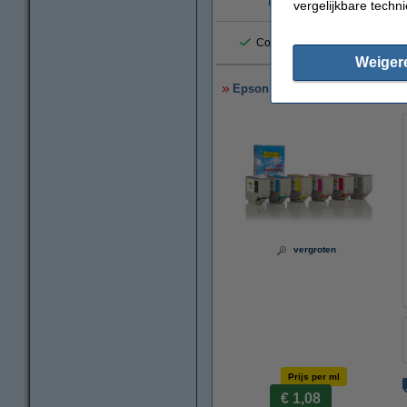
vergelijkbare techn
€
Consumentenbond: 9/10 tevre
Weiger
Epson aanbieding: 378XL-serie 
vergroten
Prijs per ml
€ 1,08