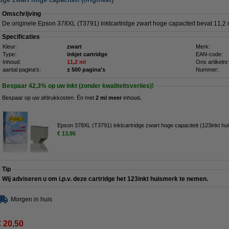
Omschrijving
De originele Epson 378XL (T3791) inktcartridge zwart hoge capaciteit bevat 11,2 
Specificaties
Kleur:
zwart
Merk:
Type:
inkjet cartridge
EAN-code:
Inhoud:
11,2 ml
Ons artikelnr
aantal pagina's:
± 500 pagina's
Nummer:
Bespaar
42,3%
op uw inkt (zonder kwaliteitsverlies)!
Bespaar op uw afdrukkosten. Én met
2 ml meer
inhoud
.
Epson 378XL (T3791) inktcartridge zwart hoge capaciteit (123inkt hu
€ 13,95
Tip
Wij adviseren u om i.p.v. deze cartridge het 123inkt huismerk te nemen.
Morgen in huis
€ 20,50