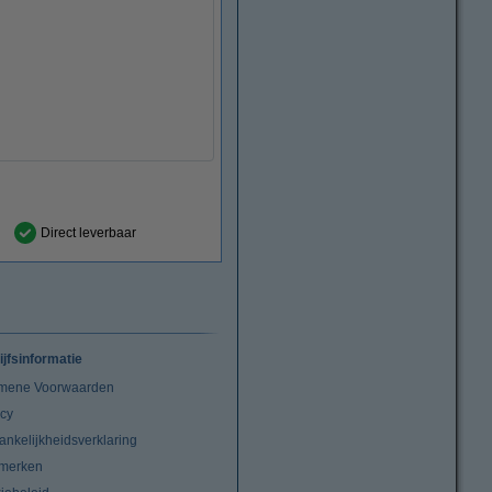
Direct leverbaar
ijfsinformatie
mene Voorwaarden
acy
ankelijkheidsverklaring
merken