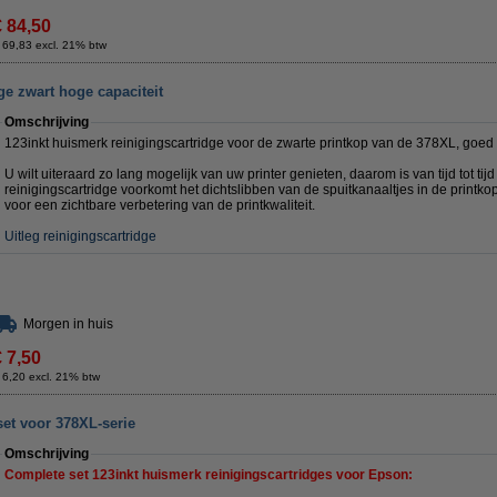
€ 84,50
 69,83 excl. 21% btw
e zwart hoge capaciteit
Omschrijving
123inkt huismerk reinigingscartridge voor de zwarte printkop van de 378XL, goed
U wilt uiteraard zo lang mogelijk van uw printer genieten, daarom is van tijd tot tij
reinigingscartridge voorkomt het dichtslibben van de spuitkanaaltjes in de printkop
voor een zichtbare verbetering van de printkwaliteit.
Uitleg reinigingscartridge
Morgen in huis
€ 7,50
 6,20 excl. 21% btw
et voor 378XL-serie
Omschrijving
Complete set 123inkt huismerk reinigingscartridges voor Epson: