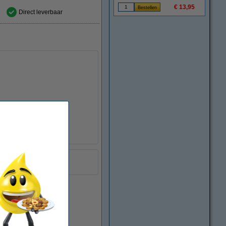
€ 13,95
Direct leverbaar
multipack
C13T37984010