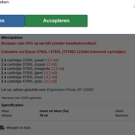
ieken.
 69,83 excl. 21% btw
den over huismerk
123inkt de populairste huismerkinkt van Nederland
100%
en
Accepteren
/ 478XL (T379D) -serie zwart + 5 kleuren (123inkt huismerk)
Winstpakker
Bespaar ruim
45%
op uw inkt (zonder kwaliteitsverlies)!
Complete set Epson 378XL / 478XL (
T379D)
123inkt huismerk cartridges:
1 x
cartridge 378XL (zwart
13,2 ml
)
1 x
cartridge 378XL (cyaan
12 ml
)
1 x
cartridge 378XL (magenta
13,2 ml
)
1 x
cartridge 378XL (geel
13,2 ml
)
1 x
cartridge 478XL (rood
13,2 ml
)
1 x
cartridge 478XL (grijs
13,2 ml
)
Let op: alleen geschikt voor
Expression Photo XP-15000
Uiteraard met 100% garantie.
Specificaties
Kleur:
zwart en kleur (5x)
Soort:
Inhoud:
78 ml
Nummer:
Morgen in huis