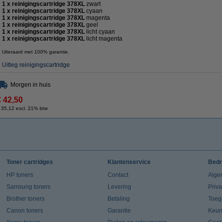
1 x reinigingscartridge 378XL
zwart
1 x reinigingscartridge 378XL
cyaan
1 x reinigingscartridge 378XL
magenta
1 x reinigingscartridge 378XL
geel
1 x reinigingscartridge 378XL
licht cyaan
1 x reinigingscartridge 378XL
licht magenta
Uiteraard met 100% garantie.
Uitleg reinigingscartridge
Morgen in huis
€ 42,50
 35,12 excl. 21% btw
Toner cartridges
Klantenservice
Bedr
HP toners
Contact
Alge
Samsung toners
Levering
Priv
Brother toners
Betaling
Toeg
Canon toners
Garantie
Keur