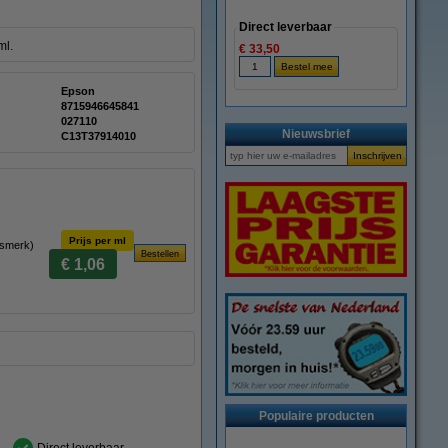
Direct leverbaar
ml.
€ 33,50
Epson
8715946645841
:
027110
Nieuwsbrief
C13T37914010
Prijs per ml
ismerk)
€ 1,06
Populaire producten