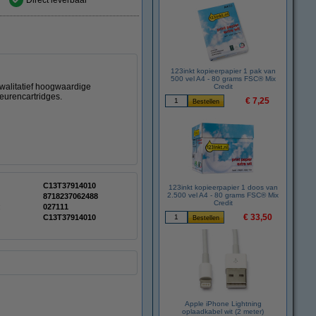
Direct leverbaar
123inkt kopieerpapier 1 pak van
500 vel A4 - 80 grams FSC® Mix
walitatief hoogwaardige
Credit
eurencartridges.
€ 7,25
C13T37914010
123inkt kopieerpapier 1 doos van
2.500 vel A4 - 80 grams FSC® Mix
8718237062488
Credit
:
027111
€ 33,50
C13T37914010
Apple iPhone Lightning
oplaadkabel wit (2 meter)