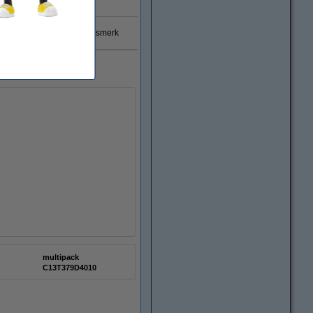
Direct leverbaar
 garantie op 123inkt huismerk
multipack
C13T379D4010