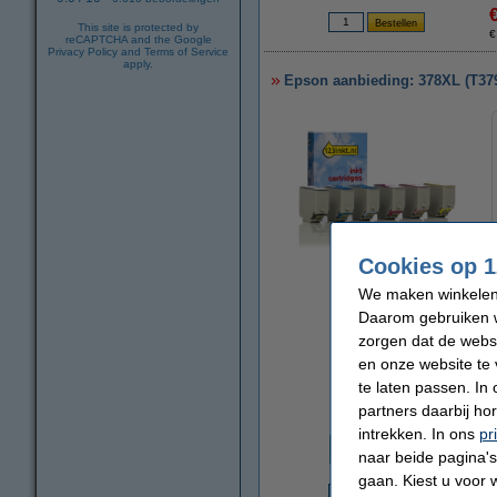
This site is protected by
€
reCAPTCHA and the Google
Privacy Policy
and
Terms of Service
apply.
Epson aanbieding: 378XL (T3798
Cookies op 1
vergroten
We maken winkelen b
Daarom gebruiken w
zorgen dat de webs
en onze website te 
te laten passen. In
L
partners daarbij ho
Prijs per ml
intrekken. In ons
pr
€ 1,08
naar beide pagina's 
gaan. Kiest u voor 