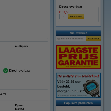
Direct leverbaar
€ 33,50
Nieuwsbrief
multipack
Direct leverbaar
4 ml.
Populaire producten
Epson
:
652054