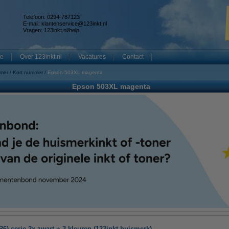
Telefoon: 0294-787123
E-mail:
klantenservice@123inkt.nl
Vragen:
123inkt.nl/help
te
Over 123inkt.nl
Vacatures
Contact
mmer
Kort nummer
Epson 503XL magenta
Epson 503XL magenta
) serie 2x zwart + 3 kleuren (123inkt huismerk)