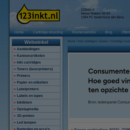
123inkt.nl
Nieuw Walden 56-64
1394 PC Nederhorst den Berg
Home
Cartridge recycling
Klantenservice
Blog
Offer
Home
Inkt cartridges
Epson
Cartridge nu
Webwinkel
Aanbiedingen
Kantoorartikelen
Inkt cartridges
Toners (laserprinters)
Printers
Papier en etiketten
Labelprinters
Labels en tapes
Inktlinten
Opslagmedia
3D-printen
Led lampen
Batterijen en accu's
Epson aanbieding: 503XL (T09R6