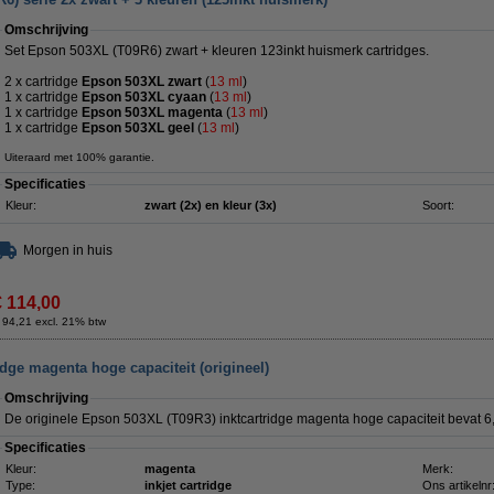
Omschrijving
Set Epson 503XL (T09R6) zwart + kleuren 123inkt huismerk cartridges.
2 x cartridge
Epson 503XL zwart
(
13 ml
)
1 x cartridge
Epson 503XL cyaan
(
13 ml
)
1 x cartridge
Epson 503XL magenta
(
13 ml
)
1 x cartridge
Epson 503XL geel
(
13
ml
)
Uiteraard met 100% garantie.
Specificaties
Kleur:
zwart (2x) en kleur (3x)
Soort:
Morgen in huis
€ 114,00
 94,21 excl. 21% btw
dge magenta hoge capaciteit (origineel)
Omschrijving
De originele Epson 503XL (T09R3) inktcartridge magenta hoge capaciteit bevat 6,
Specificaties
Kleur:
magenta
Merk:
Type:
inkjet cartridge
Ons artikelnr