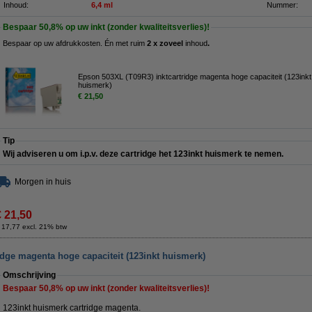
Inhoud:
6,4 ml
Nummer:
Bespaar
50,8%
op uw inkt (zonder kwaliteitsverlies)!
Bespaar op uw afdrukkosten. Én met ruim
2 x zoveel
inhoud
.
Epson 503XL (T09R3) inktcartridge magenta hoge capaciteit (123inkt
huismerk)
€ 21,50
Tip
Wij adviseren u om i.p.v. deze cartridge het 123inkt huismerk te nemen.
Morgen in huis
€ 21,50
 17,77 excl. 21% btw
idge magenta hoge capaciteit (123inkt huismerk)
Omschrijving
Bespaar
50,8%
op uw inkt (zonder kwaliteitsverlies)!
123inkt huismerk cartridge magenta.