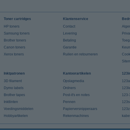
Toner cartridges
Klantenservice
Bedr
HP toners
Contact
Alge
Samsung toners
Levering
Priv
Brother toners
Betaling
Toeg
Canon toners
Garantie
Keur
Xerox toners
Ruilen en retourneren
Cook
Site
Inktpatronen
Kantoorartikelen
123i
3D filament
Opslagmedia
123a
Dymo labels
Ordners
123l
Brother tapes
Post-it's en notes
123-
Inktlinten
Pennen
123s
Voedingsmiddelen
Papierversnipperaars
123za
Hobbyartikelen
Rekenmachines
kabe