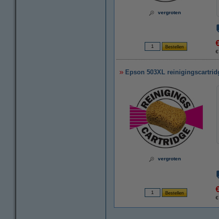
vergroten
€
Epson 503XL reinigingscartrid
vergroten
€