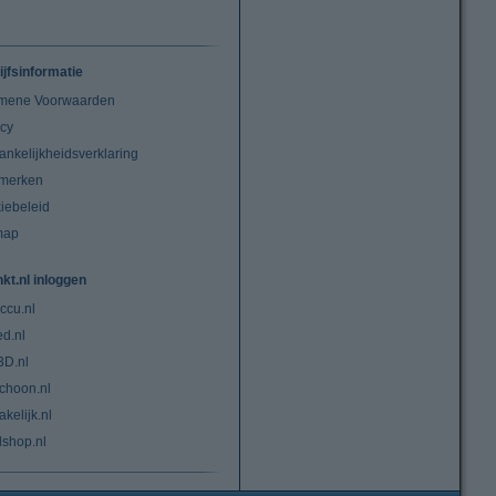
ijfsinformatie
mene Voorwaarden
acy
ankelijkheidsverklaring
merken
iebeleid
map
nkt.nl inloggen
ccu.nl
ed.nl
3D.nl
choon.nl
kelijk.nl
lshop.nl