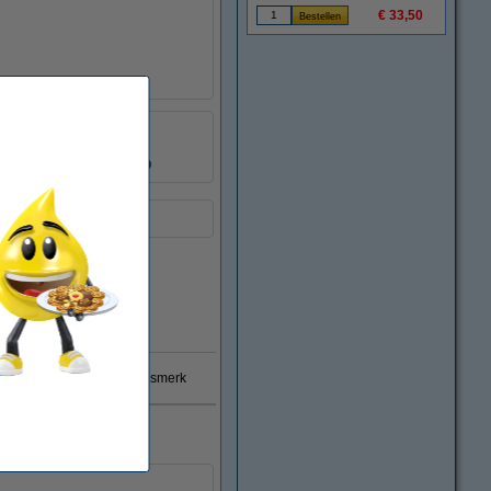
€ 33,50
123inkt
:
652055
C13T09R34010
Direct leverbaar
 garantie op 123inkt huismerk