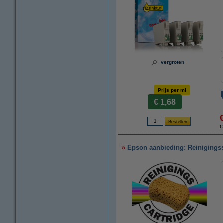
vergroten
Prijs per ml
€ 1,68
€
Epson aanbieding: Reinigingss