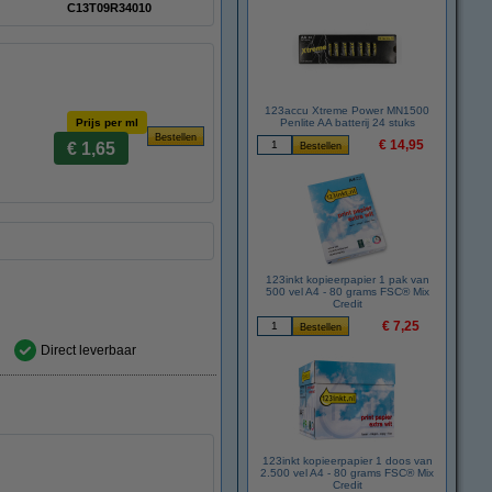
C13T09R34010
123accu Xtreme Power MN1500
Prijs per ml
Penlite AA batterij 24 stuks
€ 14,95
€ 1,65
123inkt kopieerpapier 1 pak van
500 vel A4 - 80 grams FSC® Mix
Credit
€ 7,25
Direct leverbaar
123inkt kopieerpapier 1 doos van
2.500 vel A4 - 80 grams FSC® Mix
Credit