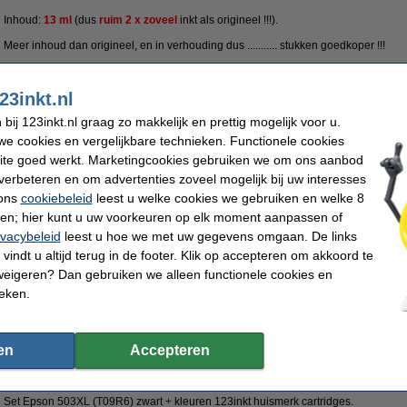
Inhoud:
13 ml
(dus
ruim 2 x zoveel
inkt
als origineel !!!).
Meer inhoud dan origineel, en in verhouding dus ........... stukken goedkoper !!!
Uiteraard met 100% garantie.
Specificaties
23inkt.nl
Kleur:
magenta
Merk:
ij 123inkt.nl graag zo makkelijk en prettig mogelijk voor u.
Type:
inkjet cartridge
Ons artikelnr
Inhoud:
13 ml
Nummer:
e cookies en vergelijkbare technieken. Functionele cookies
ite goed werkt. Marketingcookies gebruiken we om ons aanbod
Tip
verbeteren en om advertenties zoveel mogelijk bij uw interesses
Wij adviseren u om deze cartridge i.p.v. de originele cartridge te nemen.
 ons
cookiebeleid
leest u welke cookies we gebruiken en welke 8
ren; hier kunt u uw voorkeuren op elk moment aanpassen of
Morgen in huis
ivacybeleid
leest u hoe we met uw gegevens omgaan. De links
vindt u altijd terug in de footer. Klik op accepteren om akkoord te
€ 21,50
weigeren? Dan gebruiken we alleen functionele cookies en
 17,77 excl. 21% btw
ieken.
den over huismerk
123inkt de populairste huismerkinkt van Nederland
100%
en
Accepteren
) serie zwart + 3 kleuren (123inkt huismerk)
Omschrijving
Set Epson 503XL (T09R6) zwart + kleuren 123inkt huismerk cartridges.