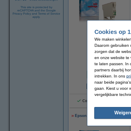
This site is protected by
reCAPTCHA and the Google
Privacy Policy
and
Terms of Service
apply.
vergroten
Cookies op 1
We maken winkelen b
Daarom gebruiken w
zorgen dat de webs
en onze website te 
te laten passen. In
Prijs per ml
partners daarbij ho
€ 1,65
intrekken. In ons
pr
naar beide pagina's 
gaan. Kiest u voor 
€
vergelijkbare techn
Consumentenbond: 9/10 tevre
Weiger
Epson aanbieding: 503XL (T09R6