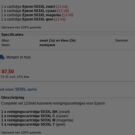
1 x cartridge
Epson 503XL zwart
(
13 ml
)
1 x cartridge
Epson 503XL cyaan
(
13 ml
)
1 x cartridge
Epson 503XL magenta
(
13 ml
)
1 x cartridge
Epson 503XL geel
(
13
ml
)
Uiteraard met 100% garantie.
Specificaties
Kleur:
zwart (1x) en kleur (3x)
Nummer:
Soort:
multipack
Morgen in huis
€ 87,50
 72,31 excl. 21% btw
et voor 503XL-serie
Omschrijving
Complete set 123inkt huismerk reinigingscartridges voor Epson:
1 x reinigingscartridge 503XL BK
(zwart)
1 x reinigingscartridge 503XL C
(cyaan)
1 x reinigingscartridge 503XL M
(magenta)
1 x reinigingscartridge 503XL Y
(geel)
Uiteraard met 100% garantie.