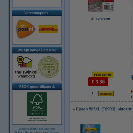
Verzendopties:
vergroten
Wij zijn aangesloten bij:
Prijs per ml
€ 3,36
FSC® gecertificeerd:
€
Epson 503XL (T09R3) inktcartr
Beoordeling door klanten:
9.0
/
10
-
6.610
beoordelingen