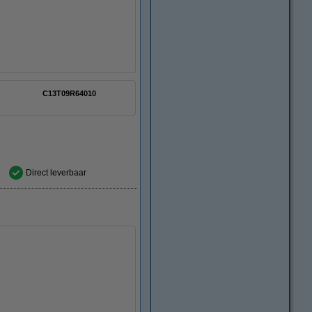
C13T09R64010
Direct leverbaar