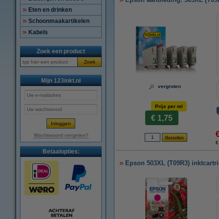
Eten en drinken
Schoonmaakartikelen
Kabels
Zoek een product
Zoek
Mijn 123inkt.nl
vergroten
Prijs per ml
€ 1,75
Wachtwoord vergeten?
€
Betaalopties:
Epson 503XL (T09R3) inktcartri