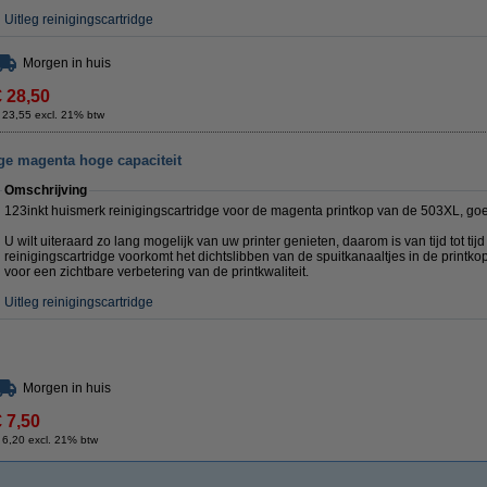
Uitleg reinigingscartridge
Morgen in huis
€ 28,50
 23,55 excl. 21% btw
ge magenta hoge capaciteit
Omschrijving
123inkt huismerk reinigingscartridge voor de magenta printkop van de 503XL, go
U wilt uiteraard zo lang mogelijk van uw printer genieten, daarom is van tijd tot tij
reinigingscartridge voorkomt het dichtslibben van de spuitkanaaltjes in de printkop
voor een zichtbare verbetering van de printkwaliteit.
Uitleg reinigingscartridge
Morgen in huis
€ 7,50
 6,20 excl. 21% btw