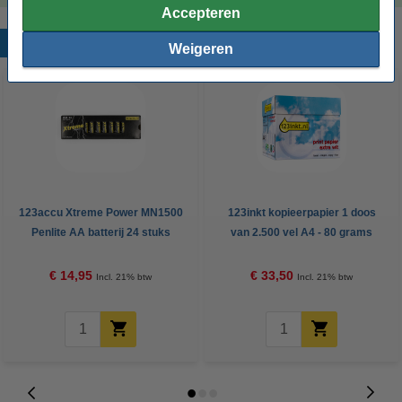
Accepteren
Populaire producten
Weigeren
123accu Xtreme Power MN1500
123inkt kopieerpapier 1 doos
Penlite AA batterij 24 stuks
van 2.500 vel A4 - 80 grams
FSC® Mix Credit
€ 14,95
€ 33,50
Incl. 21% btw
Incl. 21% btw