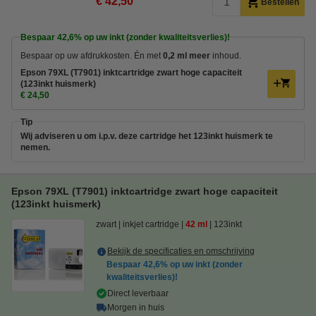
€ 42,50
Bestellen
Bespaar
42,6%
op uw inkt (zonder kwaliteitsverlies)!
Bespaar op uw afdrukkosten. Én met
0,2 ml meer
inhoud.
Epson 79XL (T7901) inktcartridge zwart hoge capaciteit
(123inkt huismerk)
€ 24,50
Tip
Wij adviseren u om i.p.v. deze cartridge het 123inkt huismerk te
nemen.
Epson 79XL (T7901) inktcartridge zwart hoge capaciteit
(123inkt huismerk)
zwart
inkjet cartridge
42 ml
123inkt
Bekijk de specificaties en omschrijving
Bespaar
42,6%
op uw inkt (zonder
kwaliteitsverlies)!
Direct leverbaar
Morgen in huis