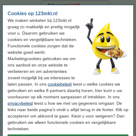
Prijs per ml
€ 0,58
Cookies op 123inkt.nl
€ 24,50
Bestellen
We maken winkelen bij 123inkt.nl
graag zo makkelijk en prettig mogelijk
voor u. Daarom gebruiken we
Tip
Wij adviseren u om deze cartridge i.p.v. de originele cartridge te
cookies en vergelijkbare technieken.
nemen.
Functionele cookies zorgen dat de
website goed werkt.
Marketingcookies gebruiken we om
Epson aanbieding: 79XL serie zwart + 3 kleuren (123inkt
ons aanbod en onze website te
huismerk)
verbeteren en om advertenties
99 ml
multipack
zoveel mogelijk bij uw interesses te
laten passen. In ons
cookiebeleid
leest u welke cookies we
Bekijk de specificaties en omschrijving
gebruiken en welke 8 partners daarbij horen; hier kunt u uw
Direct leverbaar
voorkeuren op elk moment aanpassen of intrekken. In ons
Morgen in huis
privacybeleid
leest u hoe we met uw gegevens omgaan. De
links naar beide pagina's vindt u altijd terug in de footer. Klik op
Prijs per ml
€ 0,88
accepteren om akkoord te gaan. Kiest u voor weigeren? Dan
gebruiken we alleen functionele cookies en vergelijkbare
€ 87,50
Bestellen
technieken.