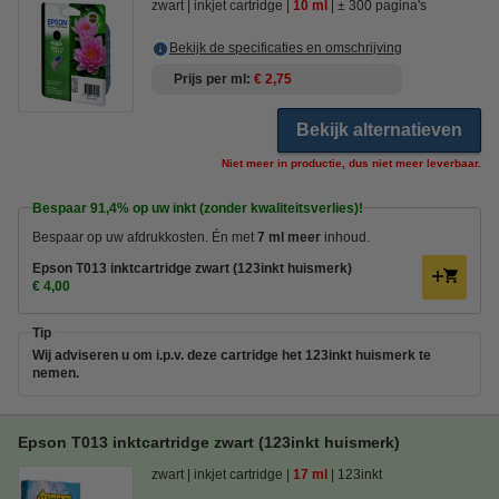
zwart
inkjet cartridge
10 ml
± 300 pagina's
Bekijk de specificaties en omschrijving
Prijs per ml
€ 2,75
Bekijk alternatieven
Niet meer in productie, dus niet meer leverbaar.
Bespaar
91,4%
op uw inkt (zonder kwaliteitsverlies)!
Bespaar op uw afdrukkosten. Én met
7 ml meer
inhoud.
Epson T013 inktcartridge zwart (123inkt huismerk)
€ 4,00
Tip
Wij adviseren u om i.p.v. deze cartridge het 123inkt huismerk te
nemen.
Epson T013 inktcartridge zwart (123inkt huismerk)
zwart
inkjet cartridge
17 ml
123inkt