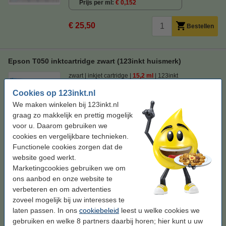
Prijs per ml
€ 0,152
€ 25,50
Bestellen
Epson T050 inktcartridge zwart (123inkt huismerk)
zwart
inkjet cartridge
15,2 ml
123inkt
Cookies op 123inkt.nl
Bekijk de specificaties en omschrijving
We maken winkelen bij 123inkt.nl
Bespaar
87,1%
op uw inkt (zonder
kwaliteitsverlies)!
graag zo makkelijk en prettig mogelijk
Direct leverbaar
voor u. Daarom gebruiken we
Morgen in huis
cookies en vergelijkbare technieken.
Functionele cookies zorgen dat de
Prijs per ml
€ 0,30
website goed werkt.
Marketingcookies gebruiken we om
€ 4,50
Bestellen
ons aanbod en onze website te
verbeteren en om advertenties
Tip
zoveel mogelijk bij uw interesses te
Wij adviseren u om deze cartridge i.p.v. de originele cartridge te
laten passen. In ons
cookiebeleid
leest u welke cookies we
nemen.
gebruiken en welke 8 partners daarbij horen; hier kunt u uw