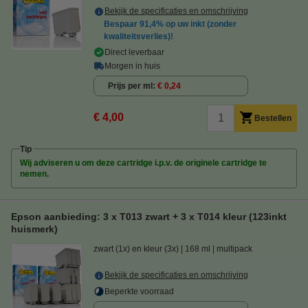
Bekijk de specificaties en omschrijving
Bespaar
91,4%
op uw inkt (zonder
kwaliteitsverlies)!
Direct leverbaar
Morgen in huis
Prijs per ml
€ 0,24
€ 4,00
Bestellen
Tip
Wij adviseren u om deze cartridge i.p.v. de originele cartridge te
nemen.
Epson aanbieding: 3 x T013 zwart + 3 x T014 kleur (123inkt
huismerk)
zwart (1x) en kleur (3x)
168 ml
multipack
Bekijk de specificaties en omschrijving
Beperkte voorraad