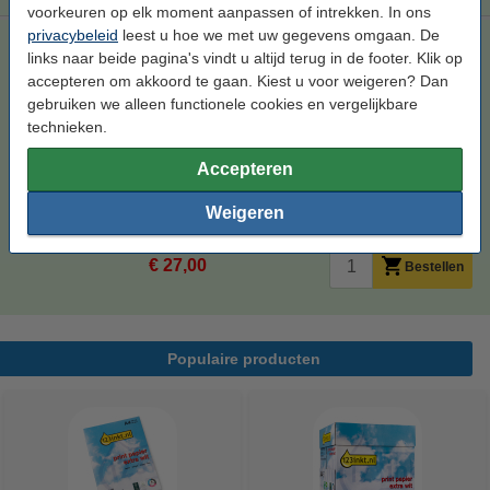
voorkeuren op elk moment aanpassen of intrekken. In ons
privacybeleid
leest u hoe we met uw gegevens omgaan. De
Epson aanbieding: 3 x T050 zwart + 3 x T052 kleur (123inkt
links naar beide pagina's vindt u altijd terug in de footer. Klik op
huismerk)
accepteren om akkoord te gaan. Kiest u voor weigeren? Dan
zwart (1x) en kleur (3x)
151,8 ml
multipack
gebruiken we alleen functionele cookies en vergelijkbare
technieken.
Bekijk de specificaties en omschrijving
Direct leverbaar
Accepteren
Morgen in huis
Weigeren
Prijs per ml
€ 0,178
€ 27,00
Bestellen
Populaire producten