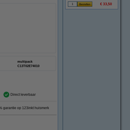
€ 33,50
multipack
C13T02E74010
Direct leverbaar
 garantie op 123inkt huismerk