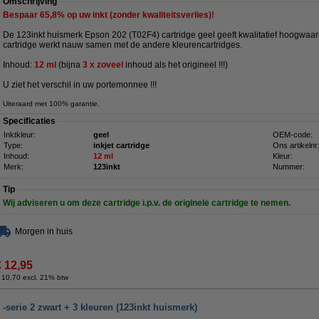
Omschrijving
Bespaar
65,8%
op uw inkt (zonder kwaliteitsverlies)!
De 123inkt huismerk Epson 202 (T02F4) cartridge geel geeft kwalitatief hoogwaar
cartridge werkt nauw samen met de andere kleurencartridges.
Inhoud:
12 ml
(
bijna
3 x zoveel
inhoud
als het origineel !!!)
U ziet het verschil in uw portemonnee !!!
Uiteraard met 100% garantie.
Specificaties
Inktkleur:
geel
OEM-code:
Type:
inkjet cartridge
Ons artikelnr
Inhoud:
12 ml
Kleur:
Merk:
123inkt
Nummer:
Tip
Wij adviseren u om deze cartridge i.p.v. de originele cartridge te nemen.
Morgen in huis
€ 12,95
 10,70 excl. 21% btw
-serie 2 zwart + 3 kleuren (123inkt huismerk)