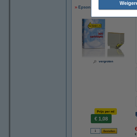
Weiger
Epson 202XL (T02H4) inktcartri
vergroten
Prijs per ml
€ 1,08
€