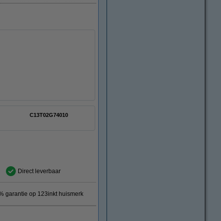
C13T02G74010
Direct leverbaar
 garantie op 123inkt huismerk