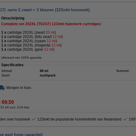
) -serie 2 zwart + 3 kleuren (123inkt huismerk)
Omschrijving
Complete set 202XL (
T02G7)
123inkt huismerk cartridges:
1 x
cartridge 202XL (zwart
20 ml
)
1 x
cartridge 202XL (foto zwart
12 ml
)
1 x
cartridge 202XL (cyaan
12 ml
)
1 x
cartridge 202XL (magenta
12 ml
)
1 x
cartridge 202XL (geel
12 ml
)
Uiteraard met 100% garantie.
Specificaties
Inhoud:
68 ml
Nummer:
Soort:
multipack
Morgen in huis
€ 69,50
 57,44 excl. 21% btw
den over huismerk
123inkt de populairste huismerkinkt van Nederland
100%
e geel hoge capaciteit