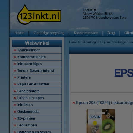
123inkt.nl
Nieuw Walden 56-64
1394 PC Nederhorst den Berg
Home
Cartridge recycling
Klantenservice
Blog
Offer
Home
Inkt cartridges
Epson
Cartridge nu
Webwinkel
Aanbiedingen
Kantoorartikelen
Inkt cartridges
Toners (laserprinters)
Printers
Papier en etiketten
Labelprinters
Labels en tapes
Epson 202 (T02F4) inktcartridge
Inktlinten
Opslagmedia
3D-printen
Led lampen
Batterijen en accu's