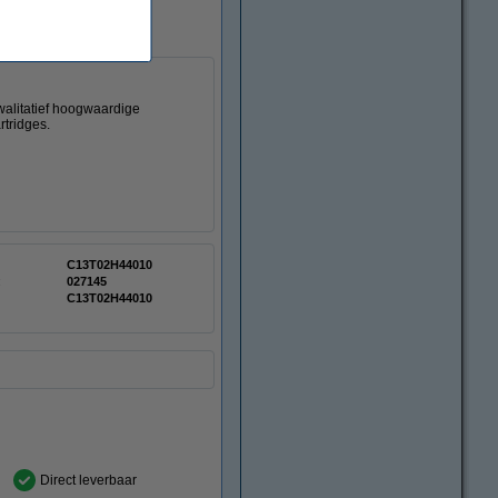
walitatief hoogwaardige
rtridges.
C13T02H44010
:
027145
C13T02H44010
Direct leverbaar