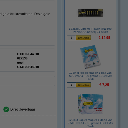
dige afdrukresultaten. Deze gele
123accu Xtreme Power MN1500
Penlite AA batterij 24 stuks
€ 14,95
C13T02F44010
:
027135
geel
C13T02F44010
123inkt kopieerpapier 1 pak van
500 vel A4 - 80 grams FSC® Mix
Credit
€ 7,25
Direct leverbaar
123inkt kopieerpapier 1 doos van
2.500 vel A4 - 80 grams FSC® Mix
Credit