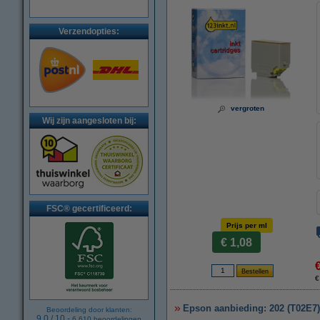
Verzendopties:
vergroten
Wij zijn aangesloten bij:
FSC® gecertificeerd:
Prijs per ml
€ 1,08
€
Epson aanbieding: 202 (T02E7) 
Beoordeling door klanten:
9.0
/
10
-
6.610
beoordelingen