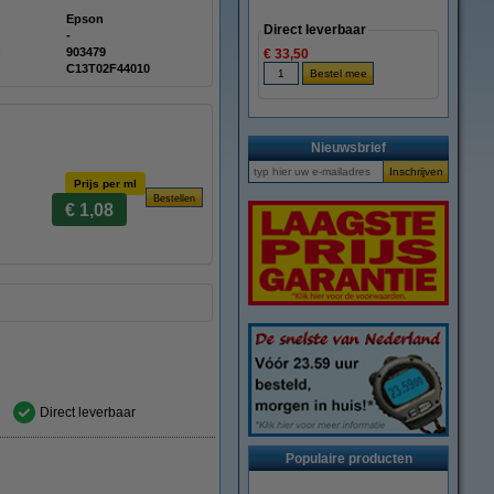
Epson
Direct leverbaar
-
:
903479
€ 33,50
C13T02F44010
Nieuwsbrief
Prijs per ml
€ 1,08
Direct leverbaar
Populaire producten