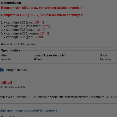
Omschrijving
Bespaar ruim
65%
op uw inkt (zonder kwaliteitsverlies)!
Complete set 202 (
T02E7)
123inkt huismerk cartridges:
1 x
cartridge 202 (zwart
20 ml
)
1 x
cartridge 202 (foto zwart
12 ml
)
1 x
cartridge 202 (cyaan
12 ml
)
1 x
cartridge 202 (magenta
12 ml
)
1 x
cartridge 202 (geel
12 ml
)
Uiteraard met 100% garantie.
Specificaties
Kleur:
zwart (2x) en kleur (3x)
Soort:
Inhoud:
68 ml
Nummer:
Morgen in huis
€ 69,50
 57,44 excl. 21% btw
den over huismerk
123inkt de populairste huismerkinkt van Nederland
100%
dge geel hoge capaciteit (origineel)