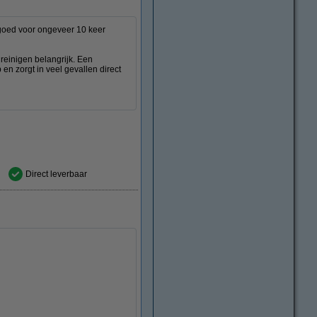
 goed voor ongeveer 10 keer
d reinigen belangrijk. Een
 en zorgt in veel gevallen direct
Direct leverbaar