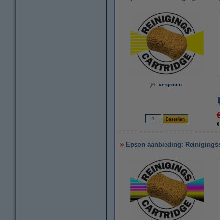
vergroten
€
Epson aanbieding: Reinigingss