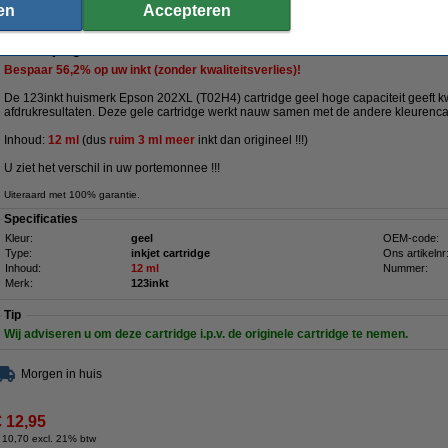
en
Accepteren
dge geel hoge capaciteit (123inkt huismerk)
Omschrijving
Bespaar
56,2%
op uw inkt (zonder kwaliteitsverlies)!
De 123inkt huismerk Epson 202XL (T02H4) cartridge geel hoge capaciteit geeft k
afdrukresultaten. Deze gele cartridge werkt nauw samen met de andere kleurenca
Inhoud:
12 ml
(dus
ruim 3 ml
meer
inkt
dan origineel !!!)
U ziet het verschil in uw portemonnee !!!
Uiteraard met 100% garantie.
Specificaties
Kleur:
geel
OEM-code:
Type:
inkjet cartridge
Ons artikelnr
Inhoud:
12 ml
Nummer:
Merk:
123inkt
Tip
Wij adviseren u om deze cartridge i.p.v. de originele cartridge te nemen.
Morgen in huis
€ 12,95
 10,70 excl. 21% btw