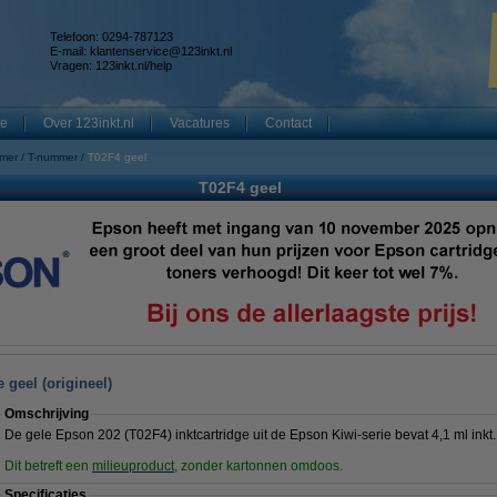
Telefoon: 0294-787123
E-mail:
klantenservice@123inkt.nl
Vragen:
123inkt.nl/help
te
Over 123inkt.nl
Vacatures
Contact
mmer
T-nummer
T02F4 geel
T02F4 geel
 geel (origineel)
Omschrijving
De gele Epson 202 (T02F4) inktcartridge uit de Epson Kiwi-serie bevat 4,1 ml inkt.
Dit betreft een
milieuproduct
, zonder kartonnen omdoos.
Specificaties