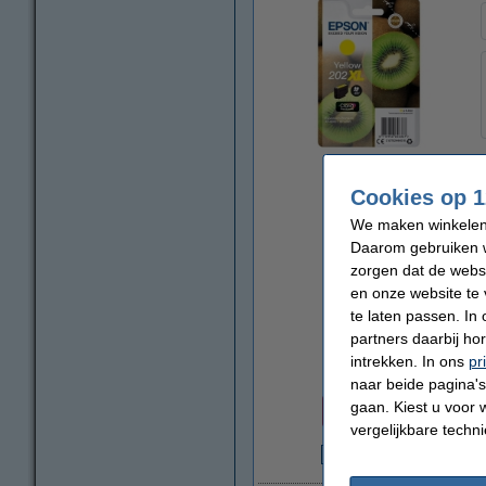
vergroten
Cookies op 1
We maken winkelen b
Daarom gebruiken w
zorgen dat de webs
en onze website te 
te laten passen. In
partners daarbij ho
intrekken. In ons
pr
naar beide pagina's 
Prijs per ml
gaan. Kiest u voor 
€ 2,46
vergelijkbare techn
€