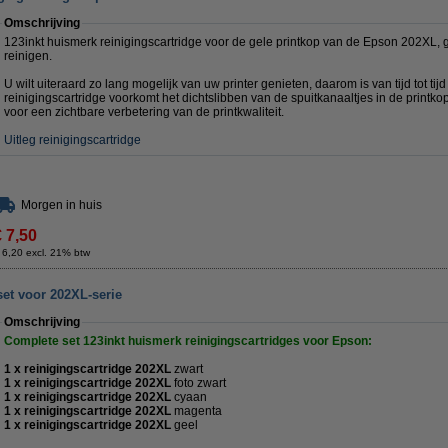
Omschrijving
123inkt huismerk reinigingscartridge voor de gele printkop van de Epson 202XL,
reinigen.
U wilt uiteraard zo lang mogelijk van uw printer genieten, daarom is van tijd tot tij
reinigingscartridge voorkomt het dichtslibben van de spuitkanaaltjes in de printkop
voor een zichtbare verbetering van de printkwaliteit.
Uitleg reinigingscartridge
Morgen in huis
€ 7,50
 6,20 excl. 21% btw
et voor 202XL-serie
Omschrijving
Complete set 123inkt huismerk reinigingscartridges voor Epson:
1 x reinigingscartridge 202XL
zwart
1 x reinigingscartridge 202XL
foto zwart
1 x reinigingscartridge 202XL
cyaan
1 x reinigingscartridge 202XL
magenta
1 x reinigingscartridge 202XL
geel