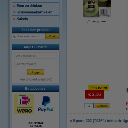
Eten en drinken
Schoonmaakartikelen
Kabels
vergroten
Zoek een product
Zoek
Mijn 123inkt.nl
Wachtwoord vergeten?
Prijs per ml
Betaalopties:
€ 3,16
€
Epson 202 (T02F4) inktcartridg