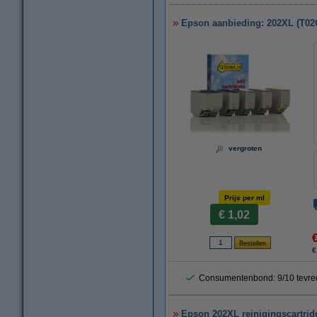
Epson aanbieding: 202XL (T02G7
vergroten
Prijs per ml
€ 1,02
€
Consumentenbond: 9/10 tevre
Epson 202XL reinigingscartridg