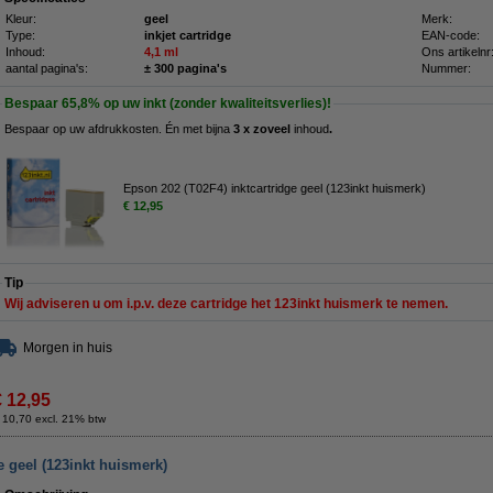
Kleur:
geel
Merk:
Type:
inkjet cartridge
EAN-code:
Inhoud:
4,1 ml
Ons artikelnr
aantal pagina's:
± 300 pagina's
Nummer:
Bespaar
65,8%
op uw inkt (zonder kwaliteitsverlies)!
Bespaar op uw afdrukkosten. Én met bijna
3 x zoveel
inhoud
.
Epson 202 (T02F4) inktcartridge geel (123inkt huismerk)
€ 12,95
Tip
Wij adviseren u om i.p.v. deze cartridge het 123inkt huismerk te nemen.
Morgen in huis
€ 12,95
 10,70 excl. 21% btw
e geel (123inkt huismerk)