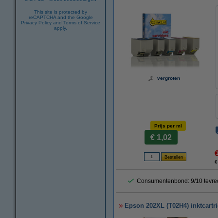
This site is protected by
reCAPTCHA and the Google
Privacy Policy
and
Terms of Service
apply.
vergroten
Prijs per ml
€ 1,02
€
Consumentenbond: 9/10 tevre
Epson 202XL (T02H4) inktcartri