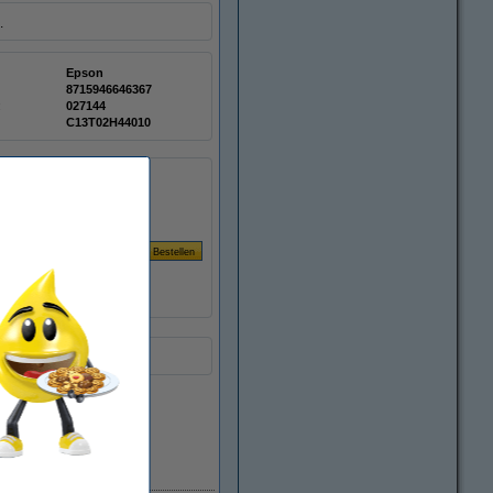
.
Epson
8715946646367
:
027144
C13T02H44010
Prijs per ml
smerk)
€ 1,08
Direct leverbaar