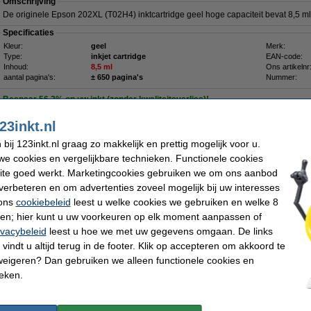
Omschrijving
De originele Epson 202XL (T02H4) inktcartridge geel hoge capaciteit bevat 8,5 ml
Specificaties
Kleur:
geel
Merk:
Type:
inkjet cartridge
EAN-code:
Inhoud:
8,5 ml
Ons artikelnr
aantal pagina's:
± 650 pagina's
Nummer:
Bespaar
56,2%
op uw inkt (zonder kwaliteitsverlies)!
Bespaar op uw afdrukkosten. Én met
3,5 ml meer
inhoud
.
23inkt.nl
ij 123inkt.nl graag zo makkelijk en prettig mogelijk voor u.
Epson 202XL (T02H4) inktcartridge geel hoge capaciteit (123inkt hui
e cookies en vergelijkbare technieken. Functionele cookies
€ 12,95
ite goed werkt. Marketingcookies gebruiken we om ons aanbod
verbeteren en om advertenties zoveel mogelijk bij uw interesses
 ons
cookiebeleid
leest u welke cookies we gebruiken en welke 8
Tip
ren; hier kunt u uw voorkeuren op elk moment aanpassen of
Wij adviseren u om i.p.v. deze cartridge het 123inkt huismerk te nemen.
ivacybeleid
leest u hoe we met uw gegevens omgaan. De links
vindt u altijd terug in de footer. Klik op accepteren om akkoord te
Morgen in huis
weigeren? Dan gebruiken we alleen functionele cookies en
ieken.
€ 20,95
 17,31 excl. 21% btw