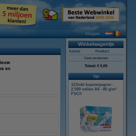
Inloggen
Winkelwagentje
Aantal
Product
Geen producten
Totaal:
€ 0,00
Tip!
123inkt kopieerpapier -
2.500 vellen A4 - 80 g/m²
FSC®