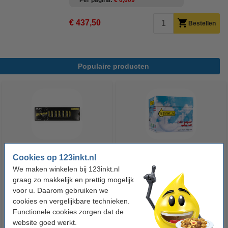
Per pagina
€ 0,009
€ 437,50
Bestellen
Populaire producten
Cookies op 123inkt.nl
123accu Xtreme Power MN1500
123inkt kopieerpapier 1 doos
We maken winkelen bij 123inkt.nl
Penlite AA batterij 24 stuks
van 2.500 vel A4 - 80 grams
graag zo makkelijk en prettig mogelijk
FSC® Mix Credit
voor u. Daarom gebruiken we
€ 14,95
€ 33,50
Incl. 21% btw
Incl. 21% btw
cookies en vergelijkbare technieken.
Functionele cookies zorgen dat de
website goed werkt.