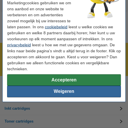
Marketingcookies gebruiken we om
ons aanbod en onze website te
verbeteren en om advertenties
zoveel mogelijk bij uw interesses te
laten passen. In ons
cookiebeleid
leest u welke cookies we
gebruiken en welke 8 partners daarbij horen; hier kunt u uw
voorkeuren op elk moment aanpassen of intrekken. In ons
privacybeleid
leest u hoe we met uw gegevens omgaan. De
links naar beide pagina's vindt u altijd terug in de footer. Klik op
Meer dan 5 miljoen klanten!
accepteren om akkoord te gaan. Kiest u voor weigeren? Dan
Voor 23.59 uur besteld, morgen in huis!
gebruiken we alleen functionele cookies en vergelijkbare
Laagsteprijsgarantie!
technieken.
Accepteren
Hulp nodig? Bel ons op 0294-787123
Weigeren
Op werkdagen van 8.00 tot 17.00 uur
Inkt cartridges
Toner cartridges