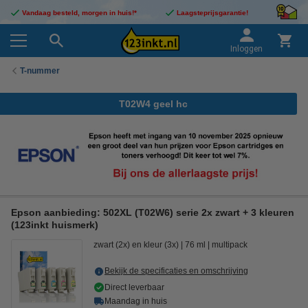
Vandaag besteld, morgen in huis!*
Laagsteprijsgarantie!
Inloggen
T-nummer
T02W4 geel hc
Epson aanbieding: 502XL (T02W6) serie 2x zwart + 3 kleuren
(123inkt huismerk)
zwart (2x) en kleur (3x)
76 ml
multipack
Bekijk de specificaties en omschrijving
Direct leverbaar
Maandag in huis