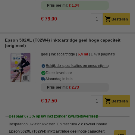
Prijs per ml
€ 1,04
€ 79,00
Bestellen
Epson 502XL (T02W4) inktcartridge geel hoge capaciteit
(origineel)
geel
inkjet cartridge
6,4 ml
± 470 pagina's
Bekijk de specificaties en omschrijving
Direct leverbaar
Maandag in huis
Prijs per ml
€ 2,73
€ 17,50
Bestellen
Bespaar
67,3%
op uw inkt (zonder kwaliteitsverlies)!
Bespaar op uw afdrukkosten. Én met ruim
2 x zoveel
inhoud
.
Epson 502XL (T02W4) inktcartridge geel hoge capaciteit