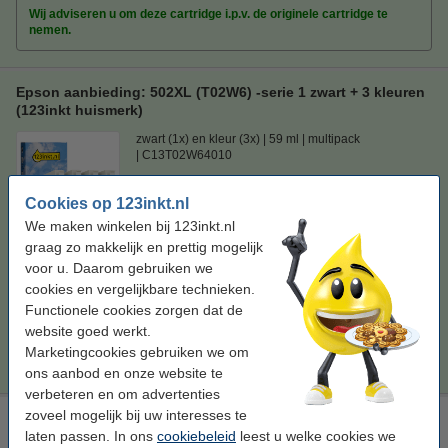
Wij adviseren u om deze cartridge i.p.v. de originele cartridge te
nemen.
Epson aanbieding: 502XL (T02W6) -serie 1 zwart + 3 kleuren
(123inkt huismerk)
zwart (1x) en kleur (3x)
59 ml
multipack
C13T02W64010
Bekijk de specificaties en omschrijving
Cookies op 123inkt.nl
Bespaar ruim
65%
op uw inkt (zonder
We maken winkelen bij 123inkt.nl
kwaliteitsverlies)!
graag zo makkelijk en prettig mogelijk
Direct leverbaar
voor u. Daarom gebruiken we
Maandag in huis
cookies en vergelijkbare technieken.
Prijs per ml
€ 0,97
Functionele cookies zorgen dat de
website goed werkt.
€ 57,50
Bestellen
Marketingcookies gebruiken we om
ons aanbod en onze website te
verbeteren en om advertenties
zoveel mogelijk bij uw interesses te
Epson 502XL reinigingscartridge geel hoge capaciteit
laten passen. In ons
cookiebeleid
leest u welke cookies we