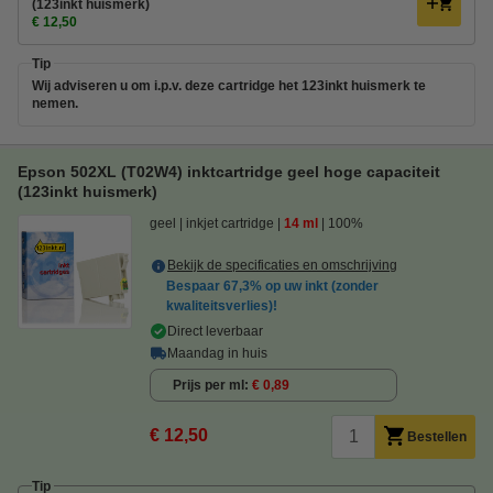
(123inkt huismerk)
€ 12,50
Tip
Wij adviseren u om i.p.v. deze cartridge het 123inkt huismerk te
nemen.
Epson 502XL (T02W4) inktcartridge geel hoge capaciteit
(123inkt huismerk)
geel
inkjet cartridge
14 ml
100%
Bekijk de specificaties en omschrijving
Bespaar
67,3%
op uw inkt (zonder
kwaliteitsverlies)!
Direct leverbaar
Maandag in huis
Prijs per ml
€ 0,89
€ 12,50
Bestellen
Tip