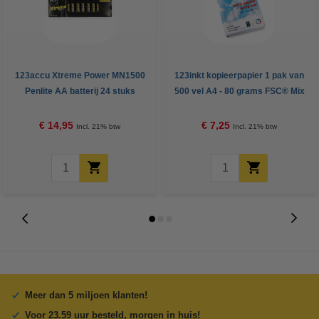
123accu Xtreme Power MN1500
123inkt kopieerpapier 1 pak van
Penlite AA batterij 24 stuks
500 vel A4 - 80 grams FSC® Mix
Credit
€ 14,95
€ 7,25
Incl. 21% btw
Incl. 21% btw
Meer dan 5 miljoen klanten!
Voor 23.59 uur besteld, morgen in huis!