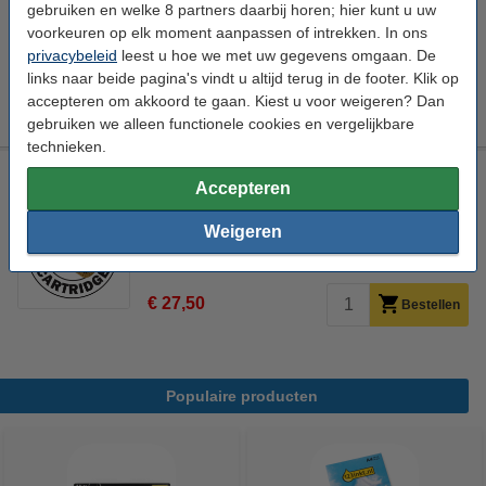
Bekijk de specificaties en omschrijving
gebruiken en welke 8 partners daarbij horen; hier kunt u uw
voorkeuren op elk moment aanpassen of intrekken. In ons
Direct leverbaar
Maandag in huis
privacybeleid
leest u hoe we met uw gegevens omgaan. De
links naar beide pagina's vindt u altijd terug in de footer. Klik op
€ 7,50
Bestellen
accepteren om akkoord te gaan. Kiest u voor weigeren? Dan
gebruiken we alleen functionele cookies en vergelijkbare
technieken.
Epson aanbieding: Reinigingsset voor 502XL-serie
Accepteren
Bekijk de specificaties en omschrijving
Weigeren
Direct leverbaar
Maandag in huis
€ 27,50
Bestellen
Populaire producten