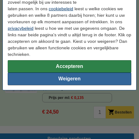
zoveel mogelijk bij uw interesses te
Maandag in huis
laten passen. In ons
cookiebeleid
leest u welke cookies we
Prijs per ml
€ 0,146
gebruiken en welke 8 partners daarbij horen; hier kunt u uw
voorkeuren op elk moment aanpassen of intrekken. In ons
€ 26,50
Bestellen
privacybeleid
leest u hoe we met uw gegevens omgaan. De
links naar beide pagina's vindt u altijd terug in de footer. Klik op
accepteren om akkoord te gaan. Kiest u voor weigeren? Dan
gebruiken we alleen functionele cookies en vergelijkbare
Epson aanbieding: 3 x T019 zwart + 3 x T052 kleur (123inkt
huismerk)
technieken.
zwart (1x) en kleur (3x)
181,2 ml
multipack
Accepteren
Bekijk de specificaties en omschrijving
Weigeren
Direct leverbaar
Maandag in huis
Prijs per ml
€ 0,135
€ 24,50
Bestellen
Populaire producten