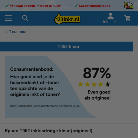
Vandaag besteld, morgen in huis!*
Laagsteprijsgarantie!
Inloggen
T-nummer
T052 kleur
Epson T052 inktcartridge kleur (origineel)