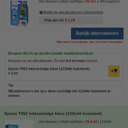
drie kleuren
inkjet cartridge
35 ml
± 300 pagina's
Bekijk de specificaties en omschrijving
Prijs per ml
€ 1,19
Bekijk alternatieven
Niet meer in productie, dus niet meer leverbaar.
Bespaar
88,1%
op uw inkt (zonder kwaliteitsverlies)!
Bespaar op uw afdrukkosten. Én met
0,4 ml meer
inhoud.
Epson T052 inktcartridge kleur (123inkt huismerk)
€ 5,00
Tip
Wij adviseren u om i.p.v. deze cartridge het 123inkt huismerk te
nemen.
Epson T052 inktcartridge kleur (123inkt huismerk)
drie kleuren
inkjet cartridge
35,4 ml
123inkt