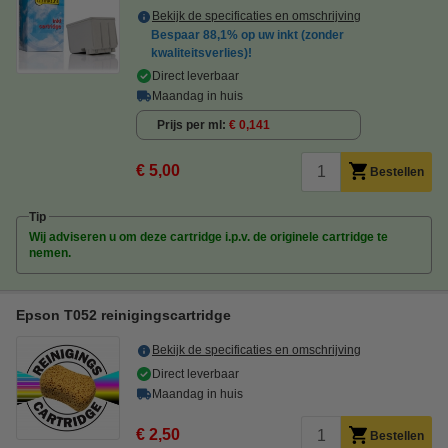
Bekijk de specificaties en omschrijving
Bespaar
88,1%
op uw inkt (zonder
kwaliteitsverlies)!
Direct leverbaar
Maandag in huis
Prijs per ml
€ 0,141
€ 5,00
Bestellen
Tip
Wij adviseren u om deze cartridge i.p.v. de originele cartridge te
nemen.
Epson T052 reinigingscartridge
Bekijk de specificaties en omschrijving
Direct leverbaar
Maandag in huis
€ 2,50
Bestellen