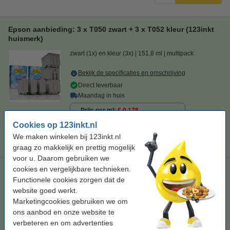
Epson aanbieding: 3 x T050 zwart + 3 x T052 kleur (123inkt
huismerk)
zwart (1x) en kleur (3x)
151,8 ml
multipack
Bekijk de specificaties en omschrijving
Direct leverbaar
Maandag in huis
Prijs per ml
€ 0,178
Cookies op 123inkt.nl
€ 27,00
Bestellen
We maken winkelen bij 123inkt.nl
graag zo makkelijk en prettig mogelijk
voor u. Daarom gebruiken we
cookies en vergelijkbare technieken.
Epson aanbieding: 3 x T051 zwart + 3 x T052 kleur (123inkt
huismerk)
Functionele cookies zorgen dat de
website goed werkt.
zwart (3x) en kleur (3x)
181,8 ml
multipack
Marketingcookies gebruiken we om
ons aanbod en onze website te
Bekijk de specificaties en omschrijving
verbeteren en om advertenties
Direct leverbaar