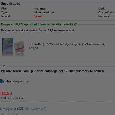
Specificaties
Kleur:
magenta
Merk:
Type:
inkjet cartridge
Ons artikelnr
Inhoud:
5,4 ml
Nummer:
Bespaar
50,2%
op uw inkt (zonder kwaliteitsverlies)!
Bespaar op uw afdrukkosten. Én met
11,1 ml meer
inhoud
.
Epson 405 (T05G3) inktcartridge magenta (123inkt huismerk)
€ 17,50
Tip
Wij adviseren u om i.p.v. deze cartridge het 123inkt huismerk te nemen.
Maandag in huis
€ 11,50
 9,50 excl. 21% btw
ge magenta (123inkt huismerk)