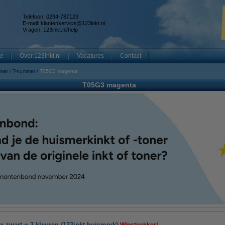
Telefoon: 0294-787123
E-mail:
klantenservice@123inkt.nl
Vragen:
123inkt.nl/help
te
Over 123inkt.nl
Vacatures
Contact
mmer
T-nummer
T05G3 magenta
T05G3 magenta
 zwart + 3 kleuren (123inkt huismerk)