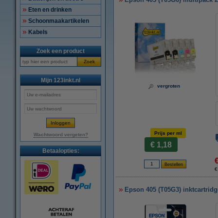
Eten en drinken
Schoonmaakartikelen
Kabels
Zoek een product
Zoek
Mijn 123inkt.nl
vergroten
Prijs per ml
Wachtwoord vergeten?
€ 1,18
Betaalopties:
€
Epson 405 (T05G3) inktcartridg