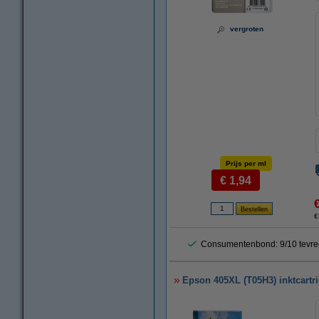
vergroten
Prijs per ml
€ 1,94
€
Consumentenbond: 9/10 tevre
Epson 405XL (T05H3) inktcartr