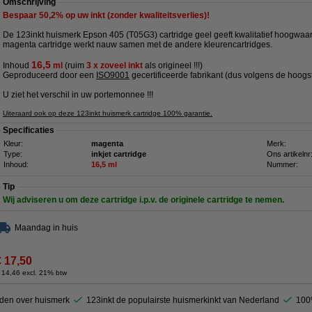
Omschrijving
Bespaar
50,2%
op uw inkt (zonder kwaliteitsverlies)!
De 123inkt huismerk Epson 405 (T05G3) cartridge geel geeft kwalitatief hoogwaar
magenta cartridge werkt nauw samen met de andere kleurencartridges.
16
,5
Inhoud
ml
(
ruim
3 x zoveel inkt
als origineel !!!)
Geproduceerd door een
ISO9001
gecertificeerde fabrikant (dus volgens de hoogs
U ziet het verschil in uw portemonnee !!!
Uiteraard ook op deze 123inkt huismerk cartridge 100% garantie.
Specificaties
Kleur:
magenta
Merk:
Type:
inkjet cartridge
Ons artikelnr
Inhoud:
16,5 ml
Nummer:
Tip
Wij adviseren u om deze cartridge i.p.v. de originele cartridge te nemen.
Maandag in huis
€ 17,50
 14,46 excl. 21% btw
den over huismerk
123inkt de populairste huismerkinkt van Nederland
100%