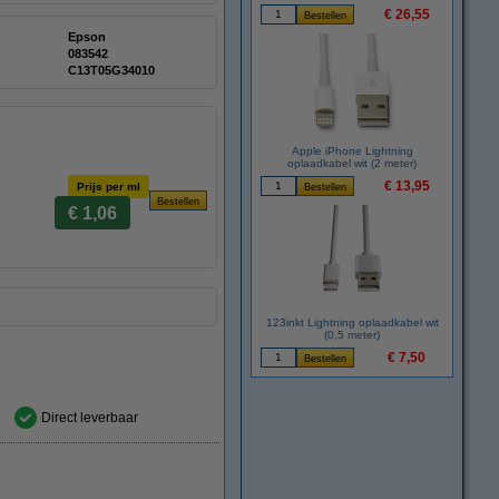
€ 26,55
Epson
:
083542
C13T05G34010
Apple iPhone Lightning
oplaadkabel wit (2 meter)
€ 13,95
Prijs per ml
€ 1,06
123inkt Lightning oplaadkabel wit
(0,5 meter)
€ 7,50
Direct leverbaar