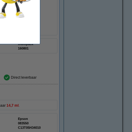
ukken te maken.
multipack
:
160801
Direct leverbaar
maar
14,7 ml
.
Epson
:
083550
C13T05H34010