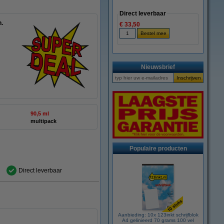
Direct leverbaar
n.
€ 33,50
Nieuwsbrief
90,5 ml
multipack
Populaire producten
Direct leverbaar
Aanbieding: 10x 123inkt schrijfblok
A4 gelinieerd 70 grams 100 vel