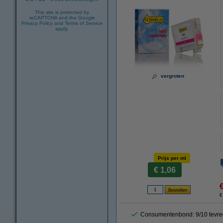
This site is protected by
reCAPTCHA and the Google
Privacy Policy
and
Terms of Service
apply.
vergroten
Prijs per ml
€ 1,06
€
Consumentenbond: 9/10 tevre