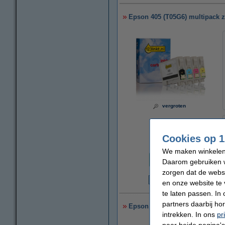
Epson 405 (T05G6) multipack zw
vergroten
Cookies op 1
Prijs per ml
We maken winkelen b
€ 1,14
Daarom gebruiken w
zorgen dat de webs
en onze website te 
€
te laten passen. In
partners daarbij ho
Epson 405XL (T05H6) multipack
intrekken. In ons
pr
naar beide pagina's 