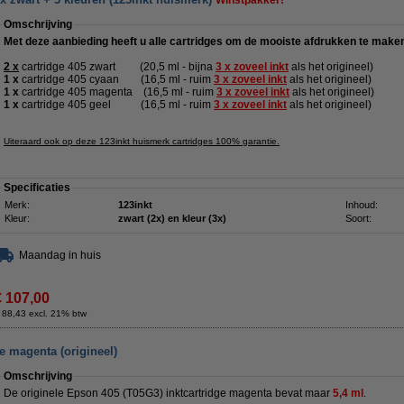
Winstpakker!
Omschrijving
Met deze aanbieding heeft u alle cartridges om de mooiste afdrukken te make
2 x
cartridge 405 zwart
(20,5 ml -
bijna
3 x zoveel inkt
als het origineel
)
1 x
cartridge 405
cyaan (16,5 ml -
ruim
3 x zoveel inkt
als het origineel)
1 x
cartridge 405
magenta (16,5 ml -
ruim
3 x zoveel inkt
als het origineel
)
1 x
cartridge 405
geel (16,5 ml -
ruim
3 x zoveel inkt
als het origineel
)
Uiteraard ook op deze 123inkt huismerk cartridges 100% garantie.
Specificaties
Merk:
123inkt
Inhoud:
Kleur:
zwart (2x) en kleur (3x)
Soort:
Maandag in huis
€ 107,00
 88,43 excl. 21% btw
e magenta (origineel)
Omschrijving
De originele Epson 405 (T05G3) inktcartridge magenta bevat maar
5,4 ml
.