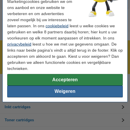
Marketingcookies gebruiken we om
ons aanbod en onze website te
verbeteren en om advertenties
zoveel mogelijk bij uw interesses te
laten passen. In ons
cookiebeleid
leest u welke cookies we
gebruiken en welke 8 partners daarbij horen; hier kunt u uw
voorkeuren op elk moment aanpassen of intrekken. In ons
privacybeleid
leest u hoe we met uw gegevens omgaan. De
Meer dan 5 miljoen klanten!
links naar beide pagina's vindt u altijd terug in de footer. Klik op
accepteren om akkoord te gaan. Kiest u voor weigeren? Dan
Voor 23.59 uur besteld, morgen in huis!
gebruiken we alleen functionele cookies en vergelijkbare
Laagsteprijsgarantie!
technieken.
Accepteren
Hulp nodig? Bel ons op 0294-787123
Op werkdagen van 8.00 tot 17.00 uur
Weigeren
Inkt cartridges
Toner cartridges