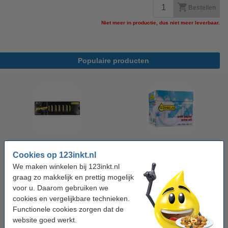
Bestellen
Niet meer in productie, dus niet meer leverbaar.
Populaire producten
Cookies op 123inkt.nl
123accu Xtreme Power MN1500
123inkt kopieerpapier 1 doos
We maken winkelen bij 123inkt.nl
Penlite AA batterij 24 stuks
van 2.500 vel A4 - 80 grams
graag zo makkelijk en prettig mogelijk
FSC® Mix Credit
voor u. Daarom gebruiken we
€ 14,95
€ 33,50
Incl. 21% btw
Incl. 21% btw
cookies en vergelijkbare technieken.
Functionele cookies zorgen dat de
website goed werkt.